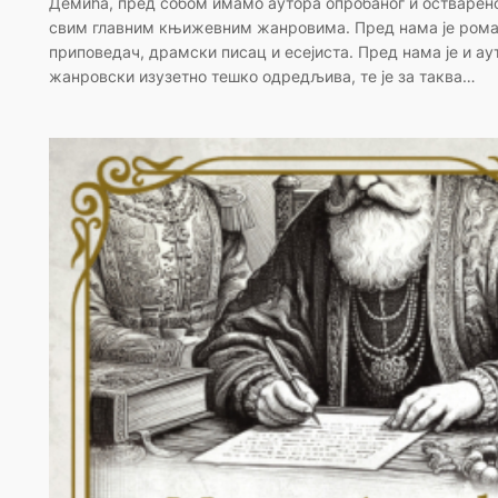
Демића, пред собом имамо аутора опробаног и остварено
свим главним књижевним жанровима. Пред нама је рома
приповедач, драмски писац и есејиста. Пред нама је и аут
жанровски изузетно тешко одредљива, те је за таква…