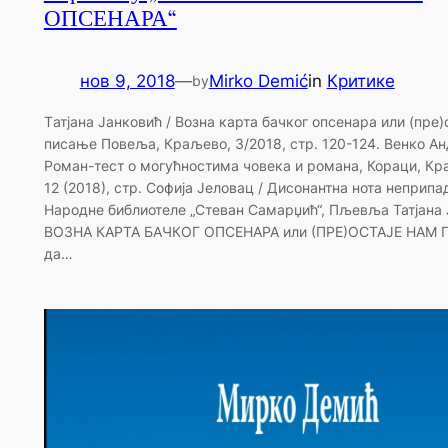
ОПСЕНАРА“
нов 9, 2018
—
Mirko Demić
in
Критике
by
Tатјана Јанковић / Возна карта бачког опсенара или (пре)
писање Повеља, Краљево, 3/2018, стр. 120-124. Венко Ан
Роман-тест о могућностима човека и романа, Кораци, Краг
12 (2018), стр. Софија Јеловац / Дисонантна нота неприпа
Народне библиотеле „Стеван Самарџић“, Пљевља Татјана
ВОЗНА КАРТА БАЧКОГ ОПСЕНАРА или (ПРЕ)ОСТАЈЕ НАМ 
да…