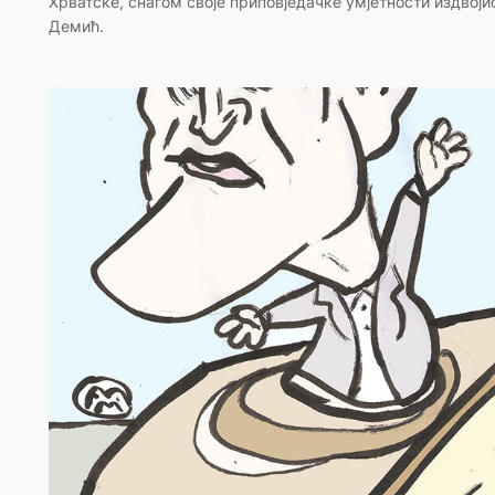
Хрватске, снагом своје приповједачке умјетности издвоји
Демић.