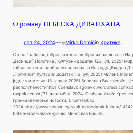
О роману НЕБЕСКА ДИВАНХАНА
сеп 24, 2024
—
Mirko Demić
in
Критике
by
Стево Грабовац (образложење одабраних наслова за Наг
Десница“)„Политика“, Културни додатак (26. јул, 2025) Ми
(образложење одабраних наслова за Награду „Владан Де
„Политика“, Културни додатак (19. јул, 2025) Милена Мрке
једне читатељке (5. јануар 2025) Берислав Благојевић: Цј
располућеностиhttps://berislavblagojevic.wordpress.com/202
raspolucenosti/31. децембар, 2024. Слађана Илић: Кроз ве
границиВечерње новости, 1. септембар
2024.https://www.novosti.rs/c/kultura/dodatak-kultura/1414
kritika-kroz-vekove-granici Мирослав Башић…