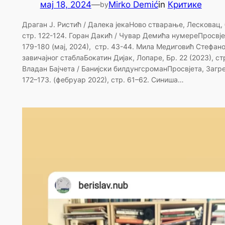
мај 18, 2024
—
Mirko Demić
in
Критике
by
Драган Ј. Ристић / Далека јекаНово стварање, Лесковац, б
стр. 122-124. Горан Дакић / Чувар Демића нумереПросвјет
179-180 (мај, 2024), стр. 43-44. Мила Медиговић Стефан
завичајног стаблаБокатин Дијак, Лопаре, Бр. 22 (2023), стр
Владан Бајчета / Банијски билдунгсроманПросвјета, Загреб,
172–173. (фебруар 2022), стр. 61–62. Синиша…