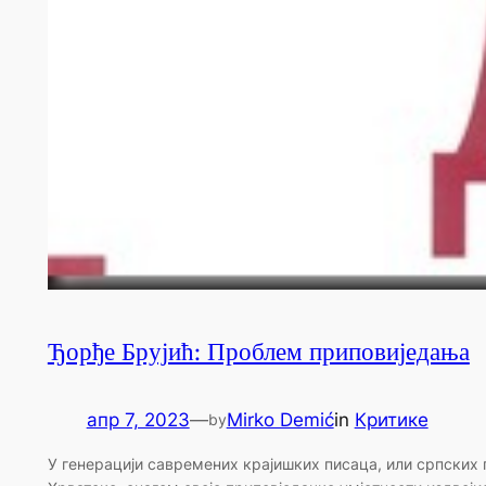
Ђорђе Брујић: Проблем приповиједања
апр 7, 2023
—
Mirko Demić
in
Критике
by
У генерацији савремених крајишких писаца, или српских 