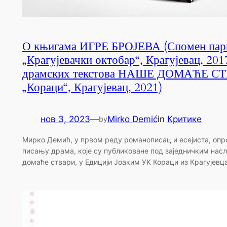
О књигама ИГРЕ БРОЈЕВА (Спомен пар
„Крагујевачки октобар“, Крагујевац, 201
драмских текстова НАШЕ ДОМАЋЕ С
„Кораци“, Крагујевац, 2021)
нов 3, 2023
—
Mirko Demić
in
Критике
by
Мирко Демић, у првом реду романописац и есејиста, опр
писању драма, које су публиковане под заједничким нас
домаће ствари, у Едицији Јоаким УК Кораци из Крагујевца