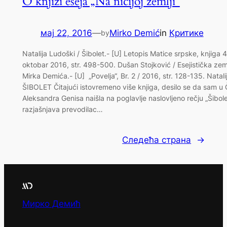
O knjizi eseja „Na ničijoj zemlji“
мај 22, 2016
—
Mirko Demić
in
Критике
by
Natalija Ludoški / Šibolet.- [U] Letopis Matice srpske, knjiga 
oktobar 2016, str. 498-500. Dušan Stojković / Esejistička zem
Mirka Demića.- [U] „Povelja“, Br. 2 / 2016, str. 128-135. Natal
ŠIBOLET Čitajući istovremeno više knjiga, desilo se da sam u
Aleksandra Genisa naišla na poglavlje naslovljeno rečju „Šibole
razjašnjava prevodilac…
Следећа страна
→
Мирко Демић