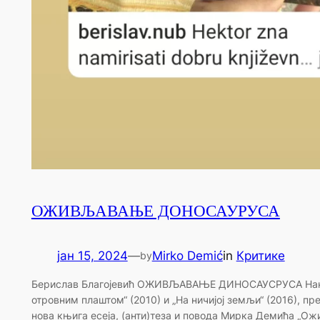
ОЖИВЉАВАЊЕ ДОНОСАУРУСА
јан 15, 2024
—
Mirko Demić
in
Критике
by
Берислав Благојевић ОЖИВЉАВАЊЕ ДИНОСАУСРУСА Нак
отровним плаштом“ (2010) и „На ничијој земљи“ (2016), пр
нова књига есеја, (анти)теза и повода Мирка Демића „