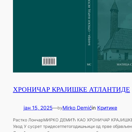
ХРОНИЧАР КРАЈИШКЕ АТЛАНТИДЕ
јан 15, 2025
—
Mirko Demić
in
Критике
by
Растко ЛончарМИРКО ДЕМИЋ КАО ХРОНИЧАР КРАЈИШК
Увод У сусрет тридесетпетогодишњици од прве објавље