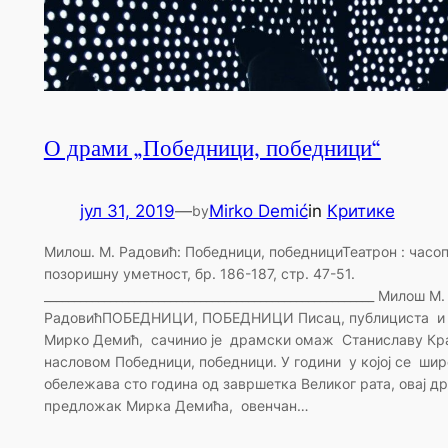
О драми „Победници, победници“
јул 31, 2019
—
Mirko Demić
in
Критике
by
Милош. М. Радовић: Победници, победнициТеатрон : часоп
позоришну уметност, бр. 186-187, стр. 47-51.
_______________________________________________________ Mилош М.
РадовићПОБЕДНИЦИ, ПОБЕДНИЦИ Писац, публициста и 
Мирко Демић, сачинио је драмски омаж Станиславу Кра
насловом Победници, победници. У години у којој се ши
обележава сто година од завршетка Великог рата, овај д
предложак Мирка Демића, овенчан…