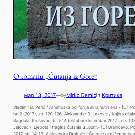
O romanu „Ćutanja iz Gore“
мар 13, 2017
—
Mirko Demić
in
Критике
by
Vladimir B. Perić / Arhetipska polifonija skrajnutih eha.- [U] Po
br. 2 (2017), str. 120-126. Aleksandar B. Laković / Knjiga dijal
Bagdala, Kruševac, br. 514 (oktobar-decembar 2017), str. 103
Jelovac / Ljepota i tragika ćutanja u „Gori“.- [U] Braničevo, P
2017, str. 14-19. Aleksandra Drakulić / Ćutanje oknjiženog ka