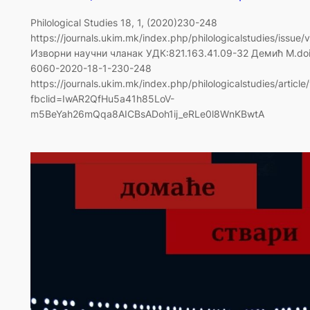
Philological Studies 18, 1, (2020)230-248
https://journals.ukim.mk/index.php/philologicalstudies/issue/
Изворни научни чланак УДК:821.163.41.09-32 Демић М.doi
6060-2020-18-1-230-248
https://journals.ukim.mk/index.php/philologicalstudies/artic
fbclid=IwAR2QfHu5a41h85LoV-
m5BeYah26mQqa8AICBsADoh1ij_eRLe0l8WnKBwtA