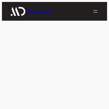
Скочи
на
Мирко Демић
садржај