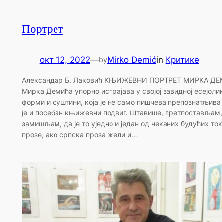
Портрет
окт 12, 2022
—
Mirko Demić
in
Критике
by
Александар Б. Лаковић КЊИЖЕВНИ ПОРТРЕТ МИРКА ДЕ
Мирка Демића упорно истрајава у својој завидној есејоли
форми и суштини, која је не само пишчева препознатљива 
је и посебан књижевни подвиг. Штавише, претпостављам,
замишљам, да је то уједно и један од чеканих будућих то
прозе, ако српска проза жели и…