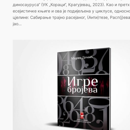
диносауруса“ (УК „Кораци“, Крагујевац, 2023). Као и пре
есејистичке књиге и ова је подијељена у циклусе, односно
цјелине: Сабирање трајно расејаног, (Анти)тезе, Расп(ј)е
јао…