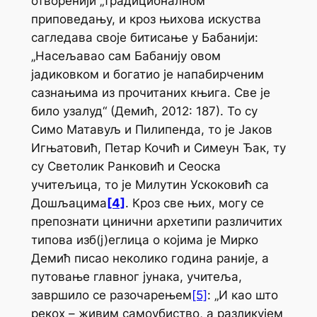
отворенији „традиционалном“
приповедању, и кроз њихова искуства
сагледава своје битисање у
Бабанији
:
„Насељавао сам Бабанију овом
јадиковком и богатио је напабирченим
сазнањима из прочитаних књига. Све је
било узалуд“ (Демић, 2012: 187). То су
Симо Матавуљ и Пилипенда, то је Јаков
Игњатовић, Петар Кочић и Симеун Ђак, ту
су Светолик Ранковић и
Сеоска
учитељица
, то је Милутин Ускоковић са
Дошљацима
[4]
. Кроз све њих, могу се
препознати цинични архетипи различитих
типова изб(ј)еглица о којима је Мирко
Демић писао неколико година раније, а
путовање главног јунака, учитеља,
завршило се разочарењем
[5]
: „И као што
рекох – живим самоубиство, а разликујем