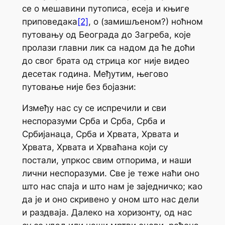
се о мешавини путописа, есеја и књиге
приповедака
[2]
, о (замишљеном?) ноћном
путовању од Београда до Загреба, које
пролази главни лик са надом да ће доћи
до свог брата од стрица ког није видео
десетак година. Међутим, његово
путовање није без бојазни:
Између нас су се испречили и сви
неспоразуми Срба и Срба, Срба и
Србијанаца, Срба и Хрвата, Хрвата и
Хрвата, Хрвата и Хрваћана који су
постали, упркос свим отпорима, и наши
лични неспоразуми. Све је теже наћи оно
што нас спаја и што нам је заједничко; као
да је и оно скривено у оном што нас дели
и раздваја. Далеко на хоризонту, од нас