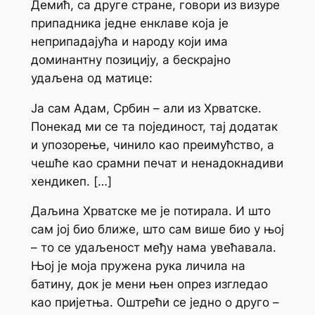
Демић, са друге стране, говори из визуре
припадника једне енклаве која је
неприпадајућа и народу који има
доминантну позицију, а бескрајно
удаљена од матице:
Ја сам Адам, Србин – али из Хрватске.
Понекад ми се та појединост, тај додатак
и упозорење, чинило као преимућство, а
чешће као срамни печат и ненадокнадиви
хендикеп. […]
Даљина Хрватске ме је потирала. И што
сам јој био ближе, што сам више био у њој
– то се удаљеност међу нама увећавала.
Њој је моја пружена рука личила на
батину, док је мени њен опрез изгледао
као пријетња. Оштрећи се једно о друго –