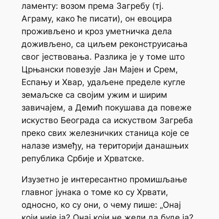
ламенту: возом према Загребу (тј.
Аграму, како ће писати), он евоцира
проживљено и кроз уметничка дела
доживљено, са циљем реконструисања
свог јествовања. Разлика је у томе што
Црњански повезује Јан Мајен и Срем,
Еспању и Хвар, удаљене пределе кугле
земаљске са својим ужим и ширим
завичајем, а Демић покушава да повеже
искуство Београда са искуством Загреба
преко свих железничких станица које се
налазе између, на територији данашњих
република Србије и Хрватске.
Изузетно је интересантно промишљање
главног јунака о томе ко су Хрвати,
односно, ко су
они
, о чему пише: „Онај
који није
ја
? Онај који не жели да буде
ја
?