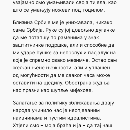
узајамно смо умањивали своја тијела, као
што се умањују ножеви под тоцилом.
Близина Србије ме је унижавала, никако
сама Србија. Руке су јој довољно дугачке
да ме потапшу по раменима у знак
заштитничке подршке, али и способне да
ми ударе ћушке за непослух и пасјалук на
које је спремно свако мезимче. Остао сам
жељан њене њежности, али и уплашен
од могућности да ме сваког часа може
оставити на цједилу. Обострана жудња
нас празни као шупље мијехове.
Залагање за политику зближавања двају
народа учинило нас је неопјеваним
наивчинама и пустим идеалистима.
Хтјели смо – моја браћа и ја – да тај наш