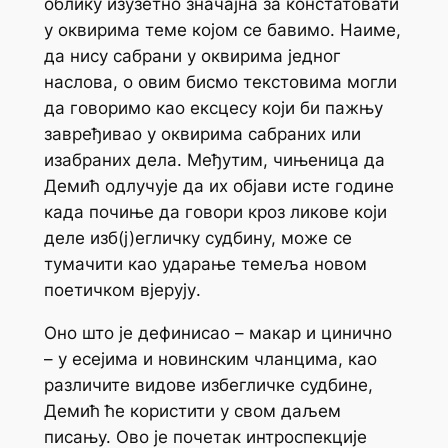
облику изузетно значајна за констатовати
у оквирима теме којом се бавимо. Наиме,
да нису сабрани у оквирима једног
наслова, о овим бисмо текстовима могли
да говоримо као ексцесу који би пажњу
завређивао у оквирима сабраних или
изабраних дела. Међутим, чињеница да
Демић одлучује да их објави исте године
када почиње да говори кроз ликове који
деле изб(ј)егличку судбину, може се
тумачити као ударање темеља новом
поетичком
вјерују
.
Оно што је дефинисао – макар и цинично
– у есејима и новинским чланцима, као
различите видове избегличке судбине,
Демић ће користити у свом даљем
писању. Ово је почетак интроспекције