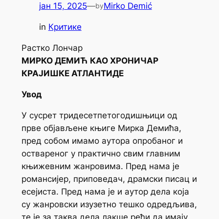
јан 15, 2025
—
Mirko Demić
by
in
Критике
Растко Лончар
МИРКО ДЕМИЋ КАО ХРОНИЧАР
КРАЈИШКЕ АТЛАНТИДЕ
Увод
У сусрет тридесетпетогодишњици од
прве објављене књиге Мирка Демића,
пред собом имамо аутора опробаног и
оствареног у практично свим главним
књижевним жанровима. Пред нама је
романсијер, приповедач, драмски писац и
есејиста. Пред нама је и аутор дела која
су жанровски изузетно тешко одредљива,
те је за таква дела лакше рећи да имају