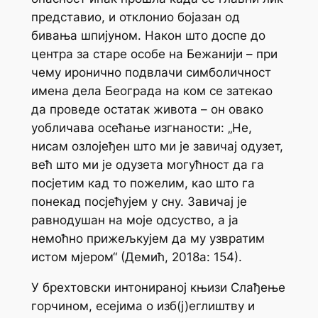
представио, и отклонио бојазан од
бивања шпијуном. Након што доспе до
центра за старе особе на Бежанији – при
чему иронично подвлачи симболичност
имена дела Београда на ком се затекао
да проведе остатак живота – он овако
уобличава осећање изгнаности: „Не,
нисам озлојеђен што ми је завичај одузет,
већ што ми је одузета могућност да га
посјетим кад то пожелим, као што га
понекад посјећујем у сну. Завичај је
равнодушан на моје одсуство, а ја
немоћно прижељкујем да му узвратим
истом мјером“ (Демић, 2018а: 154).
У брехтовски интонираној књизи
Слађење
горчином
, есејима о изб(ј)еглиштву и