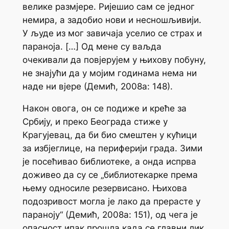
велике размјере. Ријешио сам се једног
немира, а задобио нови и несношљивији.
У људе из мог завичаја уселио се страх и
параноја. […] Од мене су ваљда
очекивали да повјерујем у њихову побуну,
не знајући да у мојим годинама нема ни
наде ни вјере (Демић, 2008а: 148).
Након овога, он се подиже и креће за
Србију, и преко Београда стиже у
Крагујевац, да би био смештен у кућици
за избјеглице, на периферији града. Зими
је посећивао библиотеке, а онда испрва
доживео да су се „библиотекарке према
њему односиле резервисано. Њихова
подозривост могла је лако да прерасте у
параноју“ (Демић, 2008а: 151), од чега је
опасност ипак прошла када се главни лик