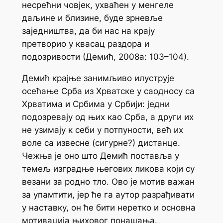
несрећни човјек, ухваћен у менгеле
даљине и близине, буде зрневље
заједништва, да би нас на крају
претворио у квасац раздора и
подозривости (Демић, 2008а: 103–104).
Демић крајње занимљиво илуструје
осећање Срба из Хрватске у саодносу са
Хрватима и Србима у Србији: једни
подозревају од њих као Срба, а други их
не узимају к себи у потпуности, већ их
воле са извесне (сигурне?) дистанце.
Чежња је оно што Демић поставља у
темељ изградње његових ликова који су
везани за родно тло. Ово је мотив важан
за упамтити, јер ће га аутор разрађивати
у наставку, он ће бити неретко и основна
мотивација њиховог понашања.