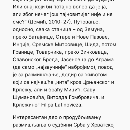
Или онај који би потајно волео да је
ја
,
али због нечег још тајновитијег није и не
сме?“ (Демић, 2010: 27). Путовање,
односно, свака станица – од Земуна,
преко Батајнице, Старе и Нове Пазове,
Инђије, Сремске Митровице, Шида, потом
Границе
, Товарника, преко Винковаца,
Славонског Брода, Јасеновца до Аграма
(да само „најзвучније“ набројимо), повод
је за размишљање, додир са животом
који се најчешће „чита“ кроз Црњанског и
Крлежу, али и браћу Мицић, Саву
Шумановића, Витолда Гомбровича, и
Крлежиног Filipa Latinovicza.
Интересантан део о продубљивању
размишљања о судбини Срба у Хрватској