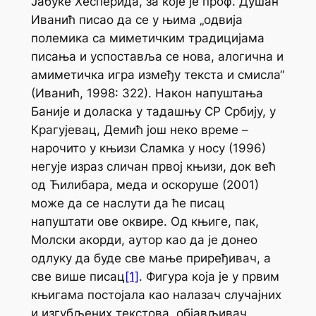
Јабуке Хесперида
, за које је проф. Душан
Иванић писао да се у њима „одвија
полемика са миметичким традицијама
писања и успоставља се нова, алогична и
амиметичка игра између текста и смисла“
(Иванић, 1998: 322). Након напуштања
Баније и доласка у тадашњу СР Србију, у
Крагујевац, Демић још неко време –
нарочито у књизи
Сламка у носу
(1996)
негује израз сличан првој књизи, док већ
од
Ћилибара, меда и оскоруше
(2001)
може да се наслути да ће писац
напуштати ове оквире. Од књиге, пак,
Молски акорди
, аутор као да је донео
одлуку да буде све мање приређивач, а
све више писац
[1]
. Фигура која је у првим
књигама постојала као налазач случајних
и изгубљених текстова, објављивач