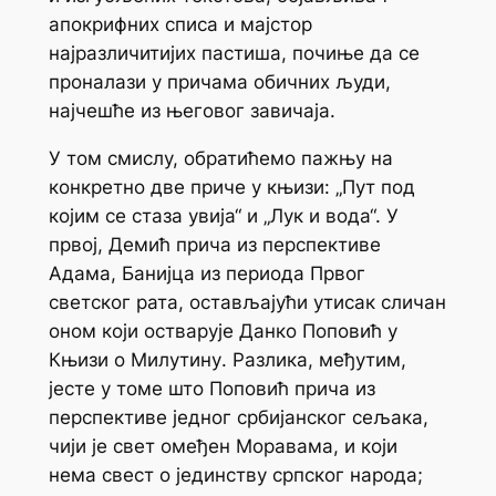
апокрифних списа и мајстор
најразличитијих пастиша, почиње да се
проналази у причама обичних људи,
најчешће из његовог завичаја.
У том смислу, обратићемо пажњу на
конкретно две приче у књизи: „Пут под
којим се стаза увија“ и „Лук и вода“. У
првој, Демић прича из перспективе
Адама, Банијца из периода Првог
светског рата, остављајући утисак сличан
оном који остварује Данко Поповић у
Књизи о Милутину
. Разлика, међутим,
јесте у томе што Поповић прича из
перспективе једног србијанског сељака,
чији је свет омеђен Моравама, и који
нема свест о јединству српског народа;