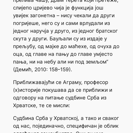
прелива чашу, драм терета који претеже,
слијепо цријево чија је функција још
увијек загонетна – нису чекали да други
погријеше, него су и сами врлудали из
једног наручја у друго, из једног братског
скута у други. Бауљали су из издаје у
прељубу, од мајке до маћехе, од очуха до
оца, од главе на пању до главе умјесто
пања, ни на небу али ни под земљом“
(Демић, 2010: 158–159).
Приближавајући се Аграму, професор
(х)историје покушава да се приближи и
одговору на питање судбине Срба из
Хрватске, те се мисли:
Судбина Срба у Хрватској, а тако и сваког
од
нас
, појединачно, специфичан је облик