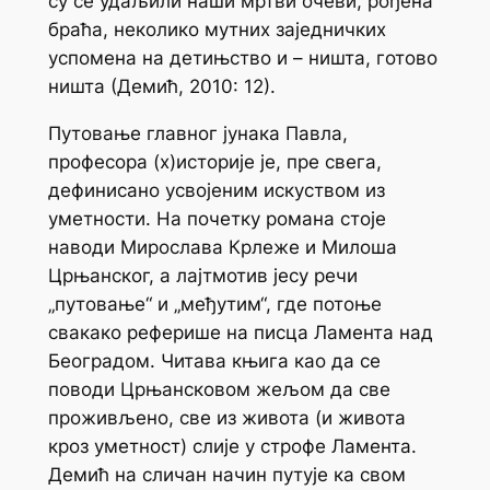
су се удаљили наши мртви очеви, рођена
браћа, неколико мутних заједничких
успомена на детињство и – ништа, готово
ништа (Демић, 2010: 12).
Путовање главног јунака Павла,
професора (х)историје је, пре свега,
дефинисано усвојеним искуством из
уметности. На почетку романа стоје
наводи Мирослава Крлеже и Милоша
Црњанског, а лајтмотив јесу речи
„путовање“ и „међутим“, где потоње
свакако реферише на писца
Ламента над
Београдом
. Читава књига као да се
поводи Црњансковом жељом да све
проживљено, све из живота (и живота
кроз уметност) слије у строфе
Ламента
.
Демић на сличан начин путује ка свом