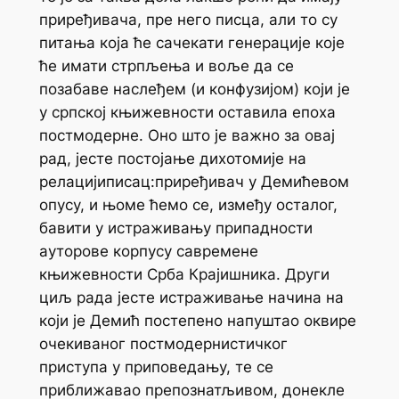
приређивача
, пре него
писца
, али то су
питања која ће сачекати генерације које
ће имати стрпљења и воље да се
позабаве наслеђем (и конфузијом) који је
у српској књижевности оставила епоха
постмодерне. Оно што је важно за овај
рад, јесте постојање дихотомије на
релацији
писац:приређивач
у Демићевом
опусу, и њоме ћемо се, између осталог,
бавити у истраживању припадности
ауторове корпусу савремене
књижевности Срба Крајишника. Други
циљ рада јесте истраживање начина на
који је Демић постепено напуштао оквире
очекиваног постмодернистичког
приступа у приповедању, те се
приближавао препознатљивом, донекле