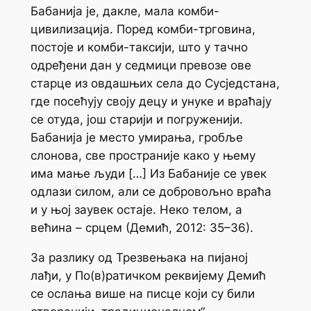
Бабанија је, дакле, мала комби-
цивилизација. Поред комби-трговина,
постоје и комби-таксији, што у тачно
одређени дан у седмици превозе ове
старце из овдашњих села до Сусједстана,
где посећују своју децу и унуке и враћају
се отуда, још старији и погруженији.
Бабанија је место умирања, гробље
слонова, све пространије како у њему
има мање људи […] Из Бабаније се увек
одлази силом, али се добровољно враћа
и у њој заувек остаје. Неко телом, а
већина – срцем (Демић, 2012: 35–36).
За разлику од
Трезвењака на пијаној
лађи
, у
По(в)ратичком реквијему
Демић
се ослања више на писце који су били