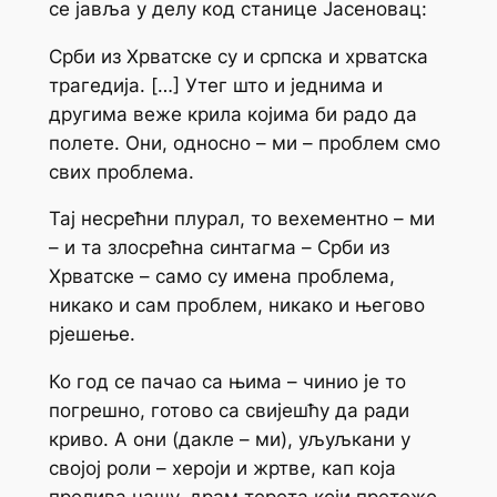
се јавља у делу код станице Јасеновац:
Срби из Хрватске су и српска и хрватска
трагедија. […] Утег што и једнима и
другима веже крила којима би радо да
полете.
Они
, односно –
ми
– проблем смо
свих проблема.
Тај несрећни плурал, то вехементно –
ми
– и та злосрећна синтагма –
Срби из
Хрватске
– само су имена проблема,
никако и сам проблем, никако и његово
рјешење.
Ко год се пачао са
њима
– чинио је то
погрешно, готово са свијешћу да ради
криво. А
они
(дакле –
ми
), уљуљкани у
својој роли – хероји и жртве, кап која