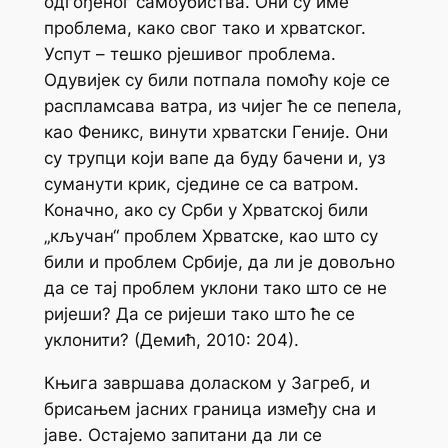
одгођеног самоубиства.
Они
су име
проблема, како свог тако и хрватског.
Успут – тешко рјешивог проблема.
Одувијек су били потпала помоћу које се
распламсава ватра, из чијег ће се пепела,
као Феникс, винути хрватски Геније. Они
су трупци који вапе да буду бачени и, уз
суманути крик, сједине се са ватром.
Коначно, ако су Срби у Хрватској били
„кључан“ проблем Хрватске, као што су
били и проблем Србије, да ли је довољно
да се тај проблем уклони тако што се не
ријеши? Да се ријеши тако што ће се
уклонити? (Демић, 2010: 204).
Књига завршава доласком у Загреб, и
брисањем јасних граница између сна и
јаве. Остајемо запитани да ли се