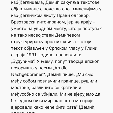
изб(ј)еглицама, Демић сакупља текстове
објављиване с почетка овог миленијума у
изб(ј)егличком листу
Прави одговор
.
Брехтовски интонираном, јер на крају –
уместо на уводном месту, што је поступак
не тако несвојствен Демићевом
структурирању прозних књига – стоји
текст објављен у
Српском гласу
у Глини,
с краја 1991. године, насловљен:
„Будућима“. У њему, попут творца епског
позоришта у песми „An die
Nachgeborenen“, Демић пише: „Ми смо
међу собом повлачили границе, рушили
мостове, различито се крстили и
међусобно се убијали. Ми не вјерујемо да
ће једном бити мир, као што смо прије
вјеровали како неће бити рата“ (Демић,