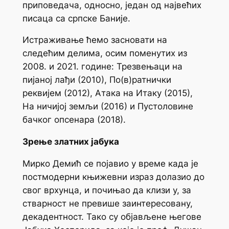
приповедача, односно, један од највећих
писаца са српске Баније.
Истраживање ћемо засновати на
следећим делима, осим поменутих из
2008. и 2021. године:
Трезвењаци на
пијаној лађи
(2010),
По(в)ратнички
реквијем
(2012),
Атака на Итаку
(2015),
На ничијој земљи
(2016) и
Пустоловине
бачког опсенара
(2018).
Зрење златних јабука
Мирко Демић се појавио у време када је
постмодерни књижевни израз долазио до
свог врхунца, и почињао да клизи у, за
стварност не превише заинтересовану,
декадентност. Тако су објављене његове