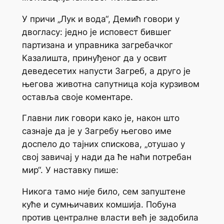
У причи „Лук и вода“, Демић говори у
двогласу: једно је исповест бившег
партизана и управника загребачког
Казалишта, принуђеног да у освит
деведесетих напусти Загреб, а друго је
његова животна сапутница која курзивом
оставља своје коментаре.
Главни лик говори како је, након што
сазнаје да је у Загребу његово име
доспело до тајних спискова, „отушао у
свој завичај у нади да ће наћи потребан
мир“. У наставку пише:
Никога тамо није било, сем запуштене
куће и сумњичавих комшија. Побуна
против централне власти већ је задобила