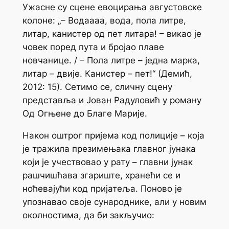
Ужасне су сцене евоцирања августовске
колоне: „– Водаааа, вода, пола литре,
литар, канистер од пет литара! – викао је
човек поред пута и бројао плаве
новчанице. / – Пола литре – једна марка,
литар – двије. Канистер – пет!“ (Демић,
2012: 15). Сетимо се, сличну сцену
представља и Јован Радуловић у роману
Од Огњене до Благе Марије
.
Након оштрог пријема код полиције – која
је тражила презимењака главног јунака
који је учествовао у рату – главни јунак
рашчишћава згариште, хранећи се и
ноћевајући код пријатеља. Поново је
упознавао своје сународнике, али у новим
околностима, да би закључио: