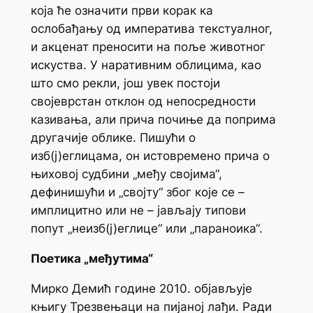
која ће означити први корак ка
ослобађању од императива текстуалног,
и акценат преносити на поље животног
искуства. У наративним облицима, као
што смо рекли, још увек постоји
својеврстан отклон од непосредности
казивања, али прича почиње да поприма
другачије облике. Пишући о
изб(ј)еглицама, он истовремено прича о
њиховој судбини „међу својима“,
дефинишући и „својту“ због које се –
имплицитно или не – јављају типови
попут „неизб(ј)еглице“ или „параноика“.
Поетика „међутима“
Мирко Демић године 2010. објављује
књигу
Трезвењаци на пијаној лађи
. Ради