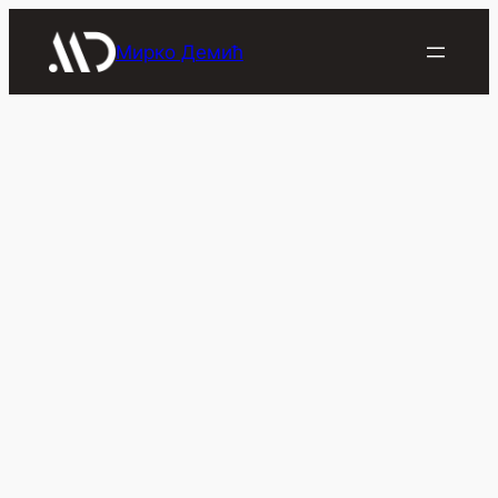
Скочи
на
Мирко Демић
садржај