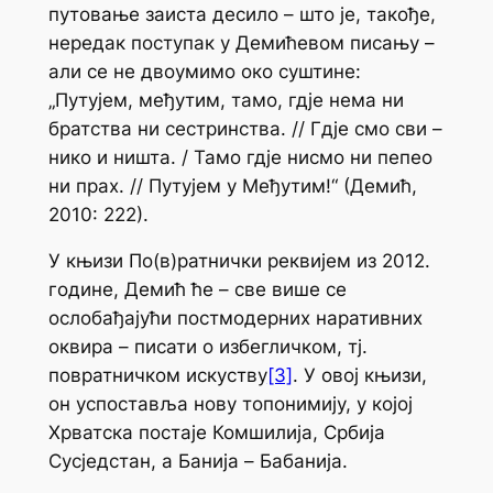
путовање заиста десило – што је, такође,
нередак поступак у Демићевом писању –
али се не двоумимо око суштине:
„
Путујем, међутим
, тамо, гдје нема ни
братства ни сестринства. // Гдје смо сви –
нико и ништа. / Тамо гдје нисмо ни пепео
ни прах. // Путујем у Међутим!“ (Демић,
2010: 222).
У књизи
По(в)ратнички реквијем
из 2012.
године, Демић ће – све више се
ослобађајући постмодерних наративних
оквира – писати о избегличком, тј.
повратничком искуству
[3]
. У овој књизи,
он успоставља нову топонимију, у којој
Хрватска постаје
Комшилија
, Србија
Сусједстан
, а Банија –
Бабанија
.