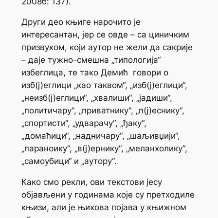
2008б: 137).
Други део књиге нарочито је
интересантан, јер се овде – са циничким
призвуком, који аутор не жели да сакрије
– даје тужно-смешна „типологија“
избеглица, те тако Демић говори о
изб(ј)еглици „као таквом“, „изб(ј)еглици“,
„неизб(ј)еглици“, „хвалиши“, „јадиши“,
„политичару“, „приватнику“, „п(ј)еснику“,
„спортисти“, „удварачу“, „ђаку“,
„домаћици“, „надничару“, „шаљивџији“,
„параноику“, „в(ј)ернику“, „меланхолику“,
„самоубици“ и „аутору“.
Како смо рекли, ови текстови јесу
објављени у годинама које су претходиле
књизи, али је њихова појава у књижном