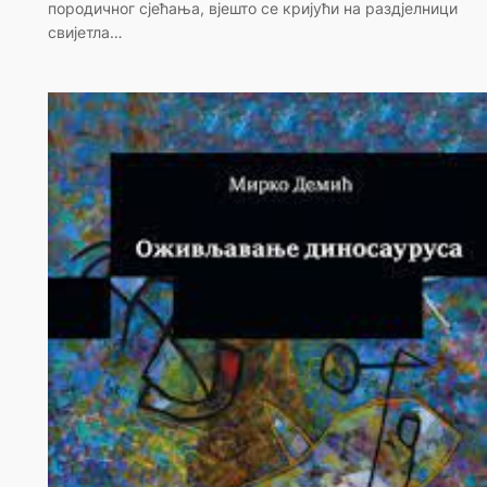
породичног сјећања, вјешто се кријући на раздјелници
свијетла…