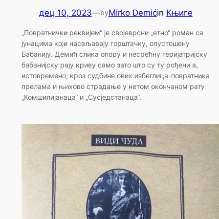
дец 10, 2023
—
Mirko Demić
in
Књиге
by
„Повратнички реквијем“ је својеврсни „етно“ роман са
јунацима који насељавају горштачку, опустошену
Бабанију. Демић слика опору и несрећну геријатријску
бабанијску рају криву само зато што су ту рођени а,
истовремено, кроз судбине ових избеглица-повратника
прелама и њихово страдање у нетом окончаном рату
„Комшилијанаца“ и „Сусједстанаца“.