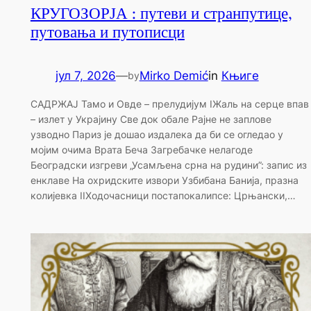
КРУГОЗОРЈА : путеви и странпутице,
путовања и путописци
јул 7, 2026
—
Mirko Demić
in
Књиге
by
САДРЖАЈ Тамо и Овде – прелудијум IЖаль на серце впав
– излет у Украјину Све док обале Рајне не заплове
узводно Париз је дошао издалека да би се огледао у
мојим очима Врата Беча Загребачке нелагоде
Београдски изгреви „Усамљена срна на рудини”: запис из
енклаве На охридските извори Узбибана Банија, празна
колијевка IIХодочасници постапокалипсе: Црњански,…