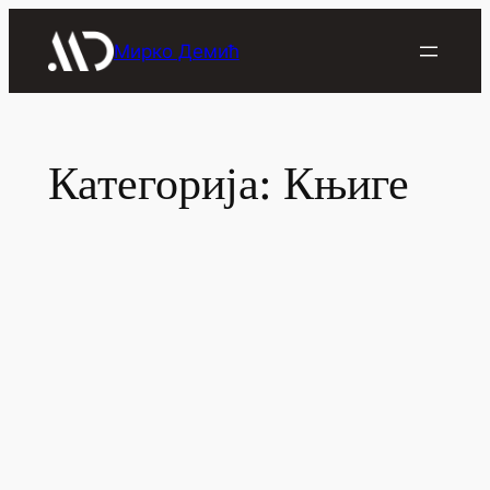
Скочи
на
Мирко Демић
садржај
Категорија:
Књиге