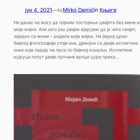
јун 4, 2021
—
Mirko Demić
in
Књиге
by
Ни данас не могу да појмим постојење цвијета без мене и
моје мајке. Али зато још увијек вјерујем да је чита свијет,
заједно са мном – родила моја мајка. На једној црно-
бијелој фотографији стоји она, дјевојче са двије исплетене
кике које падају на прса по бијелој кошуљи. Исплетени
кујруци попут двије пупчане врпце цуре преко…