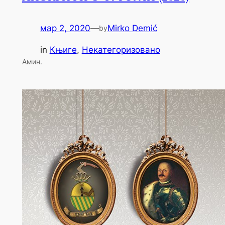
мар 2, 2020
—
Mirko Demić
by
in
Књиге
, 
Некатегоризовано
Амин.