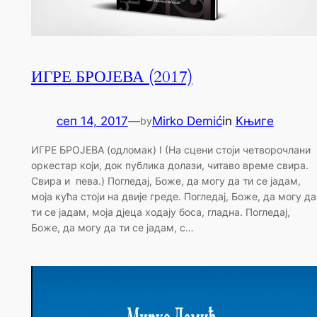
ИГРЕ БРОЈЕВА (2017)
сеп 14, 2017
—
Mirko Demić
in
Књиге
by
ИГРЕ БРОЈЕВА (одломак) I (На сцени стоји четворочлани
оркестар који, док публика долази, читаво време свира.
Свира и пева.) Погледај, Боже, да могу да ти се јадам,
моја кућа стоји на двије греде. Погледај, Боже, да могу да
ти се јадам, моја дјеца ходају боса, гладна. Погледај,
Боже, да могу да ти се јадам, с…