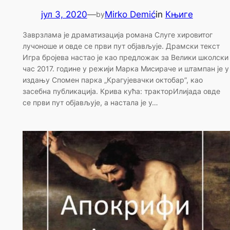
јул 3, 2020
—
Mirko Demić
in
Књиге
by
Заврзлама је драматизација романа Слуге хировитог
лучоноше и овде се први пут објављује. Драмски текст
Игра бројева настао је као предложак за Велики школски
час 2017. године у режији Марка Мисираче и штампан је у
издању Спомен парка „Крагујевачки октобар”, као
засебна публикација. Крива кућа: тракторИлијада овде
се први пут објављује, а настала је у…