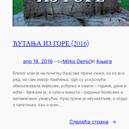
ЋУТАЊА ИЗ ГОРЕ (2016)
апр 18, 2016
—
Mirko Demić
in
Књиге
by
Епилог који је на почетку Крај ове приче сеже, ка ко је и
ред, на сам извор памћења, гдје су ускрснућа
обиљежавала вијекове, рођења и смрти – године, дани и
ноћи – бјежани је, а сати и минути – ридање болесних и
запомагање умирућих. Крај приче је неухватљив, а отуда
и патетичан, као и њен…
Следећа страна
→