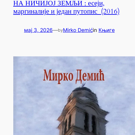
НА НИЧИЈОЈ ЗЕМЉИ : есеји,
маргиналије и један путопис (2016)
мај 3, 2026
—
Mirko Demić
in
Књиге
by