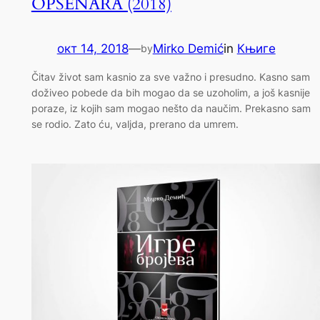
OPSENARA (2018)
окт 14, 2018
—
Mirko Demić
in
Књиге
by
Čitav život sam kasnio za sve važno i presudno. Kasno sam
doživeo pobede da bih mogao da se uzoholim, a još kasnije
poraze, iz kojih sam mogao nešto da naučim. Prekasno sam
se rodio. Zato ću, valјda, prerano da umrem.