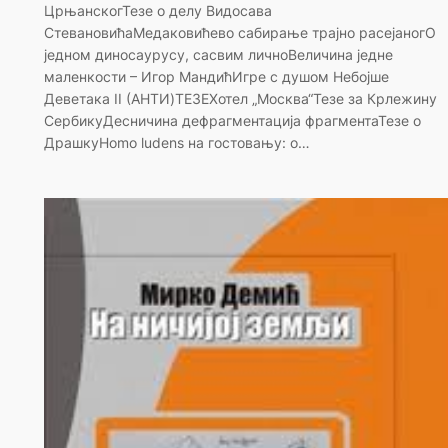
ЦрњанскогТезе о делу Видосава
СтевановићаМедаковићево сабирање трајно расејаногО
једном диносаурусу, сасвим личноВеличина једне
маленкости – Игор МандићИгре с душом Небојше
Деветака II (АНТИ)ТЕЗЕХотел „Москва“Тезе за Крлежину
СербикуДесничина дефрагментација фрагментаТезе о
ДрашкуHomo ludens на гостовању: о…