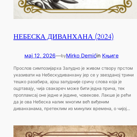
НЕБЕСКА ДИВАНХАНА (2024)
мај 12, 2026
—
Mirko Demić
in
Књиге
by
Прослов симпозијарха Залудно је живом створу прстом
указивати на Небескудиванхану јер се у звезданој трини
тешко разабира, ајош залудније сричу слова која је
оцртавају, чија свакареч може бити једна прича, тек
пропламсај оне једне и једине, човекове. Лакше је рећи
да је ова Небеска налик многим већ виђеним
диванханама, претеклим из минулих времена, о чијој…