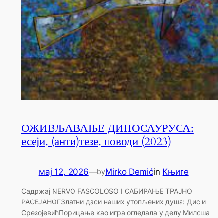
ОЖИВЉАВАЊЕ ДИНОСАУРУСА:
есеји, (анти)тезе, поводи (2023)
мај 12, 2026
—
Mirko Demić
in
Књиге
by
Садржај NERVO FASCOLOSO I САБИРАЊЕ ТРАЈНО
РАСЕЈАНОГЗлатни даси наших утопљених душа: Дис и
СрезојевићПорицање као игра огледала у делу Милоша