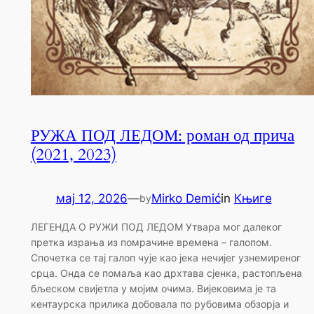
РУЖА ПОД ЛЕДОМ: роман од прича
(2021, 2023)
мај 12, 2026
—
Mirko Demić
in
Књиге
by
ЛЕГЕНДА О РУЖИ ПОД ЛЕДОМ Утвара мог далеког
претка израња из помрачине времена – галопом.
Спочетка се тај галоп чује као јека нечијег узнемиреног
срца. Онда се помаља као дрхтава сjенка, растопљена
бљеском свијетла у мојим очима. Вијековима је та
кентаурска прилика добовала по рубовима обзорја и