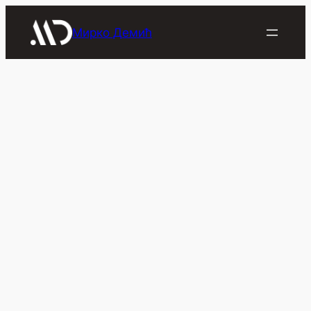
Скочи
на
Мирко Демић
садржај