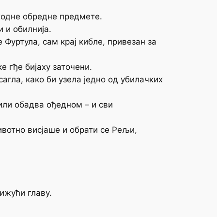
пходне обредне предмете.
 и обилнија.
 Фуртула, сам крај кибле, привезан за
е гђе бијаху заточени.
сагла, како би узела једно од убилачких
 или обадва ођедном – и сви
ивотно висјаше и обрати се Рељи,
ижући главу.