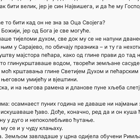
к бити велик, јер је син Највишега, и да ће му Госп
е то бити кад он не зна за Оца Својега?
 Божији, јер од Бога је све могуће.
ачаше тијеломи духом, све док му се не напуни дване
им у Сарајево, по обичају празника – и ту га нехот
уштву мајстора пећара, како од глине прави до тад 
што глинукрштаваше водом, творећи земљане сасуде и
у моћ крштавања глине Светијем Духом и пећарским
 његовом умијећу и вјештини.
ка, и на његова рамена и дланове пуне хљеба слетје
има: осамнаест пуних година не даваше ни најмањи 
искушаваше ђаво. Дође, коначно, ред да и он куша 
ну у дуго и непоколебљиво ћутање.
му се и у чуду клањаху.
а. Земљом завладаше у црна одијела обучени Римља