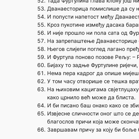
Тада Фуртулина глава клону још ни
Дванаесторица помислише да су њ
И попусти напетост међу Дванаесто
Кроз пукотине између дасака бара
И није прошло ни пола сата од Фу
На запрепаштење Дванаесторице – ј
Његов слијепи поглед лагано пређ
И Фуртула поново позове Рељу: – Р
Бијаху то задње Фуртулине ријечи,
Нема пера кадрог да опише мијеш
У том часу отворише се тешка вра
На њиховим кацигама свјетлуцаху 
како црнило већ може да блиста.
И би писано баш онако како се зби
Извјесне сличности оног што се де
благослов причи која може сконча
Завршавам причу за коју би боље 