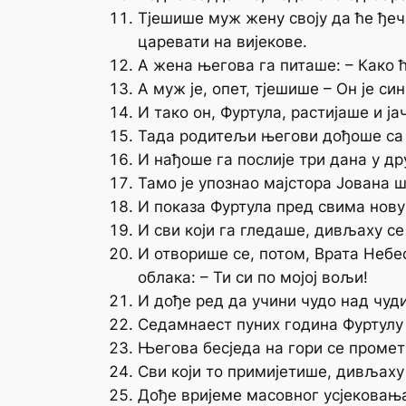
Тјешише муж жену своју да ће ђеча
царевати на вијекове.
А жена његова га питаше: – Како ћ
А муж је, опет, тјешише – Он је син
И тако он, Фуртула, растијаше и ј
Тада родитељи његови дођоше са њ
И нађоше га послије три дана у др
Тамо је упознао мајстора Јована 
И показа Фуртула пред свима нов
И сви који га гледаше, дивљаху се
И отворише се, потом, Врата Небес
облака: – Ти си по мојој вољи!
И дође ред да учини чудо над чуд
Седамнаест пуних година Фуртулу 
Његова бесједа на гори се промет
Сви који то примијетише, дивљаху 
Дође вријеме масовног усјековањ