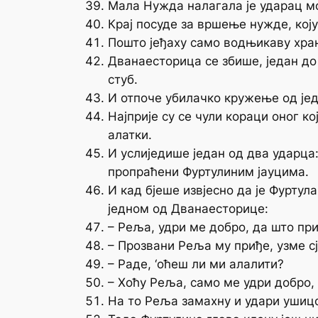
Мала Нужда налагала је ударац мо
Крај посуде за вршење нужде, кој
Пошто јеђаху само водњикаву храну
Дванаесторица се збише, један до 
стуб.
И отпоче убилачко кружење од јед
Најприје су се чули кораци оног к
алатки.
И услиједише један од два ударца:
пропраћени Фуртулиним јауцима.
И кад бјеше извјесно да је Фуртул
једном од Дванаесторице:
– Реља, удри ме добро, да што пр
– Прозвани Реља му приђе, узме сј
– Раде, ‘оћеш ли ми алалити?
– Хоћу Реља, само ме удри добро, 
На то Реља замахну и удари ушицо