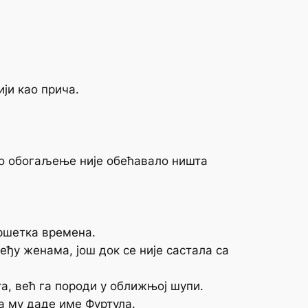
ји као прича.
кво обогаљење није обећавало ништа
вршетка времена.
међу женама, још док се није састала са
та, већ га породи у оближњој шупи.
ја му даде име Фуртула.