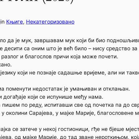
ć
in
Књиге
, 
Некатегоризовано
ло да је мук, завршавам мук који би био подношљиви
е десити са оним што је већ било – нису средство за
разлог и благослов причи која може почети.
сано.
 језику који не познаје садашње вријеме, али ни та
 поменути недостатак је умањиван и отклањан.
 догађаје који се испунише међу нама.
да пишем по реду, испитавши све од почетка па до с
о у околини Сарајева, у мајке Марије, благословене 
јка се затече у некој гостионици, гђе не бјеше мјес
јева, од мајке Марије, до тад зване нероткињом, ко