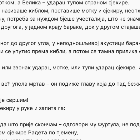
тком, а Велика – ударац тупом страном сјекире.
у називаше киблом, поставише мотку и сјекиру, нео
, потреба за нуждом бјеше учесталија, што не значи
другога, у једном крају бараке, док у другом стајаше
ног до другог угла, у неподношљивој акустици барак
оји се упутио према кибли, а потом се тамна прилика 
 или звонак ударац мотке, или тупи ударац сјекире,
а већ упола мртав – он подиже главу која до тад беж
ије свршим!
екиру у руке и запита га:
да што прије скончам – одговори му Фуртула, не под
м сјекире Радета по тјемену,