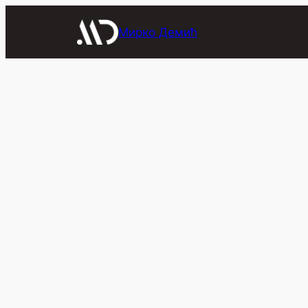
Скочи
на
Мирко Демић
садржај