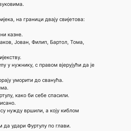
 вуковима.
ијека, на граници двају свијетова:
ни казне.
аков, Јован, Филип, Бартол, Тома,
ијекству.
 у нужнику, с правом вјерујући да је
рају уморити до сванућа.
ама.
тулу, како би себе спасили.
писано.
у су нужду вршили, а коју киблом
 да удари Фуртулу по глави.