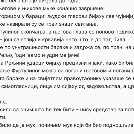
же него што је висјела до тада.
егове и њихове муке коначно завршене.
рицом у бараци: људски гласови бијаху све чујнији,
ке назирали су се први знаци свитања.
ртулиног скончања, а његова глава се поново подиже
ош свјетлија и крвавија него што је до тад била.
е по унутрашњости бараке и задржа се, по трен, на
ељо, ‘оди ‘вамо и удри ме јаче!
 а Рељини ударци бијаху прецизни и јаки, како би б
ање Фуртулиног мозга са погани његовом и погани 
та бараке и на свијетлом правоугаонику указаше се
самогласници, лица им сијаху од задовољства, а ц
ло.
сило са оним што ће тек бити – нису средство за по
ти.
било да је мук, почињем мук који би био подношљиви