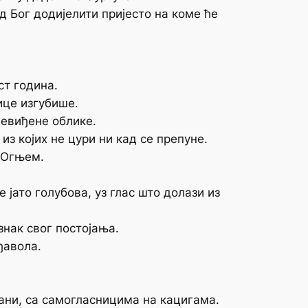
од Бог додијелити пријесто на коме ће
ст година.
ице изгубише.
невиђене облике.
з којих не цури ни кад се препуне.
 Огњем.
 јато голубова, уз глас што долази из
знак свог постојања.
ђавола.
ни, са самогласницима на кацигама.