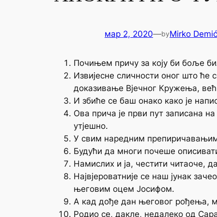
мар 2, 2020
—
Mirko Demi
by
Почињем причу за коју би боље би
Извијесне сличности оног што ће с
доказивање Вјечног Кружења, већ 
И збиће се баш онако како је напи
Ова прича је први пут записана на
утјешно.
У свим наредним препиричавањима
Будући да многи почеше описивати
Намислих и ја, честити читаоче, 
Највјероватније се наш јунак заче
његовим оцем Јосифом.
А кад дође дан његовог рођења, ма
Родио се, дакле, недалеко од Сара