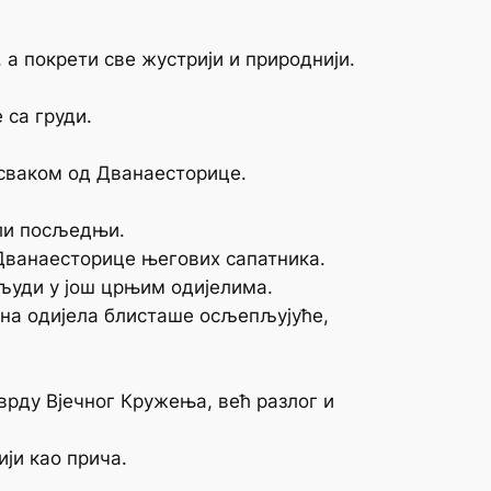
 а покрети све жустрији и природнији.
 са груди.
 сваком од Дванаесторице.
или посљедњи.
Дванаесторице његових сапатника.
 људи у још црњим одијелима.
рна одијела блисташе осљепљујуће,
тврду Вјечног Кружења, већ разлог и
ји као прича.