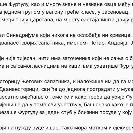
ше Фуртулу, као и многе знане и незнане овце међу
 једном групом у вагону треће класе, у Јасеновац.
међи трију царстава, на мјесту састајалишта двију р
л Синедријума који никога не ослобађа ни кривице, 
дванаестсвојих сапатника, именом: Петар, Андрија, Ј
.
и није тијесан, нити има заточеника који не сања о б
а и са самогласницима на кацигама ухватише Фуртулу
сторицу његових сапатника, и наложише им да га мо
 Дванаесторици, сви ће до једнога пострадати у мук
сатно вијећање о томе ко и како треба да убије Фур
ријешише да у томе сви учествују, баш онако како је 
везаше Фуртулу за један стуб у близини посуде у кој
ји на нужду буде ишао, тако мора мотком и сјекиром