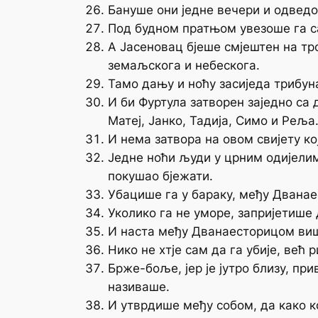
Бануше они једне вечери и одведо
Под будном пратњом увезоше га са
А Јасеновац бјеше смјештен на тро
земаљскога и небескога.
Тамо дању и ноћу засиједа трибуна
И би Фуртула затворен заједно са 
Матеј, Јанко, Тадија, Симо и Реља
И нема затвора на овом свијету кој
Једне ноћи људи у црним одијелим
покушао бјежати.
Убацише га у бараку, међу Дванае
Уколико га не уморе, запријетише
И наста међу Дванаесторицом више
Нико не хтје сам да га убије, већ 
Брже-боље, јер је јутро близу, при
називаше.
И утврдише међу собом, да како ко