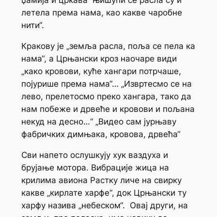
џамија и цркава њишући се расла су и
летела према нама, као какве чаробне
нити“.
Кракову је „земља расла, поља се пела ка
нама“, а Црњански кроз наочаре види
„како кровови, куће хангари потрчаше,
појурише према нама“… „Извртесмо се на
лево, прелетосмо преко хангара, тако да
нам побеже и дрвеће и кровови и пољана
некуд на десно…“ „Видео сам јурњаву
фабричких димњака, кровова, дрвећа“
Сви напето ослушкују хук ваздуха и
брујање мотора. Вибрације жица на
крилима авиона Растку личе на свирку
какве „кирлате харфе“, док Црњански ту
харфу назива „небеском“. Овај други, на