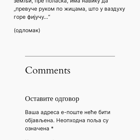
земљи, пре поласка, има навику да
„превуче руком по жицама, што у ваздуху
горе фијучу…“
(
одломак
)
Comments
Оставите одговор
Ваша адреса е-поште неће бити
објављена.
Неопходна поља су
означена
*