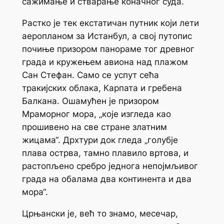
сажимање и стварање коначног суда.
Растко је тек екстатичан путник који лети
аеропланом за Истанбул, а свој путопис
почиње призором панораме тог древног
града и кружењем авиона над плажом
Сан Стефан. Само се успут сећа
тракијских облака, Карпата и гребена
Балкана. Ошамућен је призором
Мраморног мора, „које изгледа као
прошивено на све стране златним
жицама“. Дрхтури док гледа „голубје
плава острва, тамно плавило вртова, и
растопљено сребро једнога непојмљивог
града на обалама два континента и два
мора“.
Црњански је, већ то знамо, месечар,