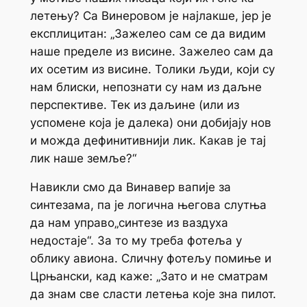
летењу? Са Винеровом је најлакше, јер је
експлицитан: „Зажелео сам се да видим
наше пределе из висине. Зажелео сам да
их осетим из висине. Толики људи, који су
нам блиски, непознати су нам из даљне
перспективе. Тек из даљине (или из
успомене која је далека) они добијају нов
и можда дефинитивнији лик. Какав је тај
лик наше земље?“
Навикли смо да Винавер вапије за
синтезама, па је логична његова слутња
да нам управо„синтезе из ваздуха
недостаје“. За то му треба фотеља у
облику авиона. Сличну фотељу помиње и
Црњански, кад каже: „Зато и не сматрам
да знам све сласти летења које зна пилот.