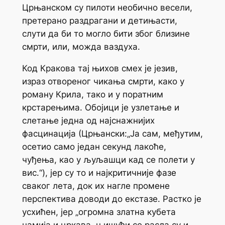
Црњанском су пилоти необично весели,
претерано раздрагани и детињасти,
слути да би то могло бити због близине
смрти, или, можда ваздуха.
Код Кракова тај њихов смех је језив,
израз отвореног чикања смрти, како у
роману
Крила
, тако и у поратним
крстарењима. Обојици је узлетање и
слетање једна од најснажнијих
фасцинација (Црњански:„Ја сам, међутим,
осетио само један секунд лакоће,
чуђења, као у љуљашци кад се полети у
вис.“), јер су то и најкритичније фазе
сваког лета, док их нагле промене
перспектива доводи до екстазе. Растко је
усхићен, јер „огромна златна кубета