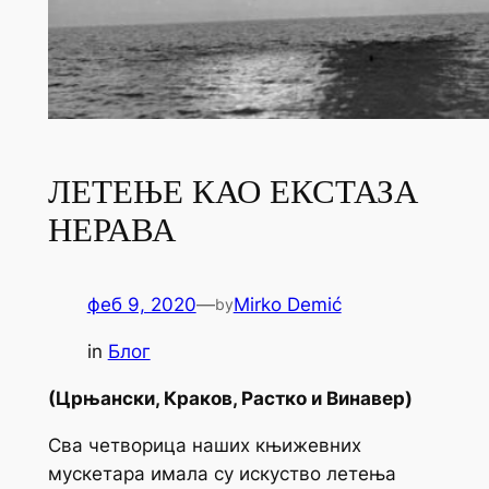
ЛЕТЕЊЕ КАО ЕКСТАЗА
НЕРАВА
феб 9, 2020
—
Mirko Demić
by
in
Блог
(Црњански, Краков, Растко и Винавер)
Сва четворица наших књижевних
мускетара имала су искуство летења