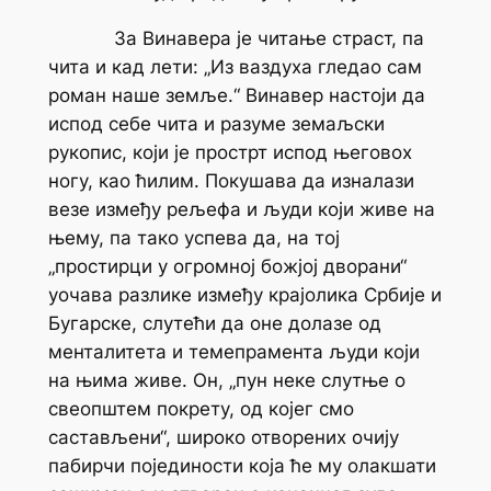
За Винавера је читање страст, па
чита и кад лети: „Из ваздуха гледао сам
роман наше земље.“ Винавер настоји да
испод себе чита и разуме земаљски
рукопис, који је прострт испод његовох
ногу, као ћилим. Покушава да изналази
везе између рељефа и људи који живе на
њему, па тако успева да, на тој
„простирци у огромној божјој дворани“
уочава разлике између крајолика Србије и
Бугарске, слутећи да оне долазе од
менталитета и темепрамента људи који
на њима живе. Он, „пун неке слутње о
свеопштем покрету, од којег смо
састављени“, широко отворених очију
пабирчи појединости која ће му олакшати