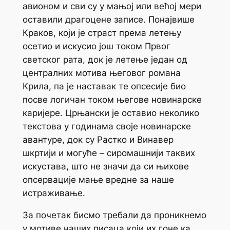
авионом и сви су у мањој или већој мери
оставили драгоцене записе. Понајвише
Краков, који је страст према летењу
осетио и искусио још током Првог
светског рата, док је летење један од
централних мотива његовог романа
Крила
, па је наставак те опсесије био
посве логичан током његове новинарске
каријере. Црњански је оставио неколико
текстова у годинама своје новинарске
авантуре, док су Растко и Винавер
шкртији и могуће – сиромашнији таквих
искустава, што не значи да си њихове
опсервације мање вредне за наше
истраживање.
За почетак бисмо требали да проникнемо
у мотиве наших писаца који их гоне ка