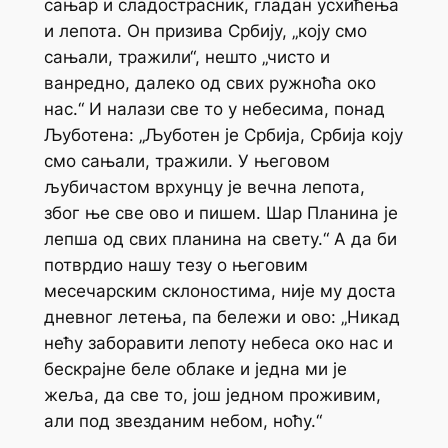
сањар и сладострасник, гладан усхићења
и лепота. Он призива Србију, „коју смо
сањали, тражили“, нешто „чисто и
ванредно, далеко од свих ружноћа око
нас.“ И налази све то у небесима, понад
Љуботена: „Љуботен је Србија, Србија коју
смо сањали, тражили. У његовом
љубичастом врхунцу је вечна лепота,
због ње све ово и пишем. Шар Планина је
лепша од свих планина на свету.“ А да би
потврдио нашу тезу о његовим
месечарским склоностима, није му доста
дневног летења, па бележи и ово: „Никад
нећу заборавити лепоту небеса око нас и
бескрајне беле облаке и једна ми је
жеља, да све то, још једном проживим,
али под звезданим небом, ноћу.“