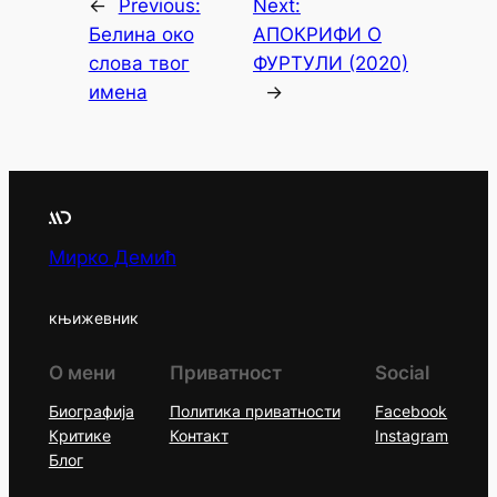
←
Previous:
Next:
Белина око
АПОКРИФИ О
слова твог
ФУРТУЛИ (2020)
имена
→
Мирко Демић
књижевник
О мени
Приватност
Social
Биографија
Политика приватности
Facebook
Критике
Контакт
Instagram
Блог