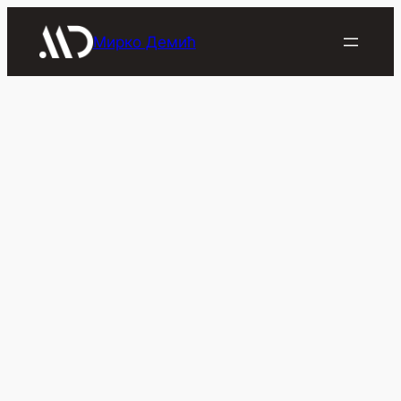
Скочи
на
Мирко Демић
садржај