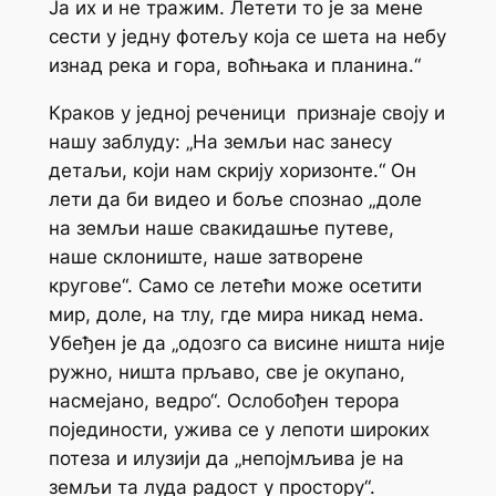
Ја их и не тражим. Летети то је за мене
сести у једну фотељу која се шета на небу
изнад река и гора, воћњака и планина.“
Краков у једној реченици признаје своју и
нашу заблуду: „На земљи нас занесу
детаљи, који нам скрију хоризонте.“ Он
лети да би видео и боље спознао „доле
на земљи наше свакидашње путеве,
наше склониште, наше затворене
кругове“. Само се летећи може осетити
мир, доле, на тлу, где мира никад нема.
Убеђен је да „одозго са висине ништа није
ружно, ништа прљаво, све је окупано,
насмејано, ведро“. Ослобођен терора
појединости, ужива се у лепоти широких
потеза и илузији да „непојмљива је на
земљи та луда радост у простору“.