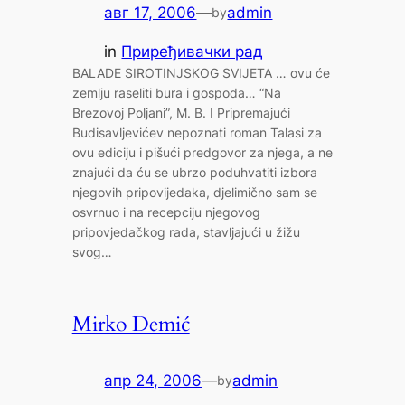
авг 17, 2006
—
admin
by
in
Приређивачки рад
BALADE SIROTINJSKOG SVIJETA … ovu će
zemlju raseliti bura i gospoda… “Na
Brezovoj Poljani”, M. B. I Pripremajući
Budisavljevićev nepoznati roman Talasi za
ovu ediciju i pišući predgovor za njega, a ne
znajući da ću se ubrzo poduhvatiti izbora
njegovih pripovijedaka, djelimično sam se
osvrnuo i na recepciju njegovog
pripovjedačkog rada, stavljajući u žižu
svog…
Mirko Demić
апр 24, 2006
—
admin
by