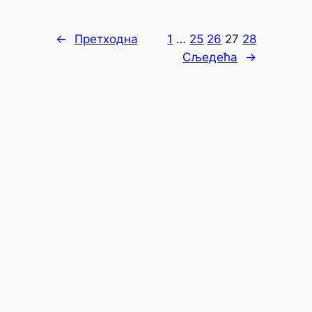
←
Претходна
1
…
25
26
27
28
Сљедећа
→