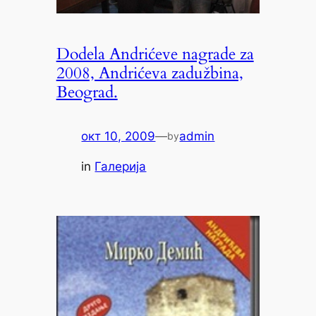
Dodela Andrićeve nagrade za
2008, Andrićeva zadužbina,
Beograd.
окт 10, 2009
—
admin
by
in
Галерија