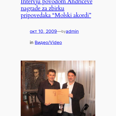
Intervju povodom Andrićeve
nagrade za zbirku
pripovedaka “Molski akordi”
окт 10, 2009
—
admin
by
in
Видео/Video