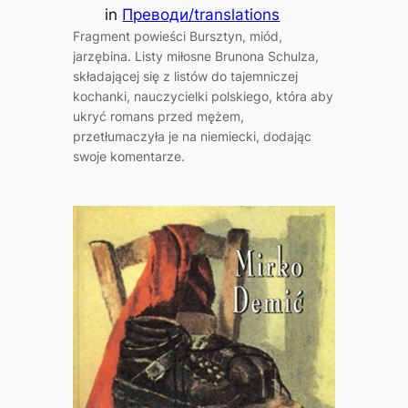
in
Преводи/translations
Fragment powieści Bursztyn, miód,
jarzębina. Listy miłosne Brunona Schulza,
składającej się z listów do tajemniczej
kochanki, nauczycielki polskiego, która aby
ukryć romans przed mężem,
przetłumaczyła je na niemiecki, dodając
swoje komentarze.