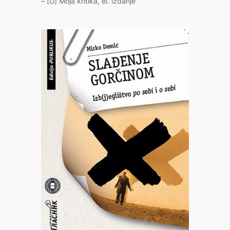
– [U] Moja kritika, el. izdanje