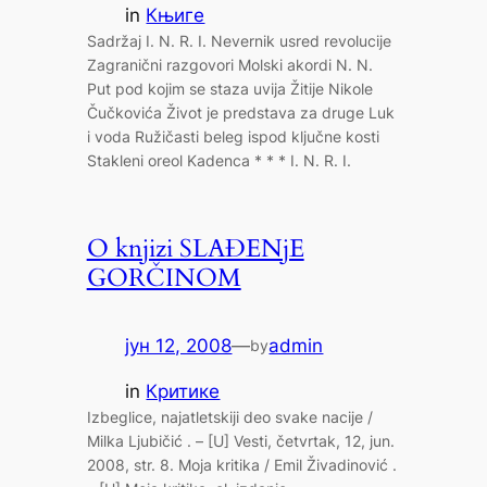
in
Књиге
Sadržaj I. N. R. I. Nevernik usred revolucije
Zagranični razgovori Molski akordi N. N.
Put pod kojim se staza uvija Žitije Nikole
Čučkovića Život je predstava za druge Luk
i voda Ružičasti beleg ispod ključne kosti
Stakleni oreol Kadenca * * * I. N. R. I.
O knjizi SLAĐENjE
GORČINOM
јун 12, 2008
—
admin
by
in
Критике
Izbeglice, najatletskiji deo svake nacije /
Milka Ljubičić . – [U] Vesti, četvrtak, 12, jun.
2008, str. 8. Moja kritika / Emil Živadinović .