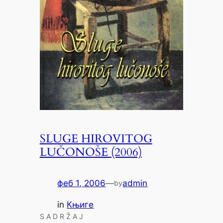
SLUGE HIROVITOG
LUČONOŠE (2006)
феб 1, 2006
—
admin
by
in
Књиге
S A D R Ž A J