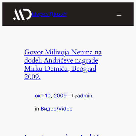
Скочи
на
Мирко Демић
садржај
Govor Milivoja Nenina na
dodeli Andrićeve nagrade
Mirku Demiću, Beograd
2009.
окт 10, 2009
—
admin
by
in
Видео/Video