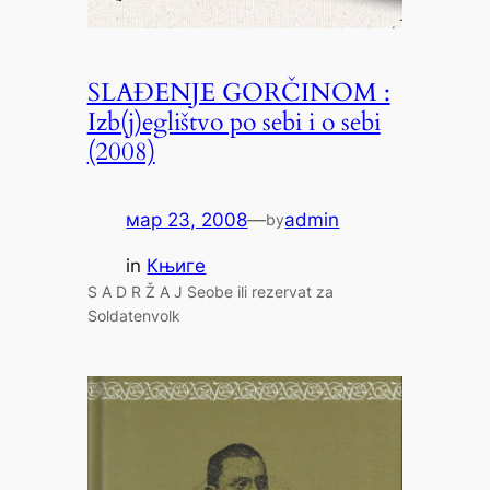
SLAĐENJE GORČINOM :
Izb(j)eglištvo po sebi i o sebi
(2008)
мар 23, 2008
—
admin
by
in
Књиге
S A D R Ž A J Seobe ili rezervat za
Soldatenvolk