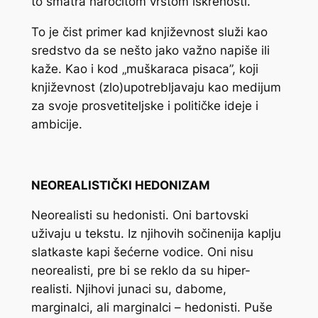
to smatra naročitom vrstom iskrenosti.
To je čist primer kad književnost služi kao
sredstvo da se nešto
jako važno
napiše ili
kaže. Kao i kod „muškaraca pisaca”, koji
književnost (zlo)upotrebljavaju kao medijum
za svoje prosvetiteljske i političke ideje i
ambicije.
NEOREALISTIČKI HEDONIZAM
Neorealisti su hedonisti. Oni bartovski
uživaju u tekstu. Iz njihovih sočinenija kaplju
slatkaste kapi šećerne vodice. Oni nisu
neorealisti, pre bi se reklo da su hiper-
realisti. Njihovi junaci su, dabome,
marginalci, ali marginalci – hedonisti. Puše