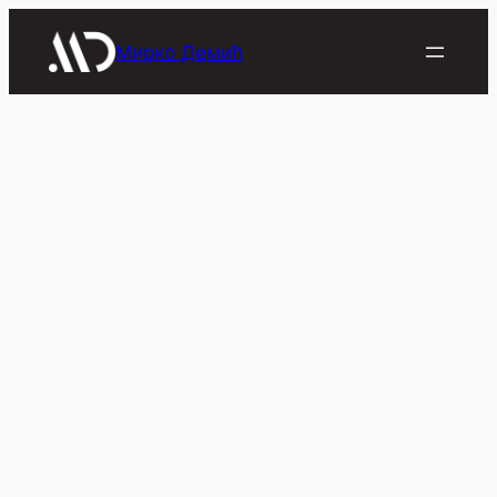
Скочи
на
Мирко Демић
садржај