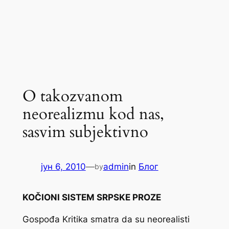
O takozvanom
neorealizmu kod nas,
sasvim subjektivno
јун 6, 2010
—
admin
in
Блог
by
KOČIONI SISTEM SRPSKE PROZE
Gospođa Kritika smatra da su neorealisti