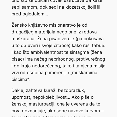
ono što se običan čovek ustručava da kaže
sebi samom, dok sedi na klozetskoj šolji ili
pred ogledalom…
Žensko književno misionarstvo je od
drugačijeg materijala nego ono iz redova
muškaraca.
Žena pisac
veruje (pa pokušava
u to da uveri i svoje čitaoce) kako ruši tabue.
I kao što ambivalentnost te sintagme (
žena
pisac
) ima nečeg neprirodnog, protivurečnog
i do kraja nedorečenog, tako i ta njena misija
vrvi od osobina primerenijih „muškarcima
piscima”.
Dakle, zahteva kuraž, bezobrazluk,
upornost, nepokolebljivost… Ako piše o
ženskoj masturbaciji, ona je uverena da to
prva obznanjuje, ako sebe nazove kurvom –