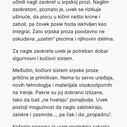
učinili nagli zaokret u srpskoj prozi. Naglim
zaokretom, poznato je, uvek se rizikuje
ušinuće, da piscu u kičmi nešto krcne i
zaboli, pa čovek posle hoda iskrivljen kao
integral. Zato srpska proza poodavno ne
oskudeva „uzetim” piscima i njihovim delima.
Za nagle zaokrete uvek je potreban dobar
sigurnosni i kočioni sistem.
Međutim, kočioni sistem srpske proze
prilično je primitivan. Nema tu servo uređaja,
novih tehnologija i materijala visokootpornih
na trenje. Pakne su joj dobrano izlizane,
tako da baš „ne hvataju” ponajbolje. Uvek
postoji mogućnost da naglo zablokiraju,
zaiskre i zasmrde…, pa čak i da „propadnu”.
Kočenje nogama je uvek poslednja solucija