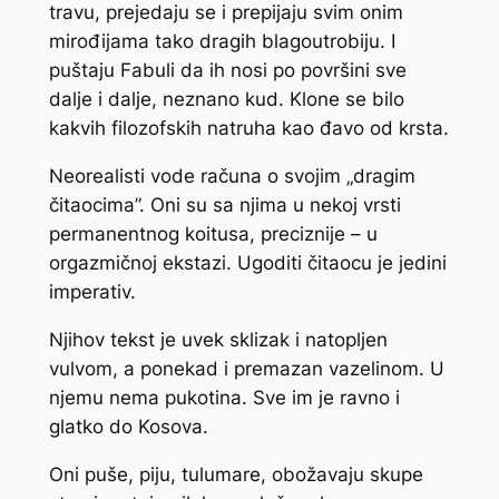
travu, prejedaju se i prepijaju svim onim
mirođijama tako dragih blagoutrobiju. I
puštaju Fabuli da ih nosi po površini sve
dalje i dalje, neznano kud. Klone se bilo
kakvih filozofskih natruha kao đavo od krsta.
Neorealisti vode računa o svojim „dragim
čitaocima”. Oni su sa njima u nekoj vrsti
permanentnog koitusa, preciznije – u
orgazmičnoj ekstazi. Ugoditi čitaocu je jedini
imperativ.
Njihov tekst je uvek sklizak i natopljen
vulvom, a ponekad i premazan vazelinom. U
njemu nema pukotina. Sve im je ravno i
glatko do Kosova.
Oni
puše, piju, tulumare, obožavaju skupe