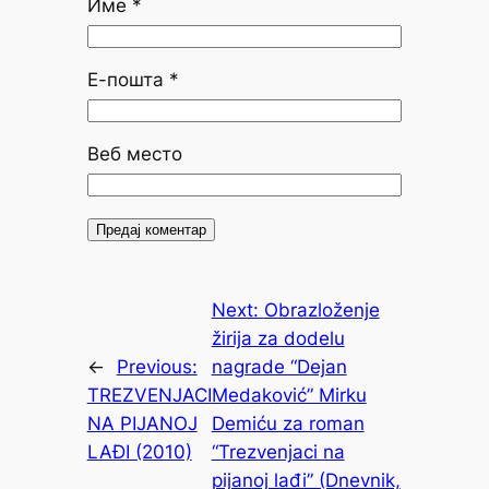
Име
*
Е-пошта
*
Веб место
Next:
Obrazloženje
žirija za dodelu
←
Previous:
nagrade “Dejan
TREZVENJACI
Medaković” Mirku
NA PIJANOJ
Demiću za roman
LAĐI (2010)
“Trezvenjaci na
pijanoj lađi” (Dnevnik,