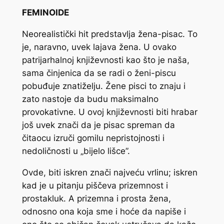
FEMINOIDE
Neorealistički hit predstavlja žena-pisac. To
je, naravno, uvek lajava žena. U ovako
patrijarhalnoj književnosti kao što je naša,
sama činjenica da se radi o ženi-piscu
pobuđuje znatiželju. Žene pisci to znaju i
zato nastoje da budu maksimalno
provokativne. U ovoj književnosti biti hrabar
još uvek znači da je pisac spreman da
čitaocu izruči gomilu nepristojnosti i
nedoličnosti u „bijelo lišce”.
Ovde, biti iskren znači najveću vrlinu; iskren
kad je u pitanju piščeva prizemnost i
prostakluk. A prizemna i prosta žena,
odnosno ona koja sme i hoće da napiše i