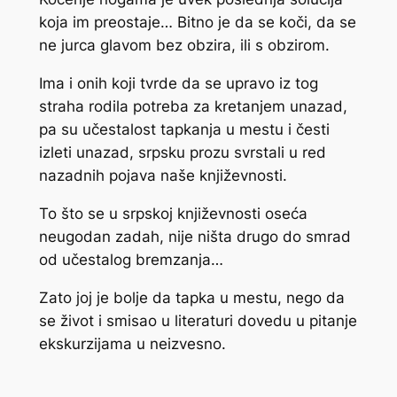
koja im preostaje… Bitno je da se koči, da se
ne jurca glavom bez obzira, ili s obzirom.
Ima i onih koji tvrde da se upravo iz tog
straha rodila potreba za kretanjem unazad,
pa su učestalost tapkanja u mestu i česti
izleti unazad, srpsku prozu svrstali u red
nazadnih pojava naše književnosti.
To što se u srpskoj književnosti oseća
neugodan zadah, nije ništa drugo do smrad
od učestalog bremzanja…
Zato joj je bolje da tapka u mestu, nego da
se život i smisao u literaturi dovedu u pitanje
ekskurzijama u neizvesno.