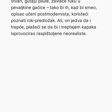
stvari, gutaju pilule, zavlače ruku u
pevaljkine
gaćice
– tako bi ih, kad bi smeo,
opisao učeni postmodernista, koristeći
poznati rok-predložak. Ali, on jedva da i
trepće, plašeći se da bi i treptajem kapaka
isprovocirao raspištoljene neorealiste.