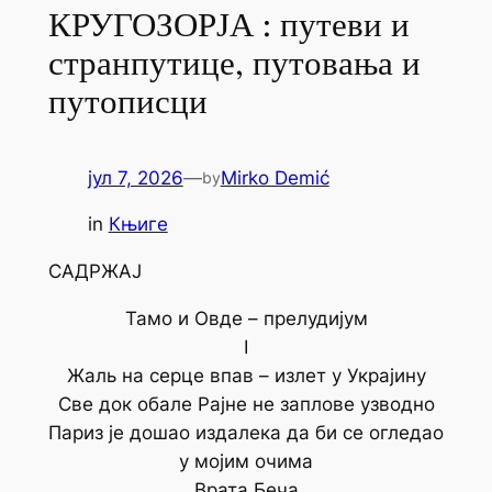
КРУГОЗОРЈА : путеви и
странпутице, путовања и
путописци
јул 7, 2026
—
Mirko Demić
by
in
Књиге
САДРЖАЈ
Тамо и Овде – прелудијум
I
Жаль на серце впав – излет у Украјину
Све док обале Рајне не заплове узводно
Париз је дошао издалека да би се огледао
у мојим очима
Врата Беча