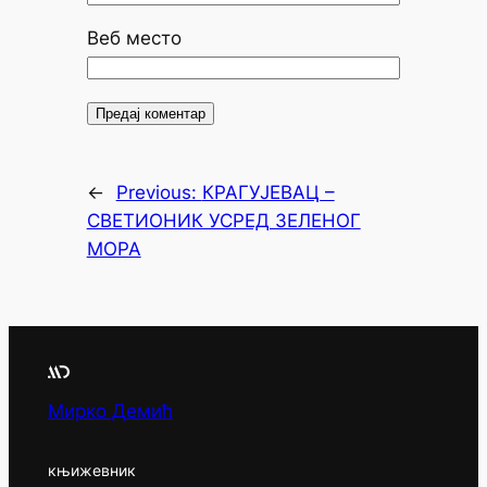
Веб место
←
Previous:
КРАГУЈЕВАЦ –
СВЕТИОНИК УСРЕД ЗЕЛЕНОГ
МОРА
Мирко Демић
књижевник