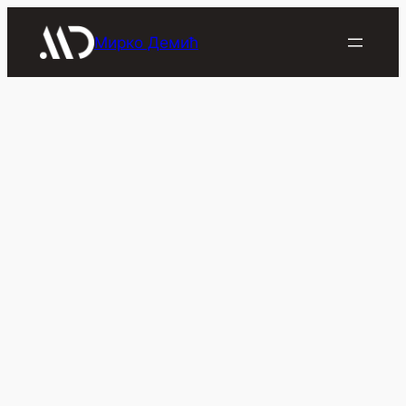
Скочи
на
Мирко Демић
садржај