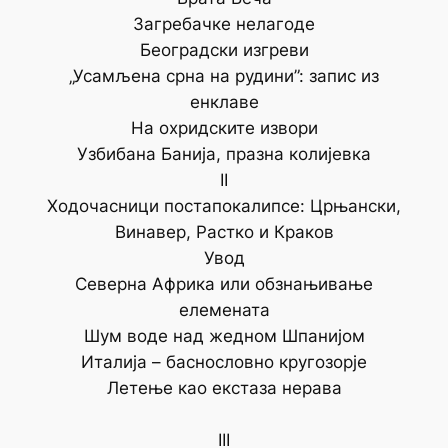
Загребачке нелагоде
Београдски изгреви
„Усамљена срна на рудини”: запис из
енклаве
На охридските извори
Узбибана Банија, празна колијевка
II
Ходочасници постапокалипсе: Црњански,
Винавер, Растко и Краков
Увод
Северна Африка или обзнањивање
елемената
Шум воде над жедном Шпанијом
Италија – баснословно кругозорје
Летење као екстаза нерава
III