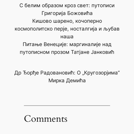
С белим образом кроз свет: путописи
Григорија Божовића
Кишово шарено, кочоперно
космополитско перје, носталгија и љубав
наша
Питање Венеције: маргиналије над
путописном прозом Татјане Јанковић
Др Ђорђе Радовановић:
О „Кругозорјима”
Мирка Демића
Comments