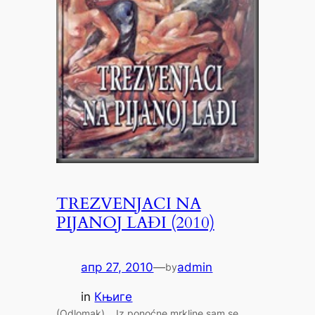
TREZVENJACI NA
PIJANOJ LAĐI (2010)
апр 27, 2010
—
admin
by
in
Књиге
(Odlomak) …Iz ponoćne mrkline sam se