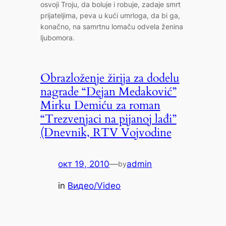
osvoji Troju, da boluje i robuje, zadaje smrt
prijateljima, peva u kući umrloga, da bi ga,
konačno, na samrtnu lomaču odvela ženina
ljubomora.
Obrazloženje žirija za dodelu
nagrade “Dejan Medaković”
Mirku Demiću za roman
“Trezvenjaci na pijanoj lađi”
(Dnevnik, RTV Vojvodine
окт 19, 2010
—
admin
by
in
Видео/Video