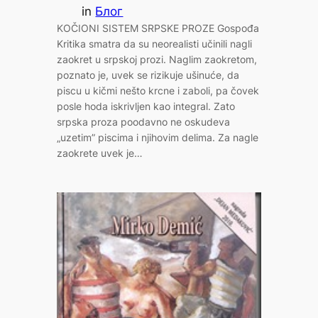
in
Блог
KOČIONI SISTEM SRPSKE PROZE Gospođa
Kritika smatra da su neorealisti učinili nagli
zaokret u srpskoj prozi. Naglim zaokretom,
poznato je, uvek se rizikuje ušinuće, da
piscu u kičmi nešto krcne i zaboli, pa čovek
posle hoda iskrivljen kao integral. Zato
srpska proza poodavno ne oskudeva
„uzetim” piscima i njihovim delima. Za nagle
zaokrete uvek je…