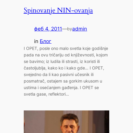
Spinovanje NIN-ovanja
феб 4, 2011
—
admin
by
in
Блог
I OPET, posle ono malo svetla koje godišnje
pada na ovu tričariju od književnosti, kojom
se bavimo; iz ludila ili strasti, iz koristi ili
častoljublja, kako ko i kako gde… I OPET,
svejedno da li kao pasivni učesnik ili
posmatrač, ostajem sa gorkim ukusom u
ustima i osećanjem gađenja. I OPET se
svetla gase, reflektori…