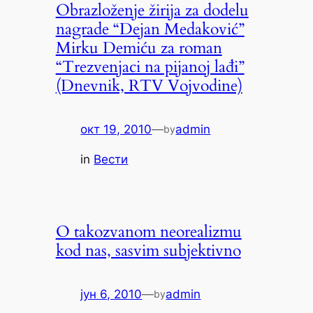
Obrazloženje žirija za dodelu
nagrade “Dejan Medaković”
Mirku Demiću za roman
“Trezvenjaci na pijanoj lađi”
(Dnevnik, RTV Vojvodine)
окт 19, 2010
—
admin
by
in
Вести
O takozvanom neorealizmu
kod nas, sasvim subjektivno
јун 6, 2010
—
admin
by