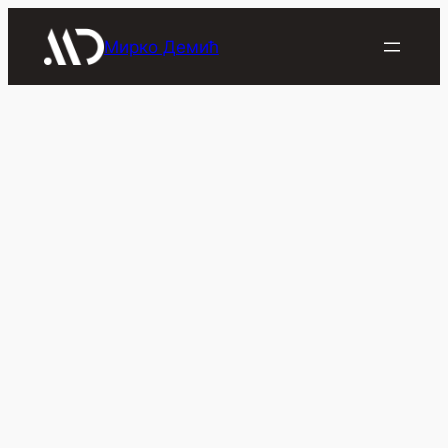
Скочи
на
Мирко Демић
садржај