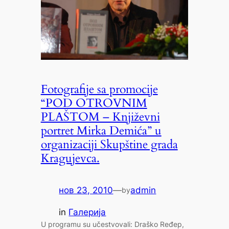
Fotografije sa promocije
“POD OTROVNIM
PLAŠTOM – Književni
portret Mirka Demića” u
organizaciji Skupštine grada
Kragujevca.
нов 23, 2010
—
admin
by
in
Галерија
U programu su učestvovali: Draško Ređep,