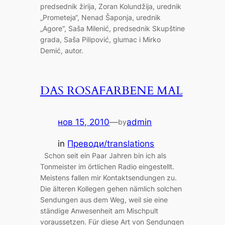
predsednik žirija, Zoran Kolundžija, urednik
„Prometeja“, Nenad Šaponja, urednik
„Agore“, Saša Milenić, predsednik Skupštine
grada, Saša Pilipović, glumac i Mirko
Demić, autor.
DAS ROSAFARBENE MAL
нов 15, 2010
—
admin
by
in
Преводи/translations
Schon seit ein Paar Jahren bin ich als
Tonmeister im örtlichen Radio eingestellt.
Meistens fallen mir Kontaktsendungen zu.
Die älteren Kollegen gehen nämlich solchen
Sendungen aus dem Weg, weil sie eine
ständige Anwesenheit am Mischpult
voraussetzen. Für diese Art von Sendungen