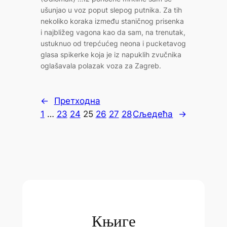
ušunjao u voz poput slepog putnika. Za tih
nekoliko koraka između staničnog prisenka
i najbližeg vagona kao da sam, na trenutak,
ustuknuo od trepćućeg neona i pucketavog
glasa spikerke koja je iz napuklih zvučnika
oglašavala polazak voza za Zagreb.
←
Претходна
1
…
23
24
25
26
27
28
Сљедећа
→
Књиге