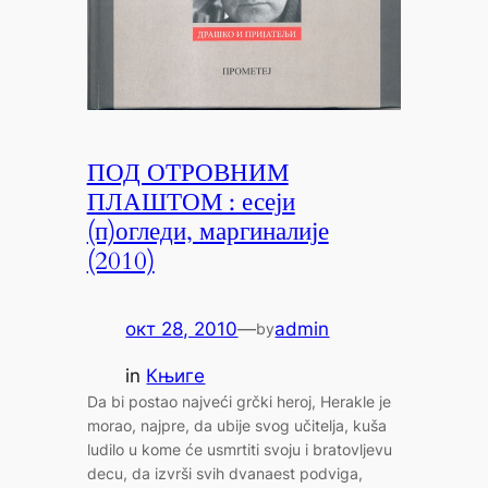
ПОД ОТРОВНИМ
ПЛАШТОМ : есеји
(п)огледи, маргиналије
(2010)
окт 28, 2010
—
admin
by
in
Књиге
Da bi postao najveći grčki heroj, Herakle je
morao, najpre, da ubije svog učitelja, kuša
ludilo u kome će usmrtiti svoju i bratovljevu
decu, da izvrši svih dvanaest podviga,