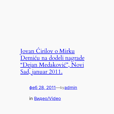
Jovan Ćirilov o Mirku
Demiću na dodeli nagrade
“Dejan Medaković”, Novi
Sad, januar 2011.
феб 28, 2011
—
admin
by
in
Видео/Video