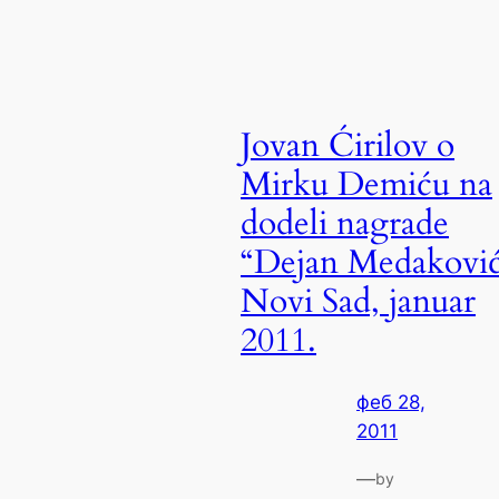
Jovan Ćirilov o
Mirku Demiću na
dodeli nagrade
“Dejan Medaković
Novi Sad, januar
2011.
феб 28,
2011
—
by