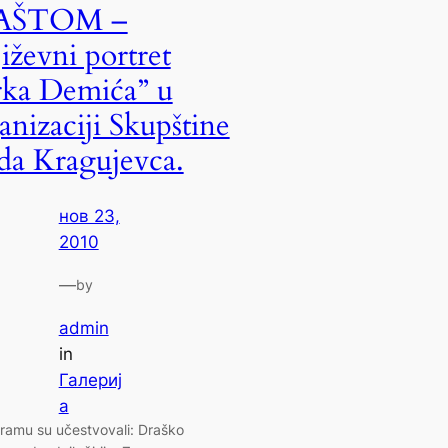
AŠTOM –
iževni portret
ka Demića” u
anizaciji Skupštine
da Kragujevca.
нов 23,
2010
—
by
admin
in
Галериј
а
ramu su učestvovali: Draško