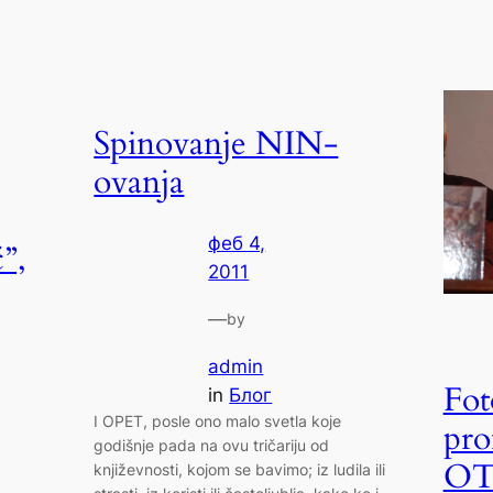
Spinovanje NIN-
ovanja
феб 4,
”,
2011
—
by
admin
Fot
in
Блог
I OPET, posle ono malo svetla koje
pr
godišnje pada na ovu tričariju od
OT
književnosti, kojom se bavimo; iz ludila ili