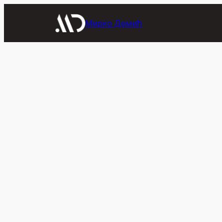
Скочи
на
Мирко Демић
садржај