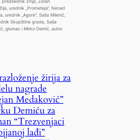
 predsednik žirija, Zoran
žija, urednik „Prometeja“, Nenad
a, urednik „Agore“, Saša Milenić,
dnik Skupštine grada, Saša
ić, glumac i Mirko Demić, autor.
azloženje žirija za
elu nagrade
jan Medaković”
ku Demiću za
an “Trezvenjaci
pijanoj lađi”