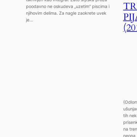
TR
poodavno ne oskudeva „uzetim” piscima i
njihovim delima. Za nagle zaokrete uvek
PI
je…
(20
(Odlom
ušunja
tih ne
prisen
na tre
neona 