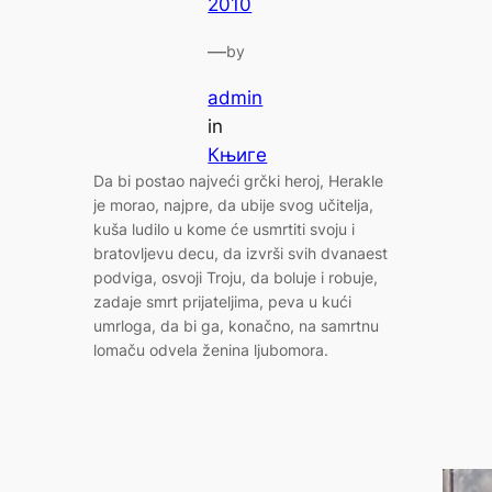
2010
—
by
admin
in
Књиге
Da bi postao najveći grčki heroj, Herakle
je morao, najpre, da ubije svog učitelja,
kuša ludilo u kome će usmrtiti svoju i
bratovljevu decu, da izvrši svih dvanaest
podviga, osvoji Troju, da boluje i robuje,
zadaje smrt prijateljima, peva u kući
umrloga, da bi ga, konačno, na samrtnu
lomaču odvela ženina ljubomora.