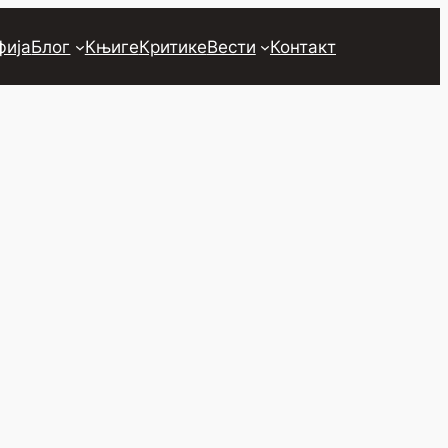
фија
Блог
Књиге
Критике
Вести
Контакт