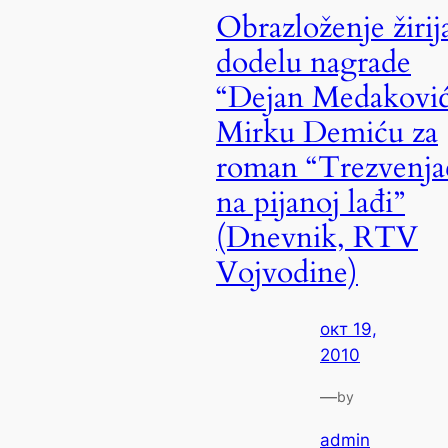
Obrazloženje žirij
dodelu nagrade
“Dejan Medakovi
Mirku Demiću za
roman “Trezvenja
na pijanoj lađi”
(Dnevnik, RTV
Vojvodine)
окт 19,
2010
—
by
admin