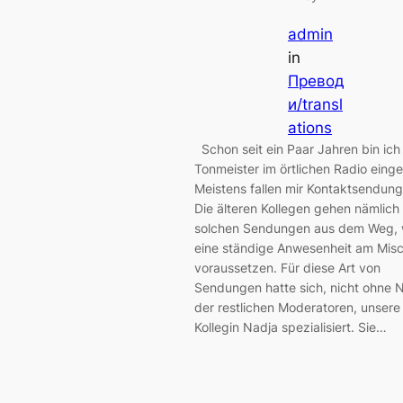
admin
in
Превод
и/transl
ations
Schon seit ein Paar Jahren bin ich 
Tonmeister im örtlichen Radio einges
Meistens fallen mir Kontaktsendung
Die älteren Kollegen gehen nämlich
solchen Sendungen aus dem Weg, w
eine ständige Anwesenheit am Misc
voraussetzen. Für diese Art von
Sendungen hatte sich, nicht ohne 
der restlichen Moderatoren, unsere
Kollegin Nadja spezialisiert. Sie…