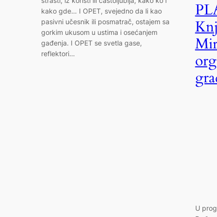
strasti, iz koristi ili častoljublja, kako ko i
PL
kako gde… I OPET, svejedno da li kao
pasivni učesnik ili posmatrač, ostajem sa
Knj
gorkim ukusom u ustima i osećanjem
Mir
gađenja. I OPET se svetla gase,
reflektori…
org
gra
U prog