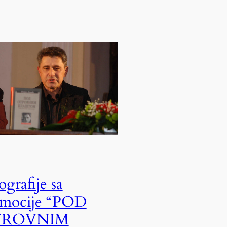
ografije sa
omocije “POD
ROVNIM