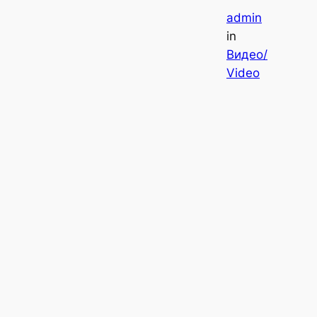
admin
in
Видео/
Video