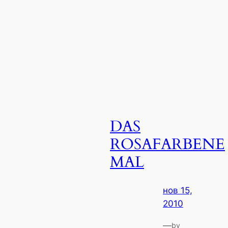
DAS
ROSAFARBENE
MAL
нов 15,
2010
—
by