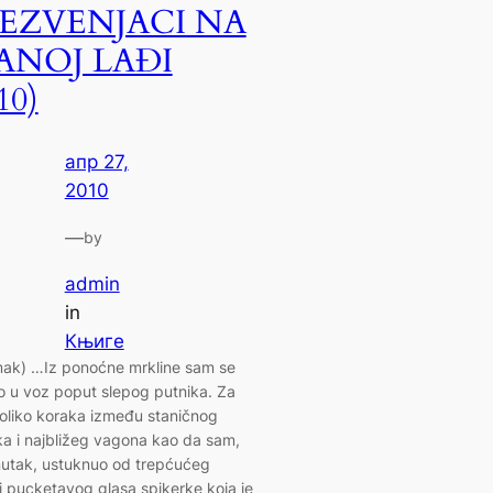
EZVENJACI NA
JANOJ LAĐI
10)
апр 27,
2010
—
by
admin
in
Књиге
ak) …Iz ponoćne mrkline sam se
o u voz poput slepog putnika. Za
koliko koraka između staničnog
ka i najbližeg vagona kao da sam,
nutak, ustuknuo od trepćućeg
i pucketavog glasa spikerke koja je