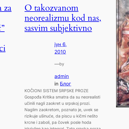
a za
O takozvanom
neorealizmu kod nas,
ć”
sasvim subjektivno
јун 6,
ci
2010
—
by
admin
in
Блог
KOČIONI SISTEM SRPSKE PROZE
Gospođa Kritika smatra da su neorealisti
učinili nagli zaokret u srpskoj prozi.
Naglim zaokretom, poznato je, uvek se
rizikuje ušinuće, da piscu u kičmi nešto
krcne i zaboli, pa čovek posle hoda
iskrivljen kao integral. Zato srpska proza