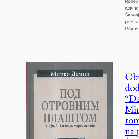
Ređep,
Kolund
Šaponj
predse
Pilipov
Obr
dod
“De
Mir
rom
na 