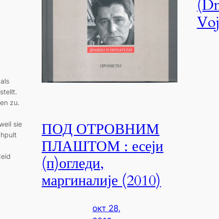
(D
Voj
als
tellt.
en zu.
eil sie
ПОД ОТРОВНИМ
hpult
ПЛАШТОМ : есеји
Neid
(п)огледи,
маргиналије (2010)
окт 28,