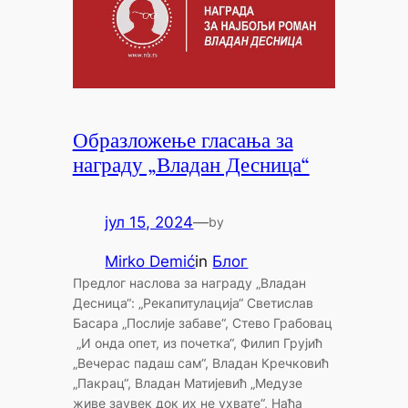
Образложење гласања за
награду „Владан Десница“
јул 15, 2024
—
by
Mirko Demić
in
Блог
Предлог наслова за награду „Владан
Десница“: „Рекапитулација“ Светислав
Басара „Послије забаве“, Стево Грабовац
„И онда опет, из почетка“, Филип Грујић
„Вечерас падаш сам“, Владан Кречковић
„Пакрац“, Владан Матијевић „Медузе
живе заувек док их не ухвате“, Нађа