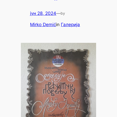
јун 28, 2024
—
by
Mirko Demić
in
Галерија