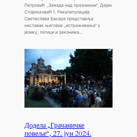
Петровић „Звезда над празнином“, Дејан
Стојиљковић 1. Рекапитулација
Светислава Басаре представља
наставак његових „истраживања“ у
језику, логици и законима…
Додела „Грачаничке
повеље“, 27. јун 2024.