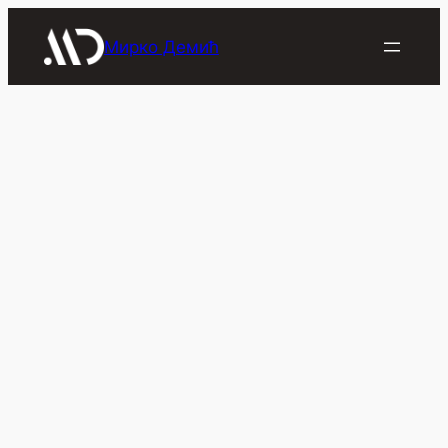
Скочи
на
Мирко Демић
садржај