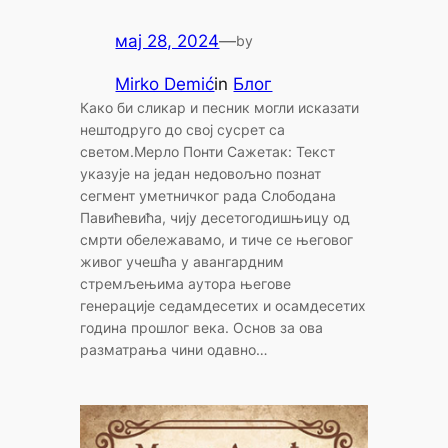
мај 28, 2024
—
by
Mirko Demić
in
Блог
Како би сликар и песник могли исказати
нештодруго до свој сусрет са
светом.Мерло Понти Сажетак: Текст
указује на један недовољно познат
сегмент уметничког рада Слободана
Павићевића, чију десетогодишњицу од
смрти обележавамо, и тиче се његовог
живог учешћа у авангардним
стремљењима аутора његове
генерације седамдесетих и осамдесетих
година прошлог века. Основ за ова
разматрања чини одавно…