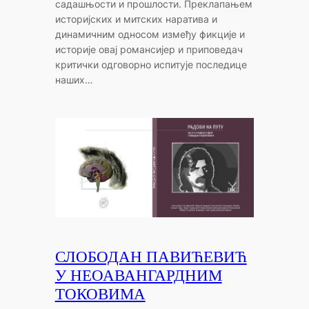
садашњости и прошлости. Преклапањем
историјских и митских наратива и
динамичним односом између фикције и
историје овај романсијер и приповедач
критички одговорно испитује последице
наших…
СЛОБОДАН ПАВИЋЕВИЋ
У НЕОАВАНГАРДНИМ
ТОКОВИМА