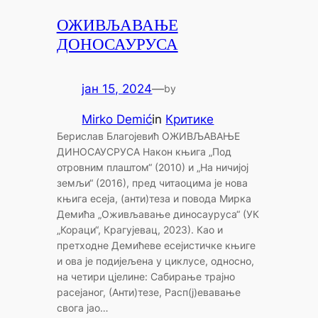
ОЖИВЉАВАЊЕ
ДОНОСАУРУСА
јан 15, 2024
—
by
Mirko Demić
in
Критике
Берислав Благојевић ОЖИВЉАВАЊЕ
ДИНОСАУСРУСА Након књига „Под
отровним плаштом“ (2010) и „На ничијој
земљи“ (2016), пред читаоцима је нова
књига есеја, (анти)теза и повода Мирка
Демића „Оживљавање диносауруса“ (УК
„Кораци“, Крагујевац, 2023). Као и
претходне Демићеве есејистичке књиге
и ова је подијељена у циклусе, односно,
на четири цјелине: Сабирање трајно
расејаног, (Анти)тезе, Расп(ј)евавање
свога јао…