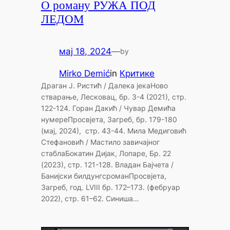
О роману РУЖА ПОД
ЛЕДОМ
мај 18, 2024
—
by
Mirko Demić
in
Критике
Драган Ј. Ристић / Далека јекаНово
стварање, Лесковац, бр. 3-4 (2021), стр.
122-124. Горан Дакић / Чувар Демића
нумереПросвјета, Загреб, бр. 179-180
(мај, 2024), стр. 43-44. Мила Медиговић
Стефановић / Мастило завичајног
стаблаБокатин Дијак, Лопаре, Бр. 22
(2023), стр. 121-128. Владан Бајчета /
Банијски билдунгсроманПросвјета,
Загреб, год. LVIII бр. 172–173. (фебруар
2022), стр. 61–62. Синиша…