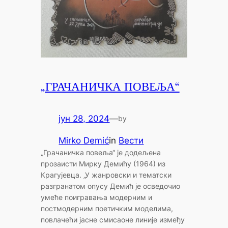
„ГРАЧАНИЧКА ПОВЕЉА“
јун 28, 2024
—
by
Mirko Demić
in
Вести
„Грачаничка повеља“ је додељена
прозаисти Мирку Демићу (1964) из
Крагујевца. „У жанровски и тематски
разгранатом опусу Демић је осведочио
умеће поигравања модерним и
постмодерним поетичким моделима,
повлачећи јасне смисаоне линије између