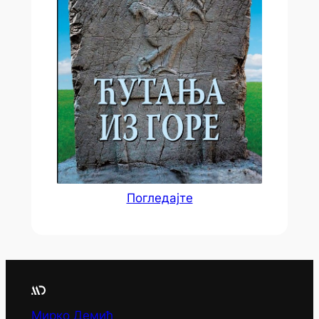
Погледајте
Мирко Демић