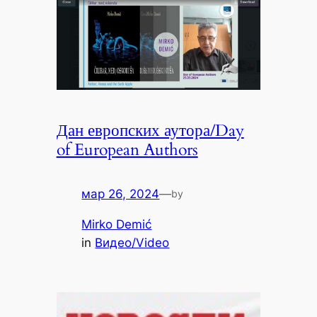
Дан европских аутора/Day
of European Authors
мар 26, 2024
—
by
Mirko Demić
in
Видео/Video