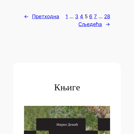
←
Претходна
1
…
3
4
5
6
7
…
28
Сљедећа
→
Књиге