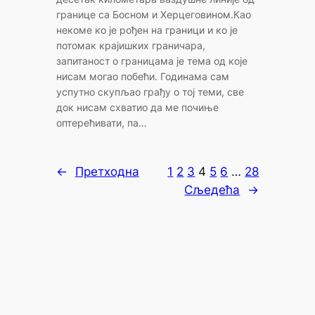
границе са Босном и Херцеговином.Као
некоме ко је рођен на граници и ко је
потомак крајишких граничара,
запитаност о границама је тема од које
нисам могао побећи. Годинама сам
успутно скупљао грађу о тој теми, све
док нисам схватио да ме почиње
оптерећивати, па…
←
Претходна
1
2
3
4
5
6
…
28
Сљедећа
→