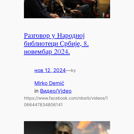
Разговор у Народној
библиотеци Србије, 8.
новембар 2024.
нов 12, 2024
—
by
Mirko Demić
in
Видео/Video
https://www.facebook.com/nbsrb/videos/1
066447834806141