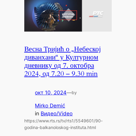
Весна Тријић о „Небеској
диванхани“ у Културном
дневнику од 7. октобра
2024, од 7.20 – 9.30 min
окт 10, 2024
—
by
Mirko Demić
in
Видео/Video
https://www.rts.rs/tv/rts1/5549601/90-
godina-balkanoloskog-instituta.html