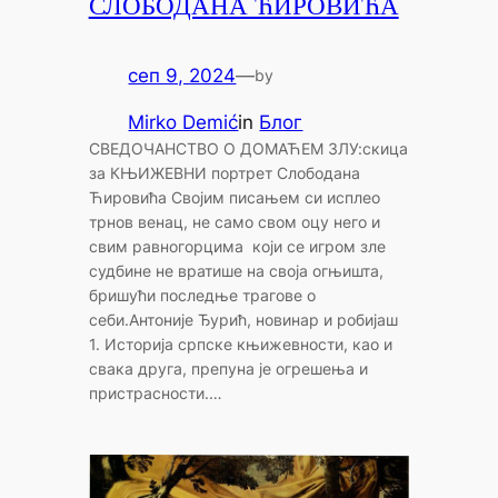
СЛОБОДАНА ЋИРОВИЋА
сеп 9, 2024
—
by
Mirko Demić
in
Блог
СВЕДОЧАНСТВО О ДОМАЋЕМ ЗЛУ:скица
за КЊИЖЕВНИ портрет Слободана
Ћировића Својим писањем си исплео
трнов венац, не само свом оцу него и
свим равногорцима који се игром зле
судбине не вратише на своја огњишта,
бришући последње трагове о
себи.Антоније Ђурић, новинар и робијаш
1. Историја српске књижевности, као и
свака друга, препуна је огрешења и
пристрасности.…