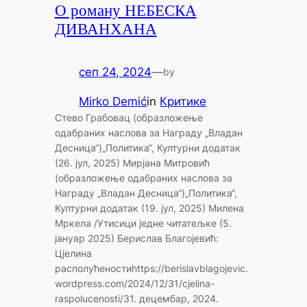
О роману НЕБЕСКА
ДИВАНХАНА
сеп 24, 2024
—
by
Mirko Demić
in
Критике
Стево Грабовац (образложење
одабраних наслова за Награду „Владан
Десница“)„Политика“, Културни додатак
(26. јул, 2025) Мирјана Митровић
(образложење одабраних наслова за
Награду „Владан Десница“)„Политика“,
Културни додатак (19. јул, 2025) Милена
Мркела /Утисици једне читатељке (5.
јануар 2025) Берислав Благојевић:
Цјелина
располућеностиhttps://berislavblagojevic.
wordpress.com/2024/12/31/cjelina-
raspolucenosti/31. децембар, 2024.