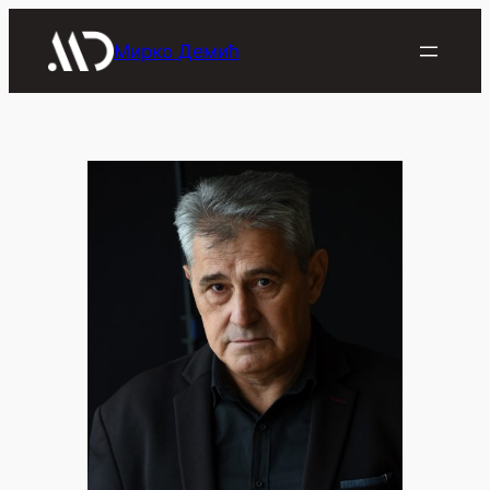
Скочи
на
Мирко Демић
садржај