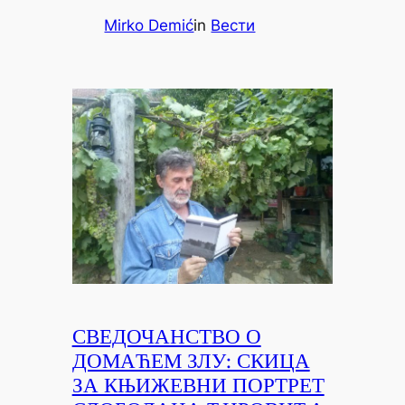
Mirko Demić
in
Вести
СВЕДОЧАНСТВО О
ДОМАЋЕМ ЗЛУ: СКИЦА
ЗА КЊИЖЕВНИ ПОРТРЕТ