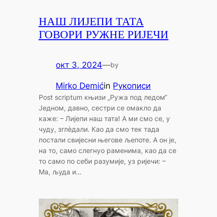
НАШ ЛИЈЕПИ ТАТА
ГОВОРИ РУЖНЕ РИЈЕЧИ
окт 3, 2024
—
by
Mirko Demić
in
Рукописи
Post scriptum књизи „Ружа под ледом“
Једном, давно, сестри се омакло да
каже: – Лијепи наш тата! А ми смо се, у
чуду, зглèдали. Као да смо тек тада
постали свијесни његове љепоте. А он је,
на то, само слегнуо раменима, као да се
то само по себи разумије, уз ријечи: –
Ма, људа и…