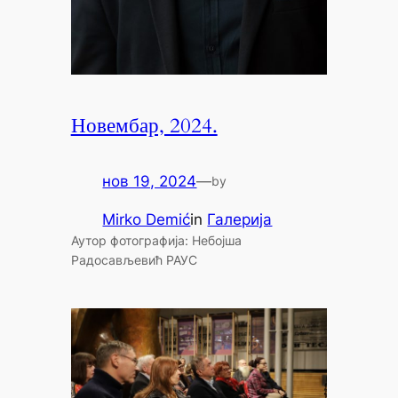
Новембар, 2024.
нов 19, 2024
—
by
Mirko Demić
in
Галерија
Аутор фотографија: Небојша
Радoсављевић РАУС