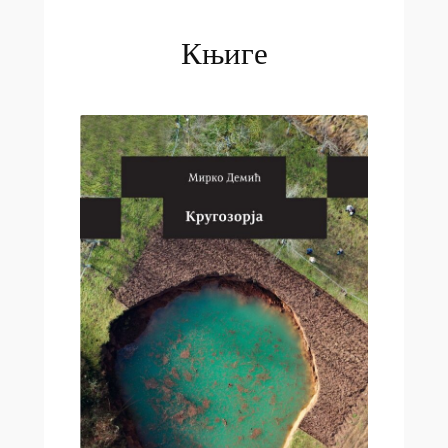
Књиге