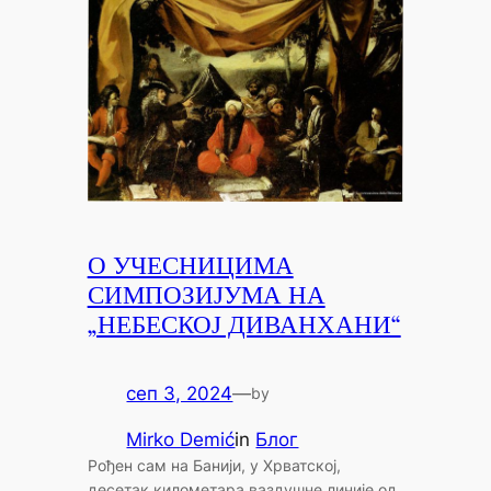
О УЧЕСНИЦИМА
СИМПОЗИЈУМА НА
„НЕБЕСКОЈ ДИВАНХАНИ“
сеп 3, 2024
—
by
Mirko Demić
in
Блог
Рођен сам на Банији, у Хрватској,
десетак километара ваздушне линије од