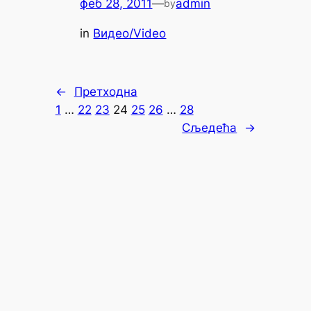
феб 28, 2011
—
admin
by
in
Видео/Video
←
Претходна
1
…
22
23
24
25
26
…
28
Сљедећа
→