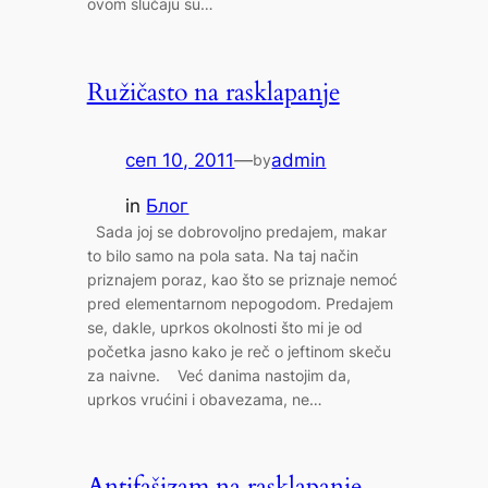
ovom slučaju su…
Ružičasto na rasklapanje
сеп 10, 2011
—
admin
by
in
Блог
Sada joj se dobrovoljno predajem, makar
to bilo samo na pola sata. Na taj način
priznajem poraz, kao što se priznaje nemoć
pred elementarnom nepogodom. Predajem
se, dakle, uprkos okolnosti što mi je od
početka jasno kako je reč o jeftinom skeču
za naivne. Već danima nastojim da,
uprkos vrućini i obavezama, ne…
Antifašizam na rasklapanje