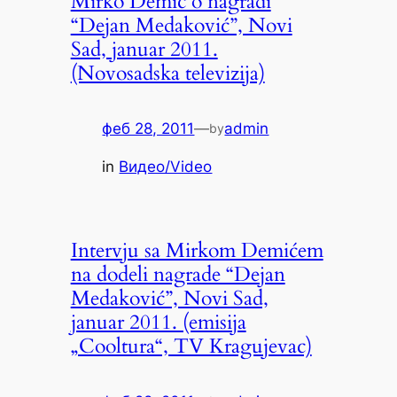
Mirko Demić o nagradi
“Dejan Medaković”, Novi
Sad, januar 2011.
(Novosadska televizija)
феб 28, 2011
—
admin
by
in
Видео/Video
Intervju sa Mirkom Demićem
na dodeli nagrade “Dejan
Medaković”, Novi Sad,
januar 2011. (emisija
„Cooltura“, TV Kragujevac)