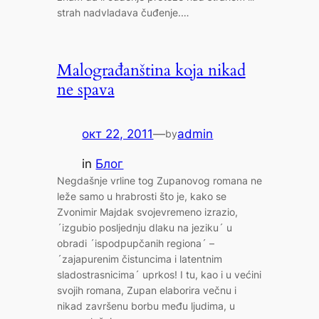
strаh nаdvlаdаvа čuđenje.…
Malograđanština koja nikad
ne spava
окт 22, 2011
—
admin
by
in
Блог
Negdašnje vrline tog Zupanovog romana ne
leže samo u hrabrosti što je, kako se
Zvonimir Majdak svojevremeno izrazio,
´izgubio posljednju dlaku na jeziku´ u
obradi ´ispodpupčanih regiona´ –
´zajapurenim čistuncima i latentnim
sladostrasnicima´ uprkos! I tu, kao i u većini
svojih romana, Zupan elaborira večnu i
nikad završenu borbu među ljudima, u