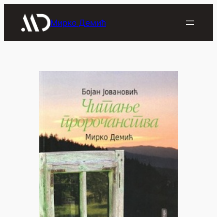
Скочи
на
Мирко Демић
садржај