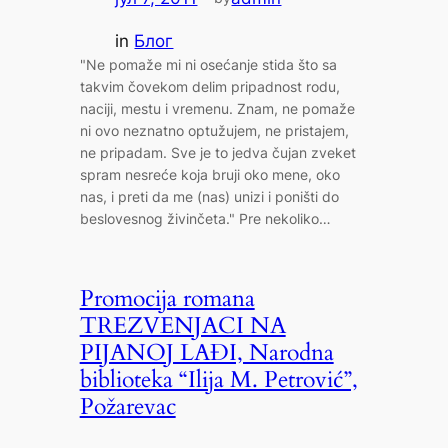
in
Блог
"Ne pomaže mi ni osećanje stida što sa
takvim čovekom delim pripadnost rodu,
naciji, mestu i vremenu. Znam, ne pomaže
ni ovo neznatno optužujem, ne pristajem,
ne pripadam. Sve je to jedva čujan zveket
spram nesreće koja bruji oko mene, oko
nas, i preti da me (nas) unizi i poništi do
beslovesnog živinčeta." Pre nekoliko…
Promocija romana
TREZVENJACI NA
PIJANOJ LAĐI, Narodna
biblioteka “Ilija M. Petrović”,
Požarevac