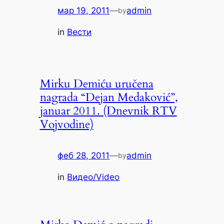
мар 19, 2011
—
admin
by
in
Вести
Mirku Demiću uručena
nagrada “Dejan Medaković”,
januar 2011. (Dnevnik RTV
Vojvodine)
феб 28, 2011
—
admin
by
in
Видео/Video