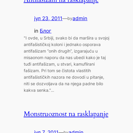
јул 23, 2011
—
admin
by
in
Блог
"I ovde, u Srbiji, svako bi da maršira u svojoj
antifašističkoj koloni i jednako osporava
antifašizam “onih drugih”, izgarajuću u
misaonom naporu da nas ubedi kako je taj
tuđi antifašizam, u stvari, kamuflirani
fašizam. Pri tom se čistota vlastitih
antifašističkih nazora ne dovodi u pitanje,
niti se dozvoljava da na njega padne bilo
kakva senka."…
Monstruoznost na rasklapanje
јул 7, 2011
—
admin
by