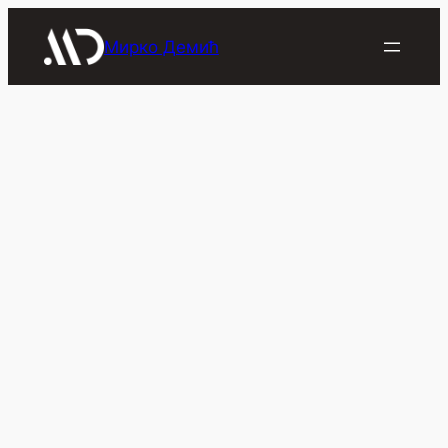
Скочи
на
Мирко Демић
садржај