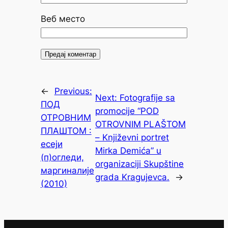
Веб место
←
Previous:
Next:
Fotografije sa
ПОД
promocije “POD
ОТРОВНИМ
OTROVNIM PLAŠTOM
ПЛАШТОМ :
– Književni portret
есеји
Mirka Demića” u
(п)огледи,
organizaciji Skupštine
маргиналије
grada Kragujevca.
→
(2010)