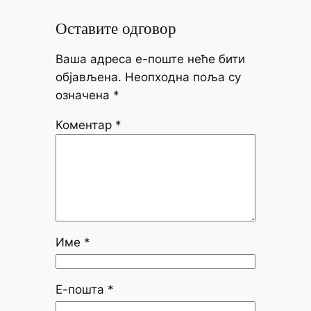
Оставите одговор
Ваша адреса е-поште неће бити
објављена.
Неопходна поља су
означена
*
Коментар
*
Име
*
Е-пошта
*