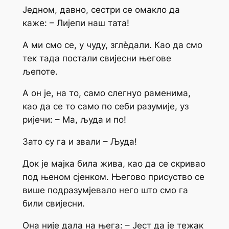
Једном, давно, сестри се омакло да
каже: – Лијепи наш тата!
А ми смо се, у чуду, зглèдали. Као да смо
тек тада постали свијесни његове
љепоте.
А он је, на то, само слегнуо раменима,
као да се то само по себи разумије, уз
ријечи: – Ма, људа и по!
Зато су га и звали – Људа!
Док је мајка била жива, као да се скривао
под њеном сјенком. Његово присуство се
више подразумјевало него што смо га
били свијесни.
Она није дала на њега: – Јест да је тежак