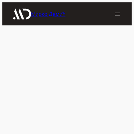
Скочи
на
Мирко Демић
садржај