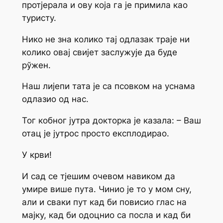
протјерала и ову која га је примила као
туристу.
Нико не зна колико тај одлазак траје ни
колико овај свијет заслужује да буде
рўжен.
Наш лијепи тата је са псовком на уснама
одлазио од нас.
Тог кобног јутра докторка је казала: – Ваш
отац је јутрос просто експлодирао.
У крви!
И сад се тјешим очевом навиком да
умире више пута. Чинио је то у мом сну,
али и сваки пут кад би повисио глас на
мајку, кад би одоцнио са посла и кад би