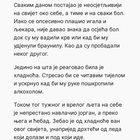
Сваким даном постајао је неосјетљивији
на свијет око себе, а тиме и на сваки бол.
Иако се опсесивно плашио игала и
љекара, није давао знака да осјећа бол
док су му вадили крв или кад би му
удјенули браунилу. Као да су пробадали
неког другог.
Једино на шта је реаговао била је
хладноћа. Стресао би се читавим тијелом
и ускрнуо кад би му руке пошкропили
алкохолом.
Током тог тужног и врелог љета на себе
је непрестано навлачио јорган, а преко
њега и ћебад. Зебао је од хладноће ван
овог свијета, унапријед дрхтећи од леда
који долази и под који иде.