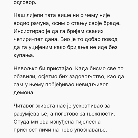
одговор.
Наш лијепи тата више ни о чему није
водио рачуна, осим о стању своје браде.
Инсистирао је да га бријем сваких
четири-пет дана. Био је то добар повод
да га уцијеним како бријање не иде без
купања.
Невољко би пристајао. Када бисмо све то
обавили, осјетио бих задовољство, као да
сам у њему побјеђивао невидљивог
демона.
Читавог живота нас је ускраћивао за
разумјевање, а поготово за њежности.
Отуда ми ова изнуђена тијелесна
присност личи на ново упознавање.