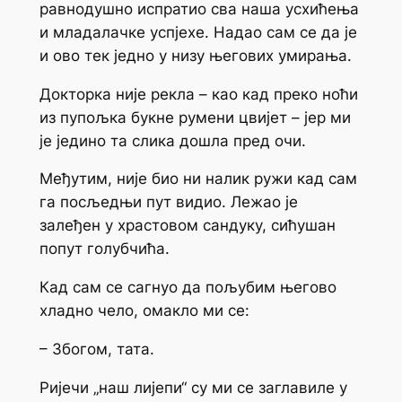
равнодушно испратио сва наша усхићења
и младалачке успјехе. Надао сам се да је
и ово тек једно у низу његових умирања.
Докторка није рекла –
као кад преко ноћи
из пупољка букне румени цвијет
– јер ми
је једино та слика дошла пред очи.
Међутим, није био ни налик ружи кад сам
га посљедњи пут видио. Лежао је
залеђен у храстовом сандуку, сићушан
попут голубчића.
Кад сам се сагнуо да пољубим његово
хладно чело, омакло ми се:
– Збогом, тата.
Ријечи „наш лијепи“ су ми се заглавиле у