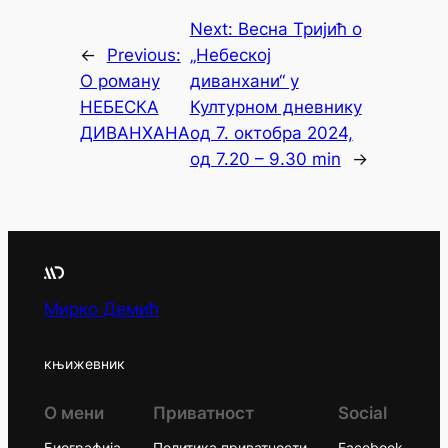
Next:
Весна Тријић о
←
Previous:
„Небеској
О роману
диванхани“ у
НЕБЕСКА
Културном дневнику
ДИВАНХАНА
од 7. октобра 2024,
од 7.20 – 9.30 min
→
Мирко Демић
књижевник
О мени
Приватност
Social
Биографија
Политика приватности
Facebook