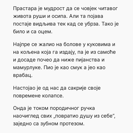
Прастара је мудрост да се човјек читавог
живота руши и осипа. Али та појава
постаје видљива тек кад се убрза. Тако је
било и са оцем.
Најпре се жалио на болове у куковима и
на кољена која га издају, па је из самоће
и досаде почео да ниже пијанства и
мамурлуке. Пио је као смук а јео као
врабац.
Настојао је од нас да сакрије своје
повремeне колапсе.
Онда је током породичног ручка
наочиглед свих „повратио душу из себе“,
заједно са зубном протезом.