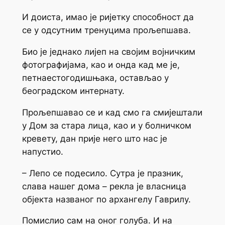
И доиста, имао је ријетку способност да
се у одсутним тренуцима прољепшава.
Био је једнако лијеп на својим војничким
фотографијама, као и онда кад ме је,
петнаестогодишњака, остављао у
београдском интернату.
Прољепшавао се и кад смо га смијештали
у Дом за стара лица, као и у болничком
кревету, дан прије него што нас је
напустио.
– Лепо се подесило. Сутра је празник,
слава нашег дома – рекла је власница
објекта названог по архангелу Гаврилу.
Помислио сам на оног голуба. И на