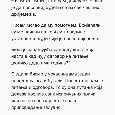
– Е, Боже, Боже, шта сам дочекао?! – знао
је да прослови, будећи се из све чешћих
дријемежа.
Нисам могао да му помогнем. Вријеђали
су ме начини на који су то радиле
установе и људи чији је посао лијечење.
Била је запањујућа равнодушност која
настаје кад чују одговор на питање
„колико деда има година?“.
Сједили бисмо у чекаоницама један
поред другога и ћутали. Понестало нам је
питања и одговора. То су она ћутања која
долазе послије свих испричаних прича
или након спознаје да је свако
приповједање залудно.