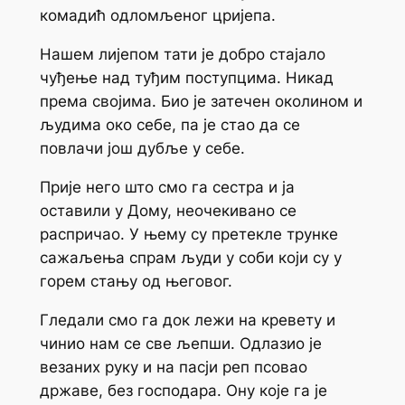
комадић одломљеног цријепа.
Нашем лијепом тати је добро стајало
чуђење над туђим поступцима. Никад
према својима. Био је затечен околином и
људима око себе, па је стао да се
повлачи још дубље у себе.
Прије него што смо га сестра и ја
оставили у Дому, неочекивано се
распричао. У њему су претекле трунке
сажаљења спрам људи у соби који су у
горем стању од његовог.
Гледали смо га док лежи на кревету и
чинио нам се све љепши. Одлазио је
везаних руку и на пасји реп псовао
државе, без господара. Ону које га је