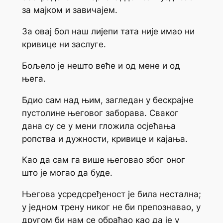
за мајком и завичајем.
За овај бол наш лијепи тата није имао ни
кривице ни заслуге.
Бољело је нешто веће и од мене и од
њега.
Бдио сам над њим, загледан у бескрајне
пустолине његовог заборава. Сваког
дана су се у мени гложила осјећања
ропства и дужности, кривице и кајања.
Као да сам га више његовао због оног
што је могао да буде.
Његова усредсређеност је била нестална;
у једном трену никог не би препознавао, у
другом би нам се обраћао као да је у