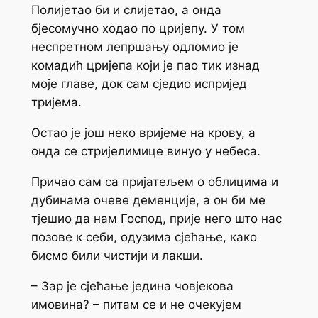
Полијетао би и слијетао, а онда
бјесомучно ходао по цријепу. У том
неспретном лепршању одломио је
комадић цријепа који је пао тик изнад
моје главе, док сам сједио испријед
тријема.
Остао је још неко вријеме на крову, а
онда се стријелимице винуо у небеса.
Причао сам са пријатељем о облицима и
дубинама очеве деменције, а он би ме
тјешио да нам Господ, прије него што нас
позове к себи, одузима сјећање, како
бисмо били чистији и лакши.
– Зар је сјећање једина човјекова
имовина? – питам се и не очекујем