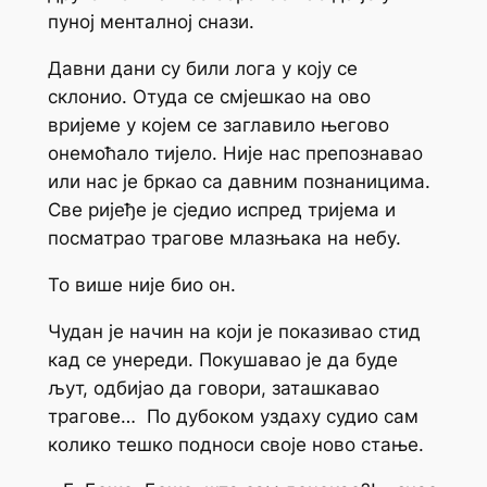
пуној менталној снази.
Давни дани су били лога у коју се
склонио. Отуда се смјешкао на ово
вријеме у којем се заглавило његово
онемоћало тијело. Није нас препознавао
или нас је бркао са давним познаницима.
Све ријеђе је сједио испред тријема и
посматрао трагове млазњака на небу.
То више није био он.
Чудан је начин на који је показивао стид
кад се унереди. Покушавао је да буде
љут, одбијао да говори, заташкавао
трагове… По дубоком уздаху судио сам
колико тешко подноси своје ново стање.