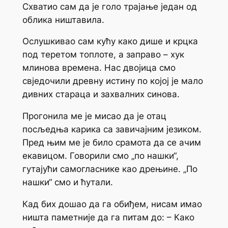
Схватио сам да је голо трајање један од
облика ништавила.
Ослушкивао сам кућу како дише и крцка
под теретом топлоте, а заправо – хук
млинова времена. Нас двојица смо
свједочили древну истину по којој је мало
дивних стараца и захвалних синова.
Прогонила ме је мисао да је отац
посљедња карика са завичајним језиком.
Пред њим ме је било срамота да се ачим
екавицом. Говорили смо „по нашки“,
гутајући самогласнике као дрењине. „По
нашки“ смо и ћутали.
Кад бих дошао да га обиђем, нисам имао
ништа паметније да га питам до: – Како