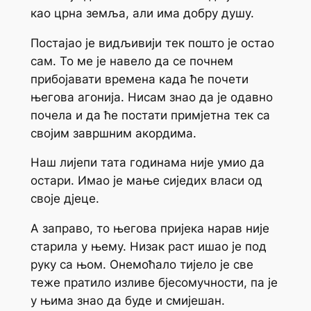
као црна земља, али има добру душу.
Постајао је видљивији тек пошто је остао
сам. То ме је навело да се почнем
прибојавати времена када ће почети
његова агонија. Нисам знао да је одавно
почела и да ће постати примјетна тек са
својим завршним акордима.
Наш лијепи тата годинама није умио да
остари. Имао је мање сиједих власи од
своје дјеце.
А заправо, то његова пријека нарав није
старила у њему. Низак раст ишао је под
руку са њом. Онемоћало тијело је све
теже пратило изливе бјесомучности, па је
у њима знао да буде и смијешан.