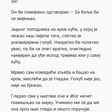
си?
Он би помирено одговорио: – За боље би
се мијењао.
Једног поподнева на кров куће, у којој је
лежао наш лијепи тата, слетио је
унезвијерени голуб. Накратко би полетио
увис, па би се опет вратио, очигледно
намјерен да уђе испод тријема или у саму
кућу.
Мрвио сам комадиће хљеба и бацао на
кров, мислећи да је гладан. Голуб није јео,
није ни бјежао.
Гледао сам у његове очи и због нечег
помишљао на мајку. Учинило ми се да ме
она кроз њих гледа и нешто поручује.