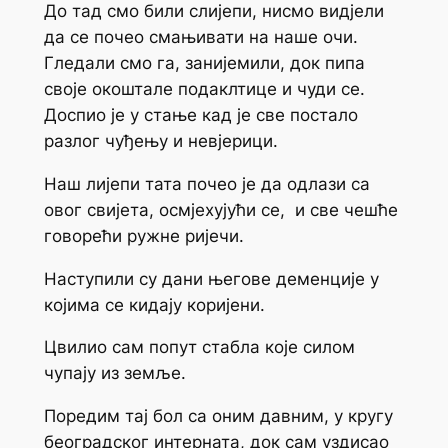
До тад смо били слијепи, нисмо видјели
да се почео смањивати на наше очи.
Гледали смо га, занијемили, док пипа
своје окоштале подаклтице и чуди се.
Доспио је у стање кад је све постало
разлог чуђењу и невјерици.
Наш лијепи тата почео је да одлази са
овог свијета, осмјехујући се, и све чешће
говорећи ружне ријечи.
Наступили су дани његове деменције у
којима се кидају коријени.
Цвилио сам попут стабла које силом
чупају из земље.
Поредим тај бол са оним давним, у кругу
београдског интерната, док сам уздисао