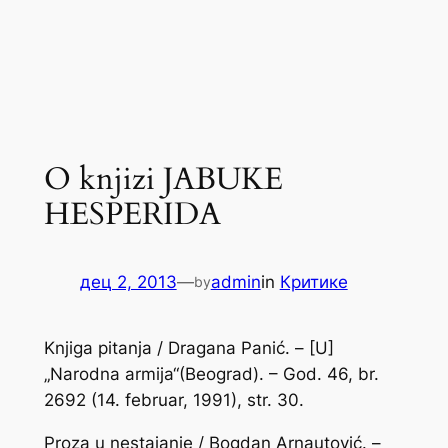
O knjizi JABUKE
HESPERIDA
дец 2, 2013
—
admin
in
Критике
by
Knjiga pitanja / Dragana Panić. – [U]
„Narodna armija“(Beograd). – God. 46, br.
2692 (14. februar, 1991), str. 30.
Proza u nestajanje / Bogdan Arnautović. –