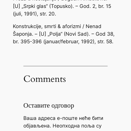
[U] „Srpki glas“ (Topusko). – God. 2, br. 15
(juli, 1991), str. 20.
Konstrukcije, smrti & aforizmi / Nenad
Šaponja. – [U] „Polja“ (Novi Sad). – God 38,
br. 395-396 (januar/februar, 1992), str. 58.
Comments
Оставите одговор
Ваша адреса е-поште неће бити
објављена.
Неопходна поља су