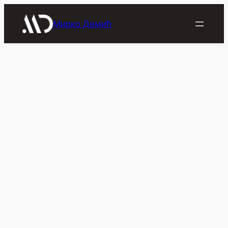
Скочи
на
Мирко Демић
садржај