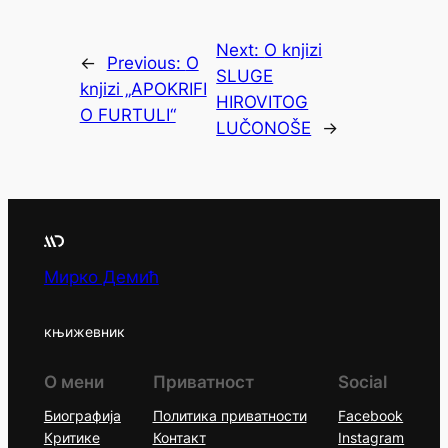
Next:
O knjizi
←
Previous:
O
SLUGE
knjizi „APOKRIFI
HIROVITOG
O FURTULI“
LUČONOŠE
→
Мирко Демић
књижевник
О мени
Приватност
Social
Биографија
Политика приватности
Facebook
Критике
Контакт
Instagram