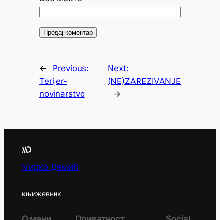
←
Previous:
Next:
Terijer-
(NE)ZAREZIVANJE
novinarstvo
→
Мирко Демић
књижевник
О мени
Приватност
Social