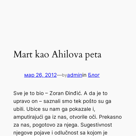
Mart kao Ahilova peta
мар 26, 2012
—
admin
in
Блог
by
Sve je to bio – Zoran Đinđić. A da je to
upravo on – saznali smo tek pošto su ga
ubili. Ubice su nam ga pokazale i,
amputirajući ga iz nas, otvorile oči. Prekasno
za nas, pogotovo za njega. Sugestivnost
njegove pojave i odlučnost sa kojom je