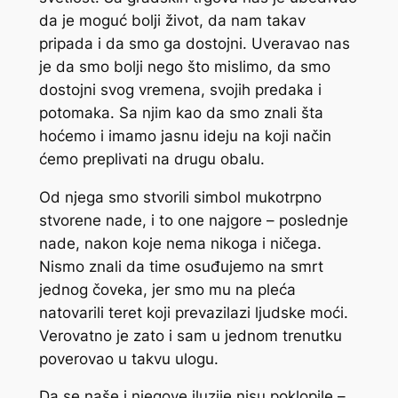
da je moguć bolji život, da nam takav
pripada i da smo ga dostojni. Uveravao nas
je da smo bolji nego što mislimo, da smo
dostojni svog vremena, svojih predaka i
potomaka. Sa njim kao da smo znali šta
hoćemo i imamo jasnu ideju na koji način
ćemo preplivati na drugu obalu.
Od njega smo stvorili simbol mukotrpno
stvorene nade, i to one najgore – poslednje
nade, nakon koje nema nikoga i ničega.
Nismo znali da time osuđujemo na smrt
jednog čoveka, jer smo mu na pleća
natovarili teret koji prevazilazi ljudske moći.
Verovatno je zato i sam u jednom trenutku
poverovao u takvu ulogu.
Da se naše i njegove iluzije nisu poklopile –