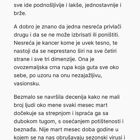
sve ide podnošljivije i lakše, jednostavnije i
brže.
A dobro je znano da jedna nesreća privlači
drugu i da se ne može izbrisati ili poništiti.
Nesreća je kancer kome je uvek tesno, te
nastoji da se neprestano širi na sve četiri
strane i sve tri dimenzije. Ona je
ovozemaljska crna rupa koja guta sve oko
sebe, po uzoru na onu nezajažljivu,
vasionsku.
Bezmalo se navršila decenija kako ne mali
broj ljudi oko mene svaki mesec mart
dočekuje sa strepnjom i ispraća ga sa
dubokom tugom, s osećanjem potištenosti i
beznađa. Nije mart mesec doba godine u
kojem se na nas obrušavaju sezonski virusi i