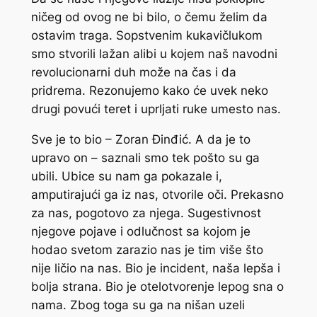
ničeg od ovog ne bi bilo, o čemu želim da
ostavim traga. Sopstvenim kukavičlukom
smo stvorili lažan alibi u kojem naš navodni
revolucionarni duh može na čas i da
pridrema. Rezonujemo kako će uvek neko
drugi povući teret i uprljati ruke umesto nas.
Sve je to bio – Zoran Đinđić. A da je to
upravo on – saznali smo tek pošto su ga
ubili. Ubice su nam ga pokazale i,
amputirajući ga iz nas, otvorile oči. Prekasno
za nas, pogotovo za njega. Sugestivnost
njegove pojave i odlučnost sa kojom je
hodao svetom zarazio nas je tim više što
nije ličio na nas. Bio je incident, naša lepša i
bolja strana. Bio je otelotvorenje lepog sna o
nama. Zbog toga su ga na nišan uzeli