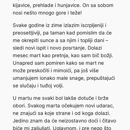
kijavice, prehlade i hunjavice. On sa sobom
nosi nešto mnogo gore i teže!
Svake godine iz zime izlazim iscrpljeniji i
preosetljiviji, pa taman kad pomislim da će
me okrepiti sunce a sa njim i topliji dani –
sledi novi ispit i novo posrtanje. Dolazi
mesec mart kao pretnja, kao sam bič božji.
Unapred sam pomiren kako se mart ne
može preskočiti i mimoići, pa još više
umanjujem ionako male snage, prepuštajući
se slučaju i tuđoj volji.
U martu me svaki bol lakše dotuče i brže
obori. Svakog marta očekujem novi udarac,
ne znajući sa koje strane i od koga dolazi.
Jedino znam da će neizostavno doći i čitavo
biće mi zaljuljati. Uglavnom, i pre nego što