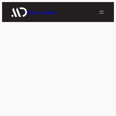
Скочи
на
Мирко Демић
садржај