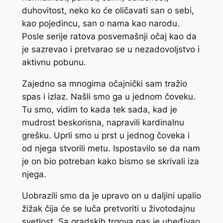
duhovitost, neko ko će oličavati san o sebi,
kao pojedincu, san o nama kao narodu.
Posle serije ratova posvemašnji očaj kao da
je sazrevao i pretvarao se u nezadovoljstvo i
aktivnu pobunu.
Zajedno sa mnogima očajnički sam tražio
spas i izlaz. Našli smo ga u jednom čoveku.
Tu smo, vidim to kada tek sada, kad je
mudrost beskorisna, napravili kardinalnu
grešku. Uprli smo u prst u jednog čoveka i
od njega stvorili metu. Ispostavilo se da nam
je on bio potreban kako bismo se skrivali iza
njega.
Uobrazili smo da je upravo on u daljini upalio
žižak čija će se luča pretvoriti u životodajnu
svetlost. Sa gradskih trgova nas je ubeđivao