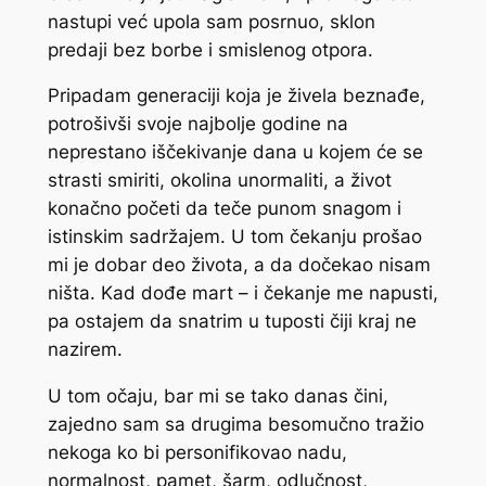
nastupi već upola sam posrnuo, sklon
predaji bez borbe i smislenog otpora.
Pripadam generaciji koja je živela beznađe,
potrošivši svoje najbolje godine na
neprestano iščekivanje dana u kojem će se
strasti smiriti, okolina unormaliti, a život
konačno početi da teče punom snagom i
istinskim sadržajem. U tom čekanju prošao
mi je dobar deo života, a da dočekao nisam
ništa. Kad dođe mart – i čekanje me napusti,
pa ostajem da snatrim u tuposti čiji kraj ne
nazirem.
U tom očaju, bar mi se tako danas čini,
zajedno sam sa drugima besomučno tražio
nekoga ko bi personifikovao nadu,
normalnost, pamet, šarm, odlučnost,