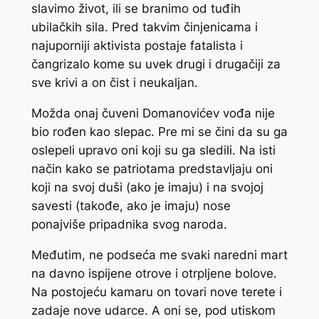
slavimo život, ili se branimo od tuđih
ubilačkih sila. Pred takvim činjenicama i
najuporniji aktivista postaje fatalista i
čangrizalo kome su uvek drugi i drugačiji za
sve krivi a on čist i neukaljan.
Možda onaj čuveni Domanovićev vođa nije
bio rođen kao slepac. Pre mi se čini da su ga
oslepeli upravo oni koji su ga sledili. Na isti
način kako se patriotama predstavljaju oni
koji na svoj duši (ako je imaju) i na svojoj
savesti (takođe, ako je imaju) nose
ponajviše pripadnika svog naroda.
Međutim, ne podseća me svaki naredni mart
na davno ispijene otrove i otrpljene bolove.
Na postojeću kamaru on tovari nove terete i
zadaje nove udarce. A oni se, pod utiskom