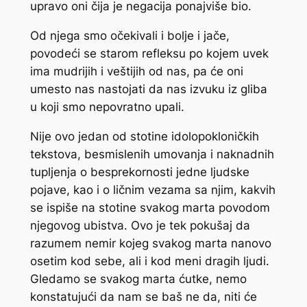
upravo oni čija je negacija ponajviše bio.
Od njega smo očekivali i bolje i jače,
povodeći se starom refleksu po kojem uvek
ima mudrijih i veštijih od nas, pa će oni
umesto nas nastojati da nas izvuku iz gliba
u koji smo nepovratno upali.
Nije ovo jedan od stotine idolopokloničkih
tekstova, besmislenih umovanja i naknadnih
tupljenja o besprekornosti jedne ljudske
pojave, kao i o ličnim vezama sa njim, kakvih
se ispiše na stotine svakog marta povodom
njegovog ubistva. Ovo je tek pokušaj da
razumem nemir kojeg svakog marta nanovo
osetim kod sebe, ali i kod meni dragih ljudi.
Gledamo se svakog marta ćutke, nemo
konstatujući da nam se baš ne da, niti će