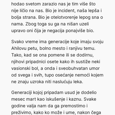
hodao svetom zarazio nas je tim više što
nije ličio na nas. Bio je incident, naša lepša i
bolja strana. Bio je otelotvorenje lepog sna o
nama. Zbog toga su ga na nišan uzeli
upravo oni čija je negacija ponajviše bio.
Svako vreme ima generacije koje imaju svoju
Ahilovu petu, bolno mesto i ranjivu temu.
Tako, kad se ona pomene ili se dodirnu,
njihovi pripadnici osete kako ih sustiže neki
vasionski bol, a onda i sveobuhvatan umor
od svega i svih, tupo osećanje nemoći kojem
ne znaju uzroka niti naslućuju leka.
Generaciji kojoj pripadam usud je dodelio
mesec mart kao iskušenje i kaznu. Svake
godine valja nam da ga premostimo i
preživimo, kako ko može i ume, nakon čega