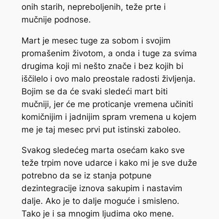
onih starih, nepreboljenih, teže prte i
mučnije podnose.
Mart je mesec tuge za sobom i svojim
promašenim životom, a onda i tuge za svima
drugima koji mi nešto znače i bez kojih bi
iščilelo i ovo malo preostale radosti življenja.
Bojim se da će svaki sledeći mart biti
mučniji, jer će me proticanje vremena učiniti
komičnijim i jadnijim spram vremena u kojem
me je taj mesec prvi put istinski zaboleo.
Svakog sledećeg marta osećam kako sve
teže trpim nove udarce i kako mi je sve duže
potrebno da se iz stanja potpune
dezintegracije iznova sakupim i nastavim
dalje. Ako je to dalje moguće i smisleno.
Tako je i sa mnogim ljudima oko mene.