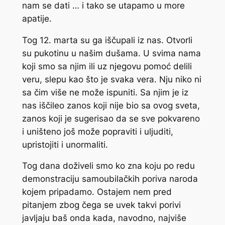
nam se dati … i tako se utapamo u more
apatije.
Tog 12. marta su ga iščupali iz nas. Otvorli
su pukotinu u našim dušama. U svima nama
koji smo sa njim ili uz njegovu pomoć delili
veru, slepu kao što je svaka vera. Nju niko ni
sa čim više ne može ispuniti. Sa njim je iz
nas iščileo zanos koji nije bio sa ovog sveta,
zanos koji je sugerisao da se sve pokvareno
i uništeno još može popraviti i uljuditi,
upristojiti i unormaliti.
Tog dana doživeli smo ko zna koju po redu
demonstraciju samoubilačkih poriva naroda
kojem pripadamo. Ostajem nem pred
pitanjem zbog čega se uvek takvi porivi
javljaju baš onda kada, navodno, najviše