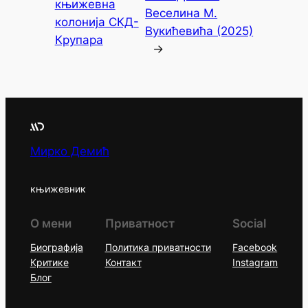
књижевна
Веселина М.
колонија СКД-
Вукићевића (2025)
Крупара
→
Мирко Демић
књижевник
О мени
Приватност
Social
Биографија
Политика приватности
Facebook
Критике
Контакт
Instagram
Блог