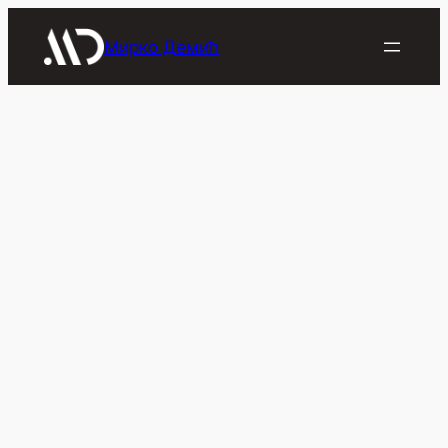
Скочи
на
Мирко Демић
садржај