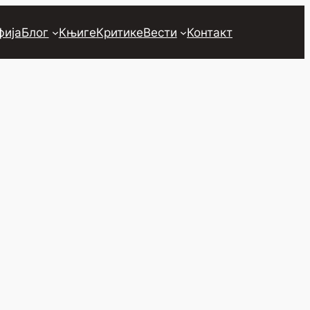
фија
Блог
Књиге
Критике
Вести
Контакт