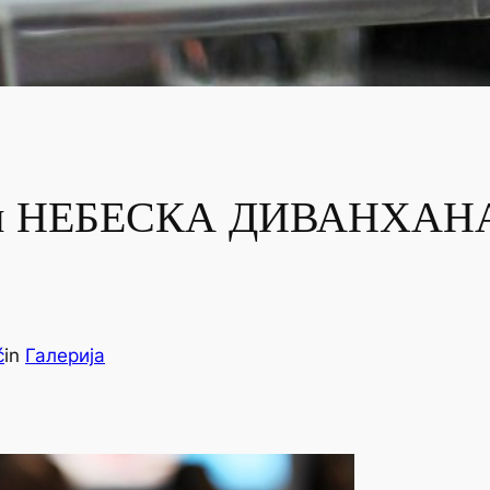
н НЕБЕСКА ДИВАНХАНА, 
ć
in
Галерија