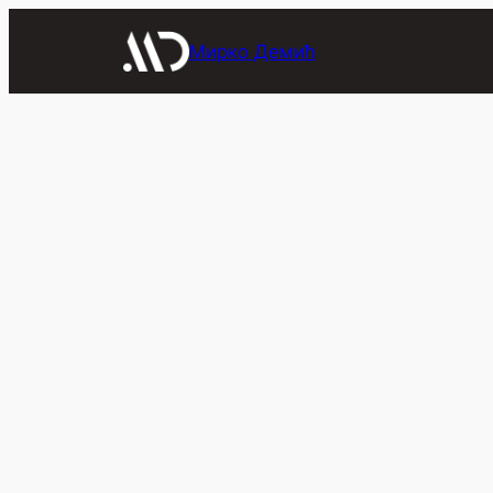
Скочи
на
Мирко Демић
садржај