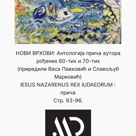
НОВИ ВРХОВИ: Антологија прича аутора
рођених 60-тих и 70-тих
(приредили Васа Павковић и Славољуб
Марковић)
IESUS NAZARENUS REX IUDAEORUM :
прича
Стр. 93-96.