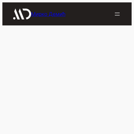
Скочи
на
Мирко Демић
садржај