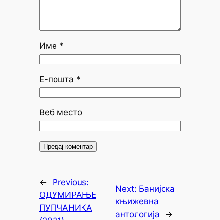
Име
*
Е-пошта
*
Веб место
←
Previous:
Next:
Банијска
ОДУМИРАЊЕ
књижевна
ПУПЧАНИКА
антологија
→