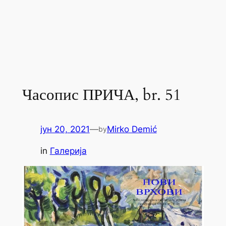
Часопис ПРИЧА, br. 51
јун 20, 2021
—
Mirko Demić
by
in
Галерија