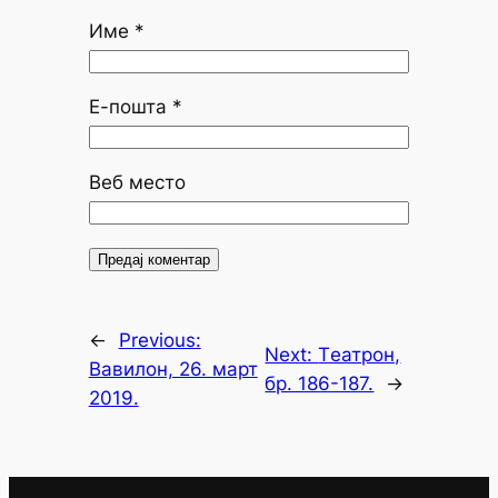
Име
*
Е-пошта
*
Веб место
←
Previous:
Next:
Tеатрон,
Вавилон, 26. март
бр. 186-187.
→
2019.