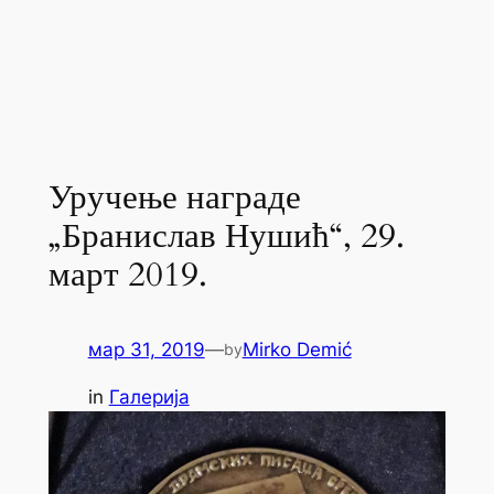
Уручење награде
„Бранислав Нушић“, 29.
март 2019.
мар 31, 2019
—
Mirko Demić
by
in
Галерија