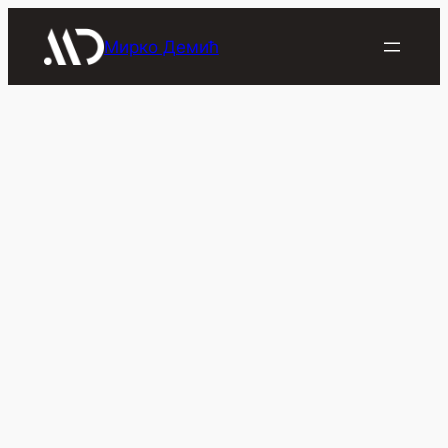
Скочи
на
Мирко Демић
садржај