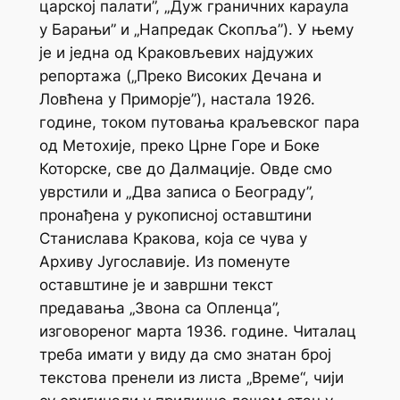
царској палати”, „Дуж граничних караула
у Барањи” и „Напредак Скопља”). У њему
је и једна од Краковљевих најдужих
репортажа („Преко Високих Дечана и
Ловћена у Приморје”), настала 1926.
године, током путовања краљевског пара
од Метохије, преко Црне Горе и Боке
Которске, све до Далмације. Овде смо
уврстили и „Два записа o Београду”,
пронађена у рукописној оставштини
Станислава Кракова, која се чува у
Архиву Југославије. Из поменуте
оставштине је и завршни текст
предавања „Звона са Опленца”,
изговореног марта 1936. године. Читалац
треба имати у виду да смо знатан број
текстова пренели из листа „Време“, чији