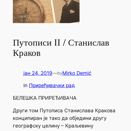
Путописи II / Станислав
Краков
јан 24, 2019
—
Mirko Demić
by
in
Приређивачки рад
БЕЛЕШКА ПРИРЕЂИВАЧА
Други том Путописа Станислава Кракова
конципиран је тако да обједини другу
географску целину – Краљевину