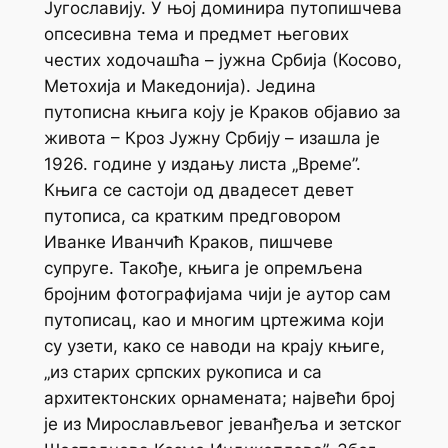
Југославију. У њој доминира путопишчева
опсесивна тема и предмет његових
честих ходочашћа – јужна Србија (Косово,
Метохија и Македонија). Једина
путописна књига коју је Краков објавио за
живота – Кроз Јужну Србију – изашла je
1926. године у издању листа „Време”.
Књига се састоји од двадесет девет
путописа, са кратким предговором
Иванке Иванчић Краков, пишчеве
супруге. Такође, књига је опремљена
бројним фотографијама чији је аутор сам
путописац, као и многим цртежима који
су узети, како се наводи на крају књиге,
„из старих српских рукописа и са
архитектонских орнамената; највећи број
је из Мирослављевог јеванђеља и зетског