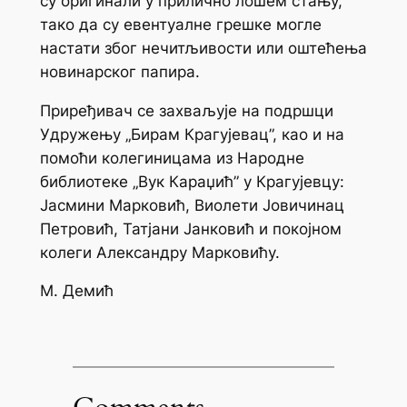
су оригинали у прилично лошем стању,
тако да су евентуалне грешке могле
настати због нечитљивости или оштећења
новинарског папира.
Приређивач се захваљује на подршци
Удружењу „Бирам Крагујевац”, као и на
помоћи колегиницама из Народне
библиотеке „Вук Караџић” у Крагујевцу:
Јасмини Марковић, Виолети Јовичинац
Петровић, Татјани Јанковић и покојном
колеги Александру Марковићу.
М. Демић