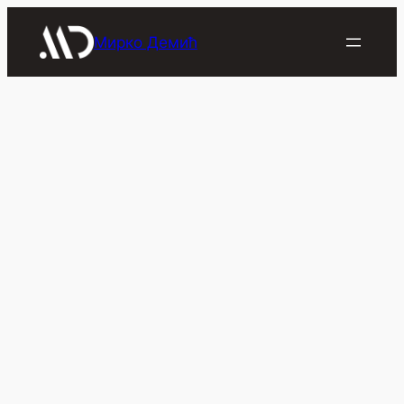
Скочи
на
Мирко Демић
садржај