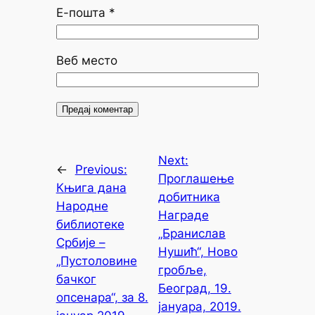
Е-пошта
*
Веб место
Next:
←
Previous:
Проглашење
Књига дана
добитника
Народне
Награде
библиотеке
„Бранислав
Србије –
Нушић“, Ново
„Пустоловине
гробље,
бачког
Београд, 19.
опсенара“, за 8.
јануара, 2019.