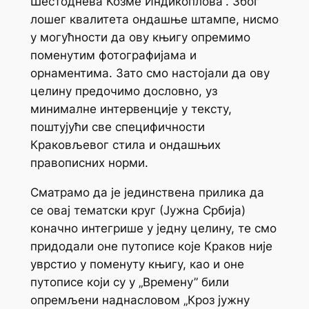
Шестоднева Козме Индикоплова”. Због
лошег квалитета ондашње штампе, нисмо
у могућности да ову књигу опремимо
поменутим фотографијама и
орнаментима. Зато смо настојали да ову
целину предочимо дословно, уз
минималне интервенције у тексту,
поштујући све специфичности
Краковљевог стила и ондашњих
правописних норми.
Сматрамо да је јединствена прилика да
се овај тематски круг (Јужна Србија)
коначно интегрише у једну целину, те смо
придодали оне путописе које Краков није
уврстио у поменуту књигу, као и оне
путописе који су у „Времену” били
опремљени наднасловом „Кроз јужну