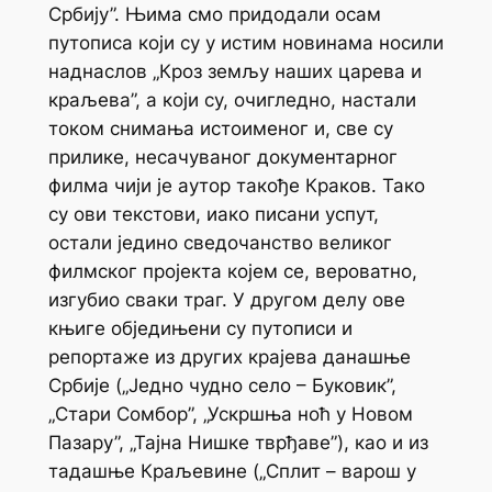
Србију”. Њима смо придодали осам
путописа који су у истим новинама носили
наднаслов „Кроз земљу наших царева и
краљева”, а који су, очигледно, настали
током снимања истоименог и, све су
прилике, несачуваног документарног
филма чији је аутор такође Краков. Тако
су ови текстови, иако писани успут,
остали једино сведочанство великог
филмског пројекта којем се, вероватно,
изгубио сваки траг. У другом делу ове
књиге обједињени су путописи и
репортаже из других крајева данашње
Србије („Једно чудно село – Буковик”,
„Стари Сомбор”, „Ускршња ноћ у Новом
Пазару”, „Тајна Нишке тврђаве”), као и из
тадашње Краљевине („Сплит – варош у