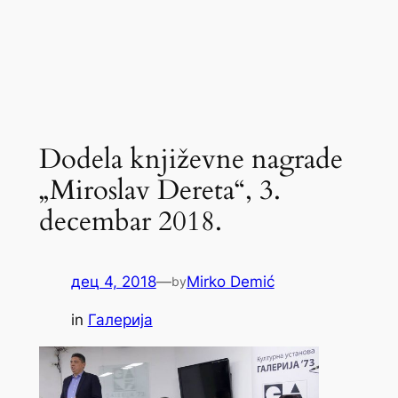
Dodela književne nagrade
„Miroslav Dereta“, 3.
decembar 2018.
дец 4, 2018
—
Mirko Demić
by
in
Галерија