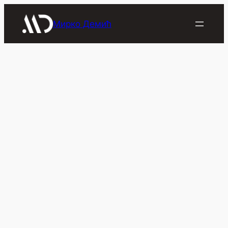
Скочи
на
Мирко Демић
садржај