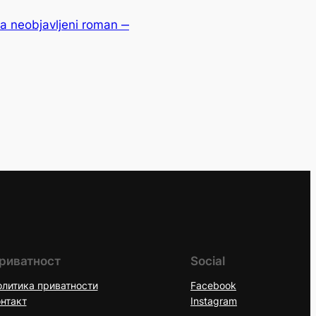
za neobjavljeni roman ‒
риватност
Social
литика приватности
Facebook
нтакт
Instagram