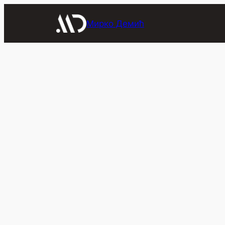
Скочи
на
Мирко Демић
садржај