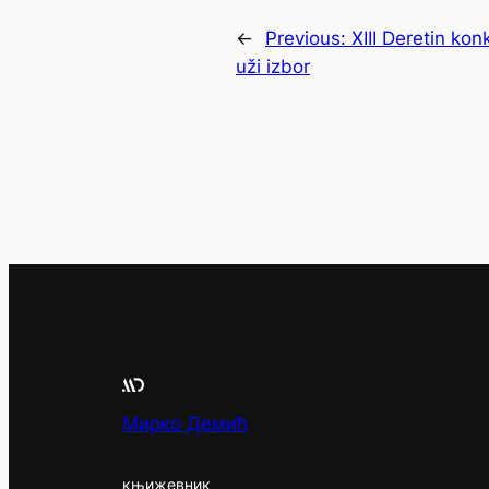
←
Previous:
XIII Deretin ko
uži izbor
Мирко Демић
књижевник