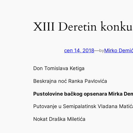
XIII Deretin konkur
сеп 14, 2018
—
Mirko Demi
by
Don
Tomislava Ketiga
Beskrajna noć
Ranka Pavlovića
P
usto
lo
vine bačkog opsenara
Mirka De
Putovanje u Semipalatinsk
Vladana Matić
Nokat
Draška Miletića