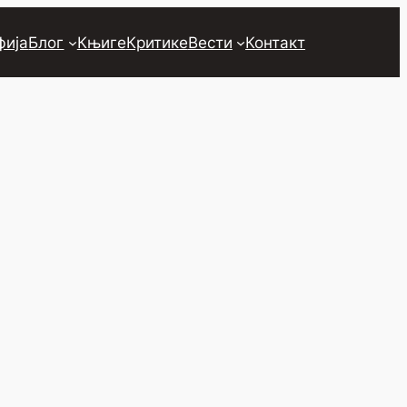
фија
Блог
Књиге
Критике
Вести
Контакт