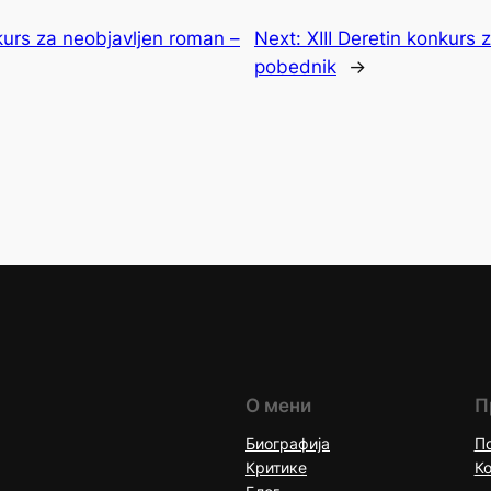
nkurs za neobjavljen roman –
Next:
XIII Deretin konkurs 
pobednik
→
О мени
П
Биографија
По
Критике
Ко