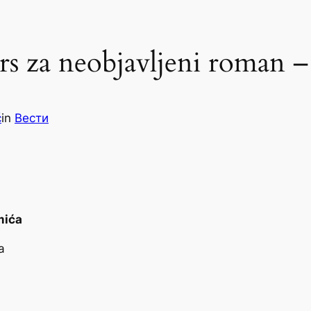
s za neobjavljeni roman – 
ć
in
Вести
mića
a