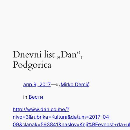
Dnevni list „Dan“,
Podgorica
апр 9, 2017
—
Mirko Demić
by
in
Вести
http://www.dan.co.me/?
nivo=3&rubrika=Kultura&datum=2017-04-
09&clanak=593841&naslov=Knji%BEevnost+da+uk