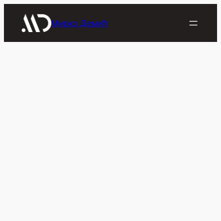
Скочи
на
Мирко Демић
садржај