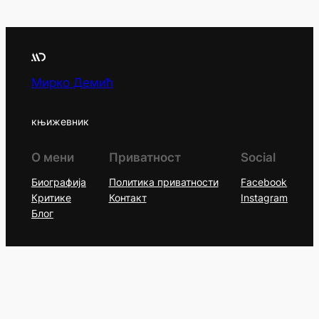
Мирко Демић
књижевник
О мени
Приватност
Social
Биографија
Политика приватности
Facebook
Критике
Контакт
Instagram
Блог