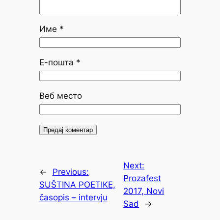
Име
*
Е-пошта
*
Веб место
Next:
←
Previous:
Prozafest
SUŠTINA POETIKE,
2017, Novi
časopis – intervju
Sad
→