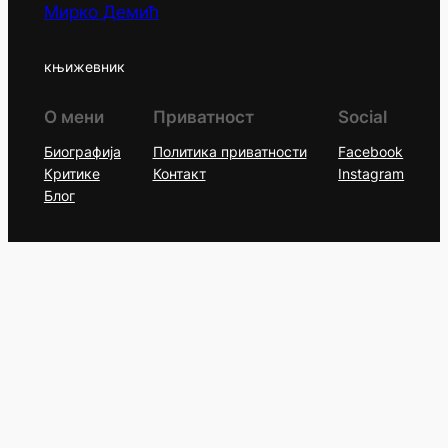
Мирко Демић
књижевник
О мени
Приватност
Social
Биографија
Политика приватности
Facebook
Критике
Контакт
Instagram
Блог