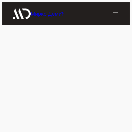
Скочи
на
Мирко Демић
садржај