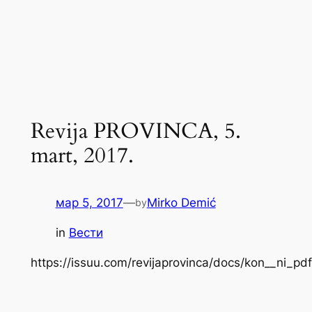
Revija PROVINCA, 5.
mart, 2017.
мар 5, 2017
—
Mirko Demić
by
in
Вести
https://issuu.com/revijaprovinca/docs/kon__ni_pd