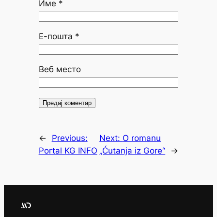
Име
*
Е-пошта
*
Веб место
←
Previous:
Next:
O romanu
Portal KG INFO
„Ćutanja iz Gore“
→