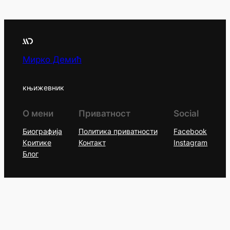
Мирко Демић
књижевник
О мени
Приватност
Social
Биографија
Политика приватности
Facebook
Критике
Контакт
Instagram
Блог