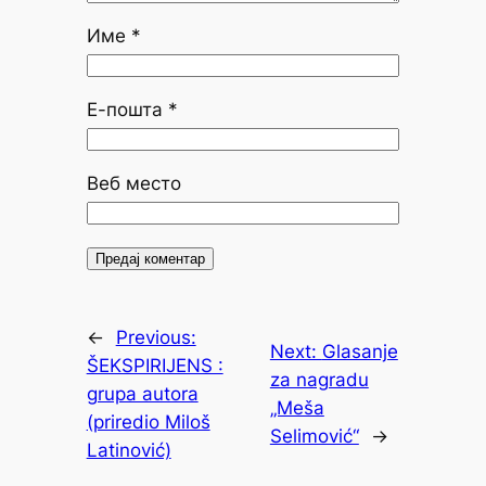
Име
*
Е-пошта
*
Веб место
←
Previous:
Next:
Glasanje
ŠEKSPIRIJENS :
za nagradu
grupa autora
„Meša
(priredio Miloš
Selimović“
→
Latinović)