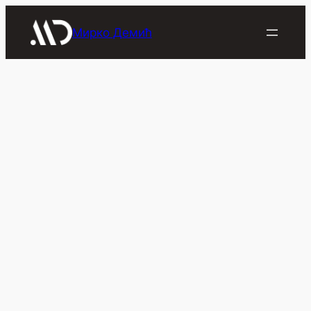
Скочи
на
Мирко Демић
садржај