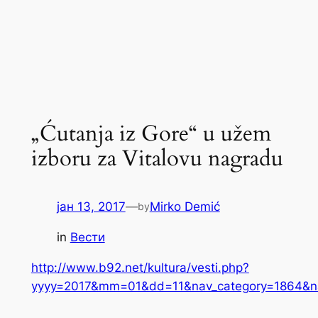
„Ćutanja iz Gore“ u užem
izboru za Vitalovu nagradu
јан 13, 2017
—
Mirko Demić
by
in
Вести
http://www.b92.net/kultura/vesti.php?
yyyy=2017&mm=01&dd=11&nav_category=1864&n