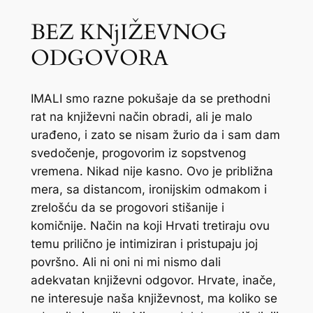
BEZ KNjIŽEVNOG
ODGOVORA
IMALI smo razne pokušaje da se prethodni
rat na književni način obradi, ali je malo
urađeno, i zato se nisam žurio da i sam dam
svedočenje, progovorim iz sopstvenog
vremena. Nikad nije kasno. Ovo je približna
mera, sa distancom, ironijskim odmakom i
zrelošću da se progovori stišanije i
komičnije. Način na koji Hrvati tretiraju ovu
temu prilično je intimiziran i pristupaju joj
površno. Ali ni oni ni mi nismo dali
adekvatan književni odgovor. Hrvate, inače,
ne interesuje naša književnost, ma koliko se