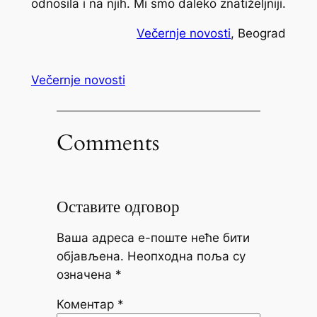
odnosila i na njih. Mi smo daleko znatiželjniji.
Večernje novosti
, Beograd
Večernje novosti
Comments
Оставите одговор
Ваша адреса е-поште неће бити
објављена.
Неопходна поља су
означена
*
Коментар
*