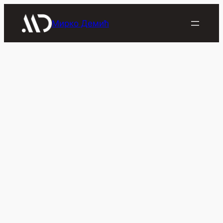
Скочи
на
Мирко Демић
садржај