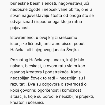
burleskne besmislenosti, nagoveštavajući
neobične zgode i neočekivane obrte, one u
stvari nagoveštavaju štošta od onoga što se
odvija iznad i ispod onoga što je ratna
pojavnost.
Istovremeno, u ovoj knjizi srešćemo
istorijske ličnosti, antiratne pisce, poput
Hašeka, ali i njegovog junaka Švejka.
Poznatog Hašekovog junaka, koji je bio
naivan, bleskast, u ovom ratu vidim kao
glavnog kreatora i podstrekača. Kada
neozbiljan čovek to radi – neozbiljni su i
rezultati. Dva su odgovora o stvarnosti o
kojoj govorim: ogorčenost i komičnost
situacija, koje su porodile neoizbiljni projekti,
kreatori i učesnici.