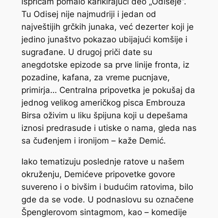
ispričam pomalo karikirajući deo „Odiseje“.
Tu Odisej nije najmudriji i jedan od
najveštijih grčkih junaka, već dezerter koji je
jedino junaštvo pokazao ubijajući komšije i
sugrađane. U drugoj priči date su
anegdotske epizode sa prve linije fronta, iz
pozadine, kafana, za vreme pucnjave,
primirja… Centralna pripovetka je pokušaj da
jednog velikog američkog pisca Embrouza
Birsa oživim u liku špijuna koji u depešama
iznosi predrasude i utiske o nama, gleda nas
sa čuđenjem i ironijom – kaže Demić.
Iako tematizuju poslednje ratove u našem
okruženju, Demićeve pripovetke govore
suvereno i o bivšim i budućim ratovima, bilo
gde da se vode. U podnaslovu su označene
Špenglerovom sintagmom, kao – komedije