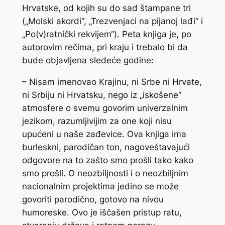
Hrvatske, od kojih su do sad štampane tri
(„Molski akordi“, „Trezvenjaci na pijanoj lađi“ i
„Po(v)ratnički rekvijem“). Peta knjiga je, po
autorovim rečima, pri kraju i trebalo bi da
bude objavljena sledeće godine:
– Nisam imenovao Krajinu, ni Srbe ni Hrvate,
ni Srbiju ni Hrvatsku, nego iz „iskošene“
atmosfere o svemu govorim univerzalnim
jezikom, razumljivijim za one koji nisu
upućeni u naše zađevice. Ova knjiga ima
burleskni, parodičan ton, nagoveštavajući
odgovore na to zašto smo prošli tako kako
smo prošli. O neozbiljnosti i o neozbiljnim
nacionalnim projektima jedino se može
govoriti parodično, gotovo na nivou
humoreske. Ovo je iščašen pristup ratu,