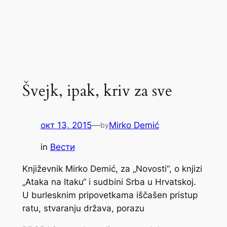
Švejk, ipak, kriv za sve
окт 13, 2015
—
Mirko Demić
by
in
Вести
Književnik Mirko Demić, za „Novosti“, o knjizi
„Ataka na Itaku“ i sudbini Srba u Hrvatskoj.
U burlesknim pripovetkama iščašen pristup
ratu, stvaranju država, porazu