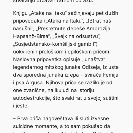
stvaranju država i ratnom porazu.
Knjigu „Ataka na Itaku“ sačinjavaju pet dužih
pripovedaka („Ataka na Itaku“, „(B)rat naš
nasušni“, „Presretnute depeše Ambrozija
Hapsanž-Birsa“, „Švejk na odsustvu“,
„Susjedstansko-komšilijski gambit“)
uokvirenih prološkom i epiloškom pričom.
Naslovna pripovetka opisuje „junaštva“
legendarnog mitskog junaka Odiseja, iz usta
dva sporedna junaka iz epa – svirača Femija
i psa Argusa. Njihova priča se razlikuje od
one zvanične, nalikujući na istoriju
autodestrukcije, što svaki rat u svojoj suštini
i jeste.
– Prva priča nagoveštava ili sluti izvesne
suicidne momente, a to sam pokušao da