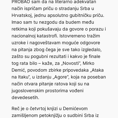
PROBAO sam da na literarno adekvatan
način ispričam priču o stradanju Srba u
Hrvatskoj, jednu apsolutno gubitničku priču.
Imao sam tu nezgodu da budem među
retkima koji pokušavaju da govore o porazu i
nacionalnoj katastrofi. Istovremeno tražim
uzroke i nagoveštavam moguće odgovore
na pitanja zbog čega je sve tako izgledalo,
zašto su pogubni rezultati i kakvo je finale
tog rata bilo – kaže, za „Novosti“, Mirko
Demić, povodom zbirke pripovedaka „Ataka
na Itaku“, u izdanju „Agore“, koja na poseban
način otvara pitanje ratova koji su na
jugoslovenskim prostorima vođeni
devedesetih.
Reč je o četvrtoj knjizi u Demićevom
zamišljenom petoknjižju o sudbini Srba iz