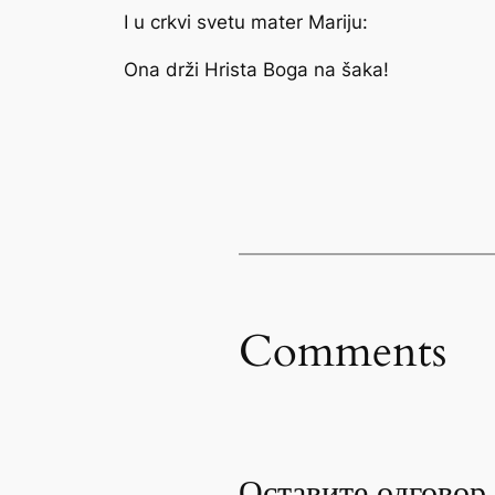
I u crkvi svetu mater Mariju:
Ona drži Hrista Boga na šaka!
Comments
Оставите одговор