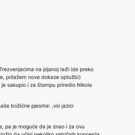
Trezvenjacima na pijanoj lađi
ide preko
ore, prilažem nove dokaze optužbi)
 je sakupio i za štampu priredio Nikola
še božićne pjesme: ,vsi jazici
, pa je moguće da je znao i za ovu
žio da učini nekoliko sebičnih koncesija.