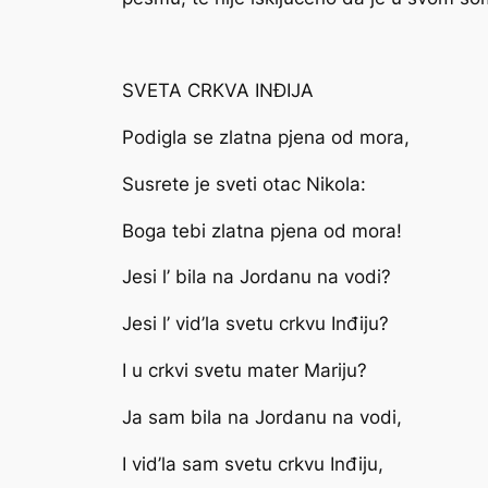
SVETA CRKVA INĐIJA
Podigla se zlatna pjena od mora,
Susrete je sveti otac Nikola:
Boga tebi zlatna pjena od mora!
Jesi l’ bila na Jordanu na vodi?
Jesi l’ vid’la svetu crkvu Inđiju?
I u crkvi svetu mater Mariju?
Ja sam bila na Jordanu na vodi,
I vid’la sam svetu crkvu Inđiju,