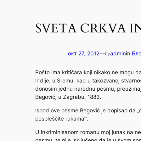
SVETA CRKVA I
окт 27, 2012
—
admin
in
Бл
by
Pošto ima kritičara koji nikako ne mogu 
Inđije, u Sremu, kad u takozvanoj stvarnos
donosim jednu narodnu pesmu, preuzimaju
Begović, u Zagrebu, 1883.
Ispod ove pesme Begović je dopisao da „ov
pospleščite rukama’“.
U inkriminisanom romanu moj junak na nek
pesmu, te nije isključeno da je u svom s