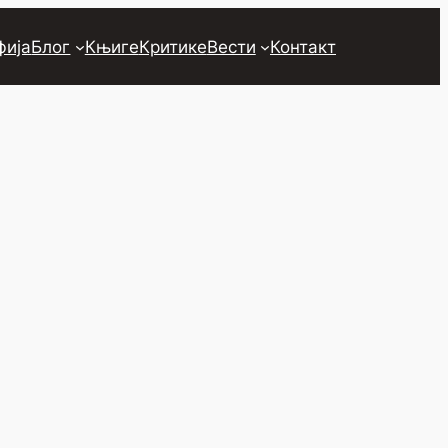
фија
Блог
Књиге
Критике
Вести
Контакт