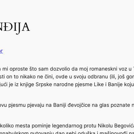
NĐIJA
ог
da mi oproste što sam dozvolio da moj romaneskni voz u
ti on to nikako ne čini, ovde u svoju odbranu (ili, još g
ći je iz knjige
Srpske narodne pjesme Like i Banije
koju
u pjesmu pjevaju na Baniji đevojčice na glas poznate na
oliko mesta pominje legendarnog protu Nikolu Begovića
omnabulskom putovanju dao sebi oduška i mašinovođi nalo