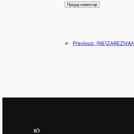
←
Previous:
(NE)ZAREZIVA