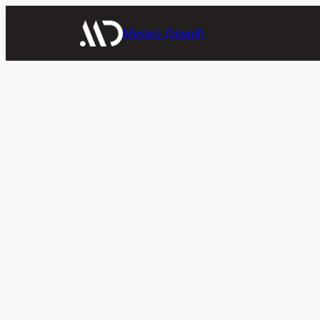
Скочи
на
Мирко Демић
садржај