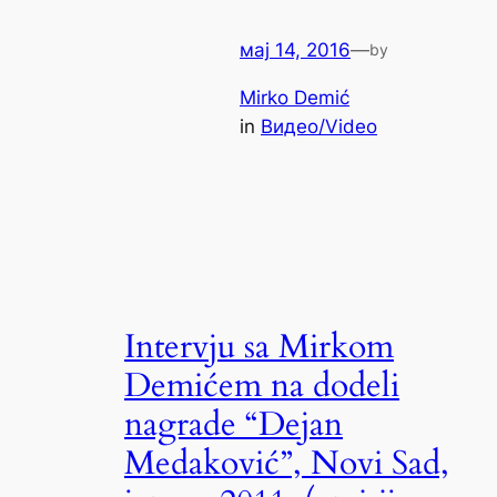
мај 14, 2016
—
by
Mirko Demić
in
Видео/Video
Intervju sa Mirkom
Demićem na dodeli
nagrade “Dejan
Medaković”, Novi Sad,