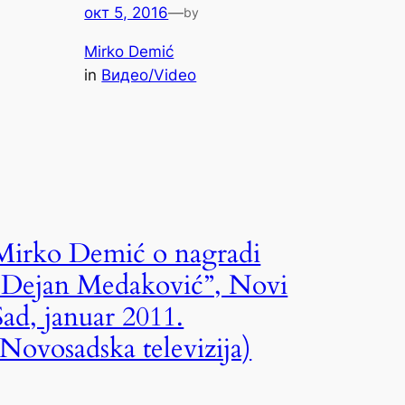
окт 5, 2016
—
by
Mirko Demić
in
Видео/Video
Mirko Demić o nagradi
“Dejan Medaković”, Novi
Sad, januar 2011.
(Novosadska televizija)