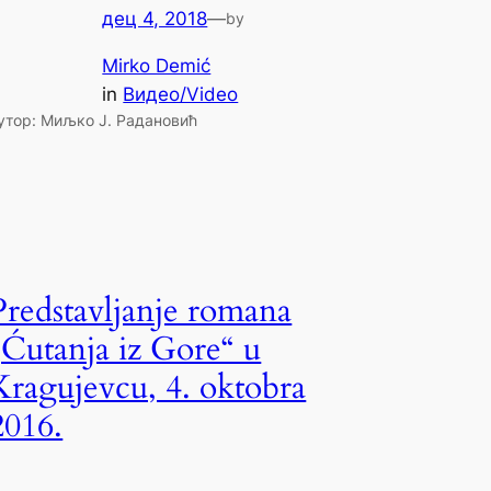
дец 4, 2018
—
by
Mirko Demić
in
Видео/Video
утор: Миљко Ј. Радановић
Predstavljanje romana
„Ćutanja iz Gore“ u
Kragujevcu, 4. oktobra
2016.