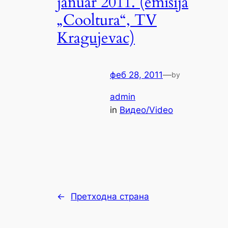
januar 2011. (emisija
„Cooltura“, TV
Kragujevac)
феб 28, 2011
—
by
admin
in
Видео/Video
←
Претходна страна