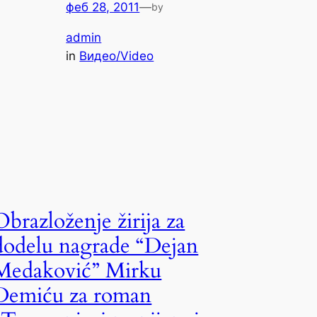
феб 28, 2011
—
by
admin
in
Видео/Video
Obrazloženje žirija za
dodelu nagrade “Dejan
Medaković” Mirku
Demiću za roman