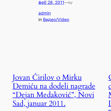
феб 28, 2011
—
by
admin
in
Видео/Video
Jovan Ćirilov o Mirku
Demiću na dodeli nagrade
“Dejan Medaković”, Novi
Sad, januar 2011.