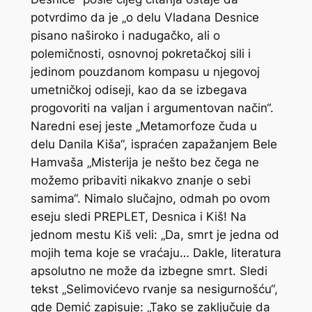
potvrdimo da je „o delu Vladana Desnice
pisano naširoko i nadugačko, ali o
polemičnosti, osnovnoj pokretačkoj sili i
jedinom pouzdanom kompasu u njegovoj
umetničkoj odiseji, kao da se izbegava
progovoriti na valjan i argumentovan način“.
Naredni esej jeste „Metamorfoze čuda u
delu Danila Kiša“, ispraćen zapažanjem Bele
Hamvaša „Misterija je nešto bez čega ne
možemo pribaviti nikakvo znanje o sebi
samima“. Nimalo slučajno, odmah po ovom
eseju sledi PREPLET, Desnica i Kiš! Na
jednom mestu Kiš veli: „Da, smrt je jedna od
mojih tema koje se vraćaju… Dakle, literatura
apsolutno ne može da izbegne smrt. Sledi
tekst „Selimovićevo rvanje sa nesigurnošću“,
gde Demić zapisuje: „Tako se zaključuje da