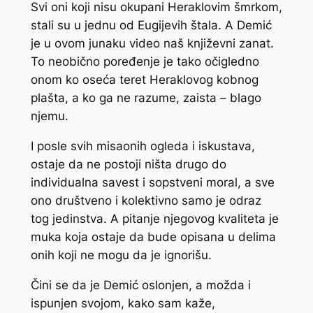
Svi oni koji nisu okupani Heraklovim šmrkom,
stali su u jednu od Eugijevih štala. A Demić
je u ovom junaku video naš književni zanat.
To neobično poređenje je tako očigledno
onom ko oseća teret Heraklovog kobnog
plašta, a ko ga ne razume, zaista – blago
njemu.
I posle svih misaonih ogleda i iskustava,
ostaje da ne postoji ništa drugo do
individualna savest i sopstveni moral, a sve
ono društveno i kolektivno samo je odraz
tog jedinstva. A pitanje njegovog kvaliteta je
muka koja ostaje da bude opisana u delima
onih koji ne mogu da je ignorišu.
Čini se da je Demić oslonjen, a možda i
ispunjen svojom, kako sam kaže,