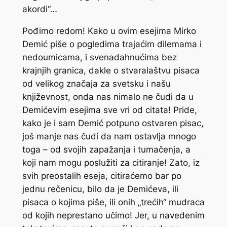
akordi“…
Pođimo redom! Kako u ovim esejima Mirko
Demić piše o pogledima trajaćim dilemama i
nedoumicama, i svenadahnućima bez
krajnjih granica, dakle o stvaralaštvu pisaca
od velikog značaja za svetsku i našu
književnost, onda nas nimalo ne čudi da u
Demićevim esejima sve vri od citata! Pride,
kako je i sam Demić potpuno ostvaren pisac,
još manje nas čudi da nam ostavlja mnogo
toga – od svojih zapažanja i tumačenja, a
koji nam mogu poslužiti za citiranje! Zato, iz
svih preostalih eseja, citiraćemo bar po
jednu rečenicu, bilo da je Demićeva, ili
pisaca o kojima piše, ili onih „trećih“ mudraca
od kojih neprestano učimo! Jer, u navedenim