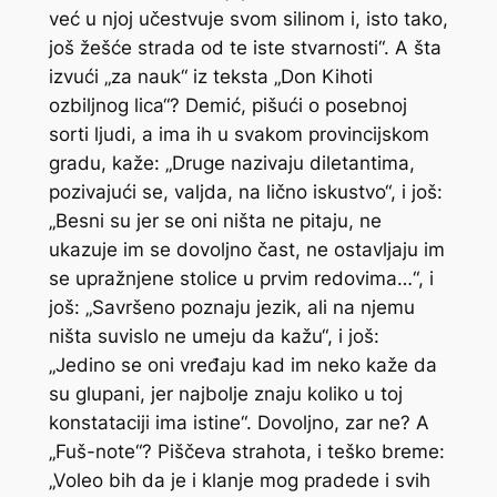
već u njoj učestvuje svom silinom i, isto tako,
još žešće strada od te iste stvarnosti“. A šta
izvući „za nauk“ iz teksta „Don Kihoti
ozbiljnog lica“? Demić, pišući o posebnoj
sorti ljudi, a ima ih u svakom provincijskom
gradu, kaže: „Druge nazivaju diletantima,
pozivajući se, valjda, na lično iskustvo“, i još:
„Besni su jer se oni ništa ne pitaju, ne
ukazuje im se dovoljno čast, ne ostavljaju im
se upražnjene stolice u prvim redovima…“, i
još: „Savršeno poznaju jezik, ali na njemu
ništa suvislo ne umeju da kažu“, i još:
„Jedino se oni vređaju kad im neko kaže da
su glupani, jer najbolje znaju koliko u toj
konstataciji ima istine“. Dovoljno, zar ne? A
„Fuš-note“? Piščeva strahota, i teško breme:
„Voleo bih da je i klanje mog pradede i svih