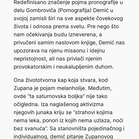
Redefinisano značenje pojma pronografije u
delu Gombroviča (
Pornografija
) Demić u
svojoj zamisli širi na sve aspekte čovekovog
života i odnosa prema svetu. Pre nego što
nam očekivanja budu izneverena, a
privučeni samim naslovom knjige, Demić nas
upozorava na njenu misaonu i idejnu
nepristojnost, ali nas privlači njenim
provokatorskim i neukalupljenim duhom.
Ona živototvorna kap koja stvara, kod
Zupana je pojam melanholije. Međutim,
ovde “ta saturnovska boljka” nije tako
očigledna. Iza naglašenog aktivizma
njegovih junaka kriju se “strahovi kojima
nema leka, ponori iz kojih nema uzlaza, noći
bez svanuća”. Sa stanovništa pojedinačnog i
individualnog, demić pitanje Zupanovog