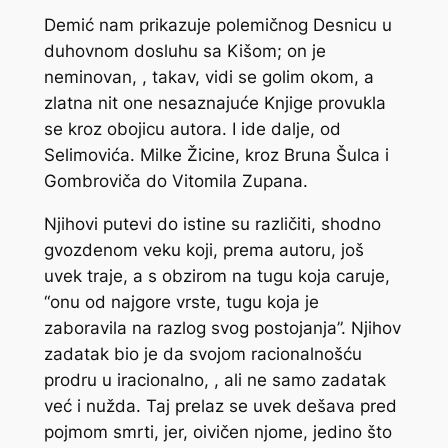
Demić nam prikazuje polemičnog Desnicu u
duhovnom dosluhu sa Kišom; on je
neminovan, , takav, vidi se golim okom, a
zlatna nit one nesaznajuće Knjige provukla
se kroz obojicu autora. I ide dalje, od
Selimovića. Milke Žicine, kroz Bruna Šulca i
Gombroviča do Vitomila Zupana.
Njihovi putevi do istine su različiti, shodno
gvozdenom veku koji, prema autoru, još
uvek traje, a s obzirom na tugu koja caruje,
“onu od najgore vrste, tugu koja je
zaboravila na razlog svog postojanja”. Njihov
zadatak bio je da svojom racionalnošću
prodru u iracionalno, , ali ne samo zadatak
već i nužda. Taj prelaz se uvek dešava pred
pojmom smrti, jer, oivičen njome, jedino što