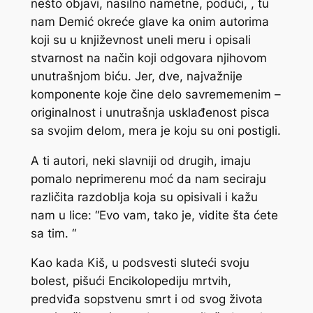
nešto objavi, nasilno nametne, poduči, , tu
nam Demić okreće glave ka onim autorima
koji su u književnost uneli meru i opisali
stvarnost na način koji odgovara njihovom
unutrašnjom biću. Jer, dve, najvažnije
komponente koje čine delo savrememenim –
originalnost i unutrašnja usklađenost pisca
sa svojim delom, mera je koju su oni postigli.
A ti autori, neki slavniji od drugih, imaju
pomalo neprimerenu moć da nam seciraju
različita razdoblja koja su opisivali i kažu
nam u lice: “Evo vam, tako je, vidite šta ćete
sa tim. “
Kao kada Kiš, u podsvesti sluteći svoju
bolest, pišući Encikolopediju mrtvih,
predviđa sopstvenu smrt i od svog života