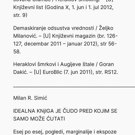
Književni list (Godina X, 1. jun i 1. jul 2012,
str. 9)
Demaskiranje odsustva vrednosti / Željko
Milanović. – [U] Književni magazin (br. 126-
127, decembar 2011 – januar 2012), str 56-
58.
Heraklovi šmrkovi i Augijeve štale / Goran
Dakić. – [U] EuroBlic (7. jun 2011), str. RS12.
__________________________________________________
Milan R. Simić
IDEALNA KNjIGA JE ČUDO PRED KOJIM SE
SAMO MOŽE ĆUTATI
Esej po esej, pogledi, marginalije i ekspoze