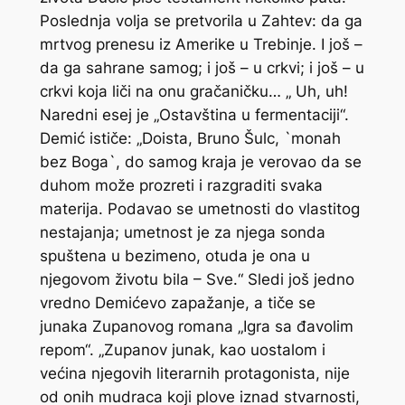
Poslednja volja se pretvorila u Zahtev: da ga
mrtvog prenesu iz Amerike u Trebinje. I još –
da ga sahrane samog; i još – u crkvi; i još – u
crkvi koja liči na onu gračaničku… „ Uh, uh!
Naredni esej je „Ostavština u fermentaciji“.
Demić ističe: „Doista, Bruno Šulc, `monah
bez Boga`, do samog kraja je verovao da se
duhom može prozreti i razgraditi svaka
materija. Podavao se umetnosti do vlastitog
nestajanja; umetnost je za njega sonda
spuštena u bezimeno, otuda je ona u
njegovom životu bila – Sve.“ Sledi još jedno
vredno Demićevo zapažanje, a tiče se
junaka Zupanovog romana „Igra sa đavolim
repom“. „Zupanov junak, kao uostalom i
većina njegovih literarnih protagonista, nije
od onih mudraca koji plove iznad stvarnosti,