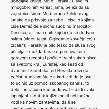
ubedljive knjige. Mit o Heraklu, u svojim
mnogobrojnim varijacijama, beleži da su
zajednice širom Mediterana želele ovog
junaka da prisvoje za sebe – pisci o kojima
piše Demić dele sličnu sudbinu (naročito
Desnica) ali ima i onih koji bi da se dodvore
svima (videti tekst „Ogledanje kovač(nice) u
zrcalu“); Heraklu je bilo teško da sluša svog
učitelja – možda baš u otporu svakom
gotovom receptu i počinje trajni sukob pisca
sa svetom; kralj Euristej, kao šesti od
dvanaest zadataka, od Herakla traži da
počisti Augijeve štale a kad vidi da je ovaj i
to učinio uz pomoć iskopanog kanala, to
delo i ne računa kao poduhvat – da li svaki
ispunjeni zadatak književnosti neizbežno
vodi ka novim zahtevima, da li se
izvršavanjem zadataka neizbežno uništava i