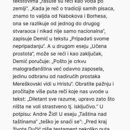
tekstovima „rasute su reči kao voda po
zemlji“. „Kada je reč o tradiciji samih pisaca,
znamo to valjda od Nabokova i Borhesa,
ona se razlikuje od jednog do drugog
stvaraoca i nikad nije samo nacionalna“,
zapisuje Demić u tekstu „Pripadati svome
nepripadanju“. A u drugom eseju „Učena
prostota“, može se reći i kao zaključak,
Demić poručuje: „Pošto je crkvu
malograđanština već odavno zaposela,
jedinu odbranu od nadirućih prostaka
Mereškovski vidi u Hristu“. Obratite pažnju i
pročitajte više puta reči koje nas uvode u
tekst: „Diletant sve razume, upravo zato što
ništa ne voli strastveno tj. isključivo.“ U
potpisu: Andre Žid! U eseju „Taština nad
taštinama“ „teško je snaći se“: „Pred kraj
života Dučić piše testament nekoliko puta.