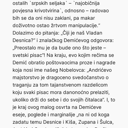
ostalih `srpskih seljaka` – `najobičnija
povjesna krivotvirina`, odnosno – radovao
bih se da oni nisu zaklani, pa makar
doživotno ostao žrtvom manipulacije.“
Dolazimo do pitanja: „Čiji je naš Vladan
Desnica?“ i znalačkog Demićevog odgovora:
„Preostalo mu je da bude ono što jeste –
svetski pisac“! Na kraju, evo kojim rečima se
Demić obratio poštovaocima proze i nagrade
koja nosi ime našeg Nobelovca: „Andrićevo
majstorstvo je dragoceno svedočanstvo o
traganju za tom tajanstvenom razdelicom
koju svaki pisac mora danonoćno prelaziti,
ukoliko drži do sebe i do svojih čitalaca“. I, to
je kraj ovog malog osvrta na Demićeve
eseje, poglede i marginalije „na ni od koga
zadatu temu Desnice i Kiša, Zupana i Šulca,