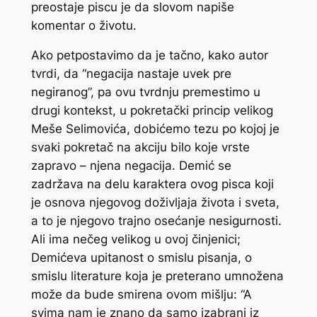
preostaje piscu je da slovom napiše
komentar o životu.
Ako petpostavimo da je tačno, kako autor
tvrdi, da “negacija nastaje uvek pre
negiranog”, pa ovu tvrdnju premestimo u
drugi kontekst, u pokretački princip velikog
Meše Selimovića, dobićemo tezu po kojoj je
svaki pokretač na akciju bilo koje vrste
zapravo – njena negacija. Demić se
zadržava na delu karaktera ovog pisca koji
je osnova njegovog doživljaja života i sveta,
a to je njegovo trajno osećanje nesigurnosti.
Ali ima nečeg velikog u ovoj činjenici;
Demićeva upitanost o smislu pisanja, o
smislu literature koja je preterano umnožena
može da bude smirena ovom mišlju: “A
svima nam je znano da samo izabrani iz