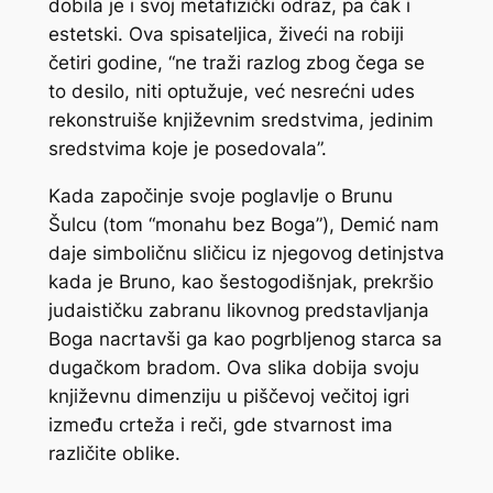
dobila je i svoj metafizički odraz, pa čak i
estetski. Ova spisateljica, živeći na robiji
četiri godine, “ne traži razlog zbog čega se
to desilo, niti optužuje, već nesrećni udes
rekonstruiše književnim sredstvima, jedinim
sredstvima koje je posedovala”.
Kada započinje svoje poglavlje o Brunu
Šulcu (tom “monahu bez Boga”), Demić nam
daje simboličnu sličicu iz njegovog detinjstva
kada je Bruno, kao šestogodišnjak, prekršio
judaističku zabranu likovnog predstavljanja
Boga nacrtavši ga kao pogrbljenog starca sa
dugačkom bradom. Ova slika dobija svoju
književnu dimenziju u piščevoj večitoj igri
između crteža i reči, gde stvarnost ima
različite oblike.