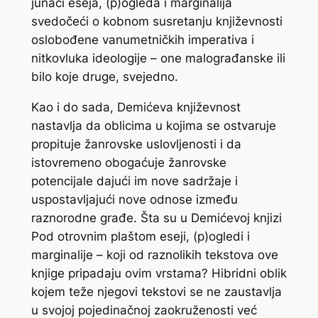
junaci eseja, (p)ogleda i marginalija
svedočeći o kobnom susretanju književnosti
oslobođene vanumetničkih imperativa i
nitkovluka ideologije – one malograđanske ili
bilo koje druge, svejedno.
Kao i do sada, Demićeva književnost
nastavlja da oblicima u kojima se ostvaruje
propituje žanrovske uslovljenosti i da
istovremeno obogaćuje žanrovske
potencijale dajući im nove sadržaje i
uspostavljajući nove odnose između
raznorodne građe. Šta su u Demićevoj knjizi
Pod otrovnim plaštom
eseji, (p)ogledi i
marginalije – koji od raznolikih tekstova ove
knjige pripadaju ovim vrstama? Hibridni oblik
kojem teže njegovi tekstovi se ne zaustavlja
u svojoj pojedinačnoj zaokruženosti već