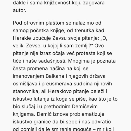
dakle i sama književnost koju zagovara
autor.
Pod otrovnim plaštom se nalazimo od
samog početka knjige, od trenutka kad
Herakle upućuje Zevsu svoje pitanje: „O,
veliki Zevse, u kojoj li sam zemlji?“ Ovo
pitanje nije izraz očaja već protesta koji se
tiče i naše sadašnjosti. Mnogima je poznata
česta promena načina na koji se
imenovanjem Balkana i njegovih država
osmišljava i preusmerava sudbina njihovih
stanovnika, ali Heraklovo pitanje beleži i
iskustvo lutanja iz koga se piše, kao što je to
bio slučaj i u prethodnim Demićevim
knjigama. Demić iznova problematizuje
iskustvo granice da bi sebe i nas odvratio
od pomisli da je smirenje moguće – mir koji