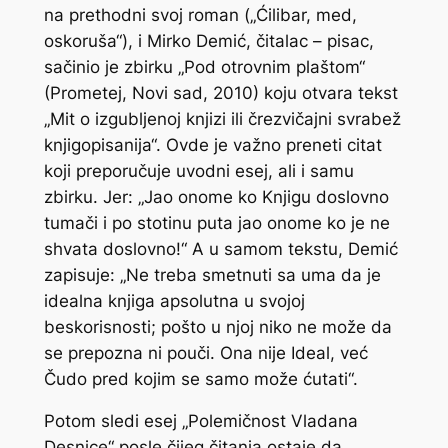
na prethodni svoj roman („Ćilibar, med,
oskoruša“), i Mirko Demić, čitalac – pisac,
sačinio je zbirku „Pod otrovnim plaštom“
(Prometej, Novi sad, 2010) koju otvara tekst
„Mit o izgubljenoj knjizi ili črezvičajni svrabež
knjigopisanija“. Ovde je važno preneti citat
koji preporučuje uvodni esej, ali i samu
zbirku. Jer: „Jao onome ko Knjigu doslovno
tumači i po stotinu puta jao onome ko je ne
shvata doslovno!“ A u samom tekstu, Demić
zapisuje: „Ne treba smetnuti sa uma da je
idealna knjiga apsolutna u svojoj
beskorisnosti; pošto u njoj niko ne može da
se prepozna ni pouči. Ona nije Ideal, već
Čudo pred kojim se samo može ćutati“.
Potom sledi esej „Polemičnost Vladana
Desnice“ posle čijeg čitanja ostaje da