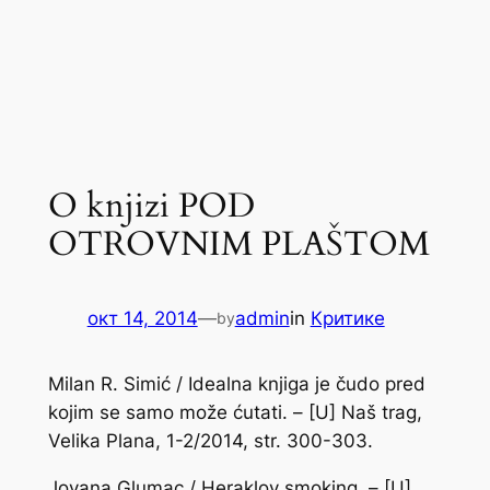
O knjizi POD
OTROVNIM PLAŠTOM
окт 14, 2014
—
admin
in
Критике
by
Milan R. Simić / Idealna knjiga je čudo pred
kojim se samo može ćutati. – [U] Naš trag,
Velika Plana, 1-2/2014, str. 300-303.
Jovana Glumac / Heraklov smoking. – [U]