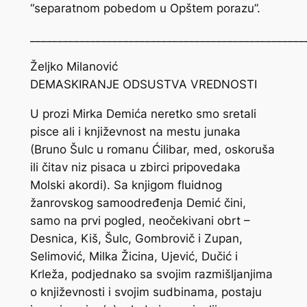
“separatnom pobedom u Opštem porazu”.
__________________________________________________
Željko Milanović
DEMASKIRANJE ODSUSTVA VREDNOSTI
U prozi Mirka Demića neretko smo sretali
pisce ali i književnost na mestu junaka
(Bruno Šulc u romanu
Ćilibar, med, oskoruša
ili čitav niz pisaca u zbirci pripovedaka
Molski akordi
). Sa knjigom fluidnog
žanrovskog samoodređenja Demić čini,
samo na prvi pogled, neočekivani obrt –
Desnica, Kiš, Šulc, Gombrovič i Zupan,
Selimović, Milka Žicina, Ujević, Dučić i
Krleža, podjednako sa svojim razmišljanjima
o književnosti i svojim sudbinama, postaju