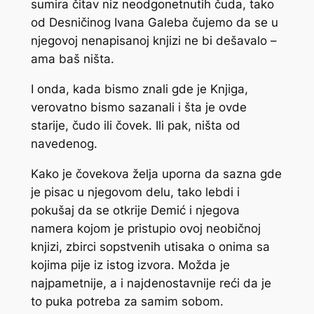
sumira čitav niz neodgonetnutih čuda, tako
od Desničinog Ivana Galeba čujemo da se u
njegovoj nenapisanoj knjizi ne bi dešavalo –
ama baš ništa.
I onda, kada bismo znali gde je Knjiga,
verovatno bismo sazanali i šta je ovde
starije, čudo ili čovek. Ili pak, ništa od
navedenog.
Kako je čovekova želja uporna da sazna gde
je pisac u njegovom delu, tako lebdi i
pokušaj da se otkrije Demić i njegova
namera kojom je pristupio ovoj neobičnoj
knjizi, zbirci sopstvenih utisaka o onima sa
kojima pije iz istog izvora. Možda je
najpametnije, a i najdenostavnije reći da je
to puka potreba za samim sobom.