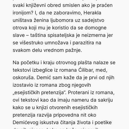
svaki književni obred smislen ako je praćen
ironijom? I, da ne zaboravimo, Herakla
uništava ženina ljubomora uz sadejstvo
otrova koji mu je koristio da se domogne
slave – taština spisateljska je neizmerna jer
se višestruko umnožava i parazitira na
svakom delu vrednom pažnje.
Na početku i kraju otrovnog plašta nalaze se
tekstovi izbeglice iz romana
Ćilibar, med,
oskoruša
. Demić sam kaže da je prvi od njih
izostavio iz romana zbog njegovih
„esejističkih pretenzija“. Proterani iz romana,
ovi tekstovi kao da imaju nameru da sakriju
kako se u knjizi otvorenih esejističkih
pretenzija razvija pripovedna nit oko
Demićevog iskustva čitanja života i poetike