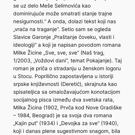
se uz delo Meše Selimovića kao
dominirujuće može smatrati stanje trajne
nesigurnosti.“ A onda, dolazi tekst koji nas
„vraća na traganje“. Setio sam se ogleda
Slavice Garonje „Praštanje čoveku, vlasti i
ideologiji“ a koji je napisan povodom romana
Milke Žicine „Sve, sve, sve“ (Naš trag,
1/2003, „Voždovi dani“, temat Pokajanje). Taj
roman je priča o stradanju u ženskom logoru
u Stocu. Poprilično zapostavljena u istoriji
srpske književnosti (Deretić), skrajnuta kao
spisateljica sa omaložavajućom konotacijom
socijalnog pisca između dva svetska rata,
Milka Žicina (1902, Prvča kod Nove Gradiške
– 1984, Beograd) je sa svoja dva romana
„Kajin put“ (1934) i „Devojka za sve“ (1940),
koji i danas plene sugestivnom snagom, bila