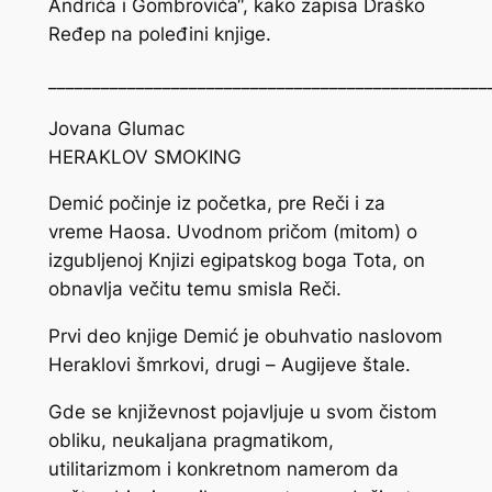
Andrića i Gombroviča“, kako zapisa Draško
Ređep na poleđini knjige.
__________________________________________________
Jovana Glumac
HERAKLOV SMOKING
Demić počinje iz početka, pre Reči i za
vreme Haosa. Uvodnom pričom (mitom) o
izgubljenoj Knjizi egipatskog boga Tota, on
obnavlja večitu temu smisla Reči.
Prvi deo knjige Demić je obuhvatio naslovom
Heraklovi šmrkovi
, drugi –
Augijeve štale
.
Gde se književnost pojavljuje u svom čistom
obliku, neukaljana pragmatikom,
utilitarizmom i konkretnom namerom da