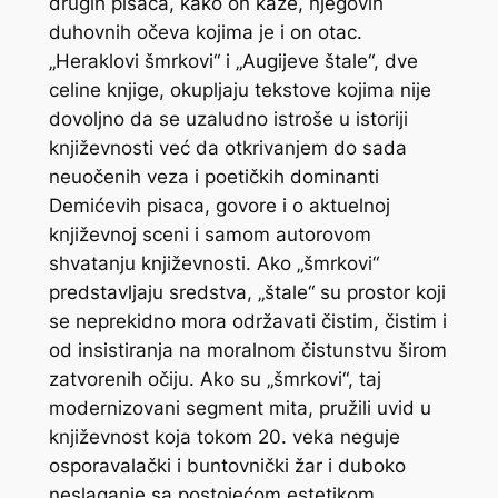
drugih pisaca, kako on kaže, njegovih
duhovnih očeva kojima je i on otac.
„Heraklovi šmrkovi“ i „Augijeve štale“, dve
celine knjige, okupljaju tekstove kojima nije
dovoljno da se uzaludno istroše u istoriji
književnosti već da otkrivanjem do sada
neuočenih veza i poetičkih dominanti
Demićevih pisaca, govore i o aktuelnoj
književnoj sceni i samom autorovom
shvatanju književnosti. Ako „šmrkovi“
predstavljaju sredstva, „štale“ su prostor koji
se neprekidno mora održavati čistim, čistim i
od insistiranja na moralnom čistunstvu širom
zatvorenih očiju. Ako su „šmrkovi“, taj
modernizovani segment mita, pružili uvid u
književnost koja tokom 20. veka neguje
osporavalački i buntovnički žar i duboko
neslaganje sa postojećom estetikom