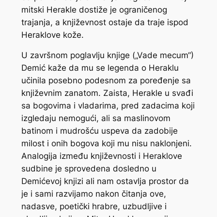
mitski Herakle dostiže je ograničenog
trajanja, a književnost ostaje da traje ispod
Heraklove kože.
U završnom poglavlju knjige („Vade mecum“)
Demić kaže da mu se legenda o Heraklu
učinila posebno podesnom za poređenje sa
književnim zanatom. Zaista, Herakle u svađi
sa bogovima i vladarima, pred zadacima koji
izgledaju nemogući, ali sa maslinovom
batinom i mudrošću uspeva da zadobije
milost i onih bogova koji mu nisu naklonjeni.
Analogija između književnosti i Heraklove
sudbine je sprovedena dosledno u
Demićevoj knjizi ali nam ostavlja prostor da
je i sami razvijamo nakon čitanja ove,
nadasve, poetički hrabre, uzbudljive i