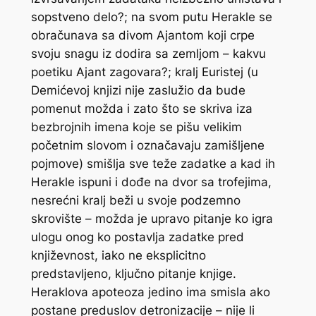
sopstveno delo?; na svom putu Herakle se
obračunava sa divom Ajantom koji crpe
svoju snagu iz dodira sa zemljom – kakvu
poetiku Ajant zagovara?; kralj Euristej (u
Demićevoj knjizi nije zaslužio da bude
pomenut možda i zato što se skriva iza
bezbrojnih imena koje se pišu velikim
početnim slovom i označavaju zamišljene
pojmove) smišlja sve teže zadatke a kad ih
Herakle ispuni i dođe na dvor sa trofejima,
nesrećni kralj beži u svoje podzemno
skrovište – možda je upravo pitanje ko igra
ulogu onog ko postavlja zadatke pred
književnost, iako ne eksplicitno
predstavljeno, ključno pitanje knjige.
Heraklova apoteoza jedino ima smisla ako
postane preduslov detronizacije – nije li