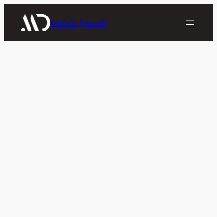
Скочи
на
Мирко Демић
садржај