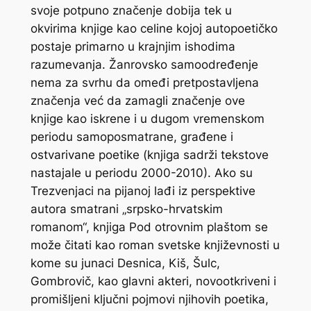
svoje potpuno značenje dobija tek u
okvirima knjige kao celine kojoj autopoetičko
postaje primarno u krajnjim ishodima
razumevanja. Žanrovsko samoodređenje
nema za svrhu da omeđi pretpostavljena
značenja već da zamagli značenje ove
knjige kao iskrene i u dugom vremenskom
periodu samoposmatrane, građene i
ostvarivane poetike (knjiga sadrži tekstove
nastajale u periodu 2000-2010). Ako su
Trezvenjaci na pijanoj lađi
iz perspektive
autora smatrani „srpsko-hrvatskim
romanom“, knjiga
Pod otrovnim plaštom
se
može čitati kao roman svetske književnosti u
kome su junaci Desnica, Kiš, Šulc,
Gombrovič, kao glavni akteri, novootkriveni i
promišljeni ključni pojmovi njihovih poetika,