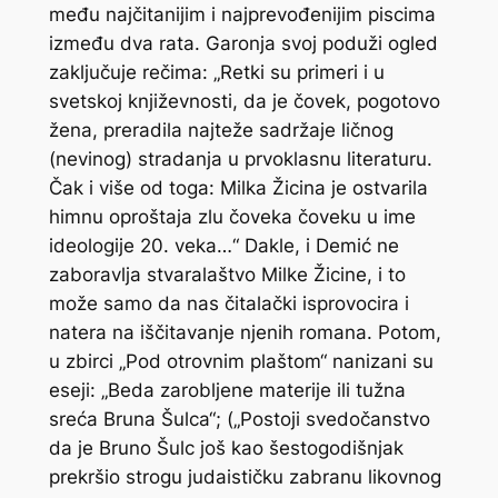
među najčitanijim i najprevođenijim piscima
između dva rata. Garonja svoj poduži ogled
zaključuje rečima: „Retki su primeri i u
svetskoj književnosti, da je čovek, pogotovo
žena, preradila najteže sadržaje ličnog
(nevinog) stradanja u prvoklasnu literaturu.
Čak i više od toga: Milka Žicina je ostvarila
himnu oproštaja zlu čoveka čoveku u ime
ideologije 20. veka…“ Dakle, i Demić ne
zaboravlja stvaralaštvo Milke Žicine, i to
može samo da nas čitalački isprovocira i
natera na iščitavanje njenih romana. Potom,
u zbirci „Pod otrovnim plaštom“ nanizani su
eseji: „Beda zarobljene materije ili tužna
sreća Bruna Šulca“; („Postoji svedočanstvo
da je Bruno Šulc još kao šestogodišnjak
prekršio strogu judaističku zabranu likovnog