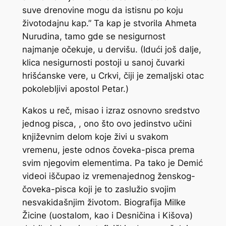
suve drenovine mogu da istisnu po koju
životodajnu kap.” Ta kap je stvorila Ahmeta
Nurudina, tamo gde se nesigurnost
najmanje očekuje, u dervišu. (Idući još dalje,
klica nesigurnosti postoji u sanoj čuvarki
hrišćanske vere, u Crkvi, čiji je zemaljski otac
pokolebljivi apostol Petar.)
Kakos u reč, misao i izraz osnovno sredstvo
jednog pisca, , ono što ovo jedinstvo učini
književnim delom koje živi u svakom
vremenu, jeste odnos čoveka-pisca prema
svim njegovim elementima. Pa tako je Demić
videoi iščupao iz vremenajednog ženskog-
čoveka-pisca koji je to zaslužio svojim
nesvakidašnjim životom. Biografija Milke
Žicine (uostalom, kao i Desničina i Kišova)