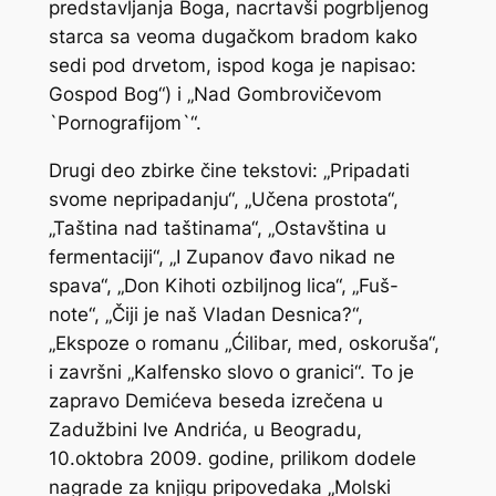
predstavljanja Boga, nacrtavši pogrbljenog
starca sa veoma dugačkom bradom kako
sedi pod drvetom, ispod koga je napisao:
Gospod Bog“) i „Nad Gombrovičevom
`Pornografijom`“.
Drugi deo zbirke čine tekstovi: „Pripadati
svome nepripadanju“, „Učena prostota“,
„Taština nad taštinama“, „Ostavština u
fermentaciji“, „I Zupanov đavo nikad ne
spava“, „Don Kihoti ozbiljnog lica“, „Fuš-
note“, „Čiji je naš Vladan Desnica?“,
„Ekspoze o romanu „Ćilibar, med, oskoruša“,
i završni „Kalfensko slovo o granici“. To je
zapravo Demićeva beseda izrečena u
Zadužbini Ive Andrića, u Beogradu,
10.oktobra 2009. godine, prilikom dodele
nagrade za knjigu pripovedaka „Molski