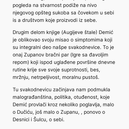
pogleda na stvarnost podiže na nivo
njegovog opšteg sukoba sa čovekom u sebi
is a društvom koje proizvodi iz sebe.
Drugim delom knjige (
Augijeve štale
) Demić
je oblikovao svoju misao o simptomima koji
su integralni deo našpe svakodnevice. To je
onaj Zupanov bračni par (
Igre sa đavoljim
repom
) koji ispod uglađene površine dnevne
rutine krije sve svoje suprotnosti, bes,
mržnju, netrpeljivost, moralnu pustoš.
Tu svakodnevicu začinjava nam podmukla
malograđanština, politika, otuđenost, koje
Demić provlači kroz nekoliko poglavlja, malo
o Dučiću, još malo o Zupanu, , ponovo o
Desnici i Šulcu, o sebi.