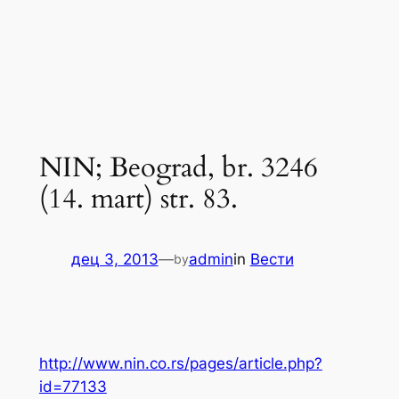
NIN; Beograd, br. 3246
(14. mart) str. 83.
дец 3, 2013
—
admin
in
Вести
by
http://www.nin.co.rs/pages/article.php?
id=77133