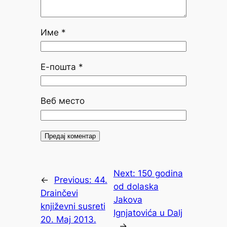
Име
*
Е-пошта
*
Веб место
Next:
150 godina
←
Previous:
44.
od dolaska
Drainčevi
Jakova
književni susreti
Ignjatovića u Dalj
20. Maj 2013.
→