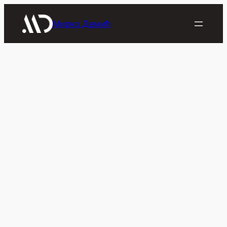
Скочи
на
Мирко Демић
садржај