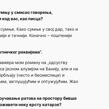
умњу у смисао говорења,
 код вас, као писца?
сумње. Како сумње у свој дар, тако и
ји и тачнији. Коначно – поштенији
тничког реквијема“.
 замера мом роману на „одсуству
а јасном алузијом на Банију, али и на
брбљају (често и бесмислице) и
ем, заглушујућим и оптужујућим. Жао
проучавање ратова на простору бивше
доживети неку врсту катарзе?