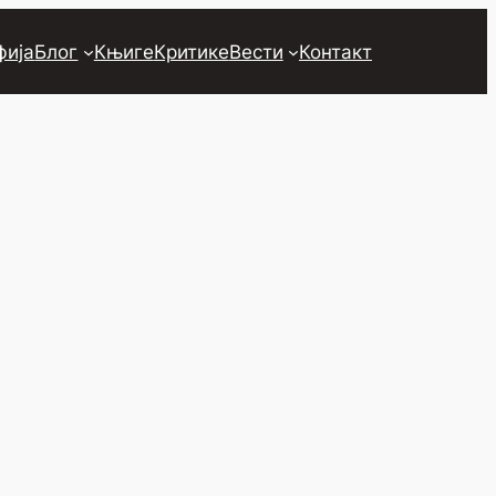
фија
Блог
Књиге
Критике
Вести
Контакт