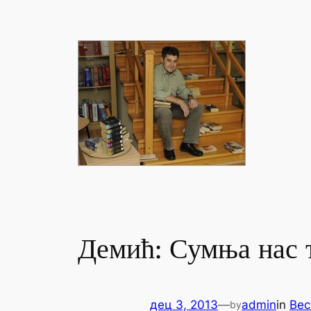
Демић: Сумња нас 
дец 3, 2013
—
admin
in
Вес
by