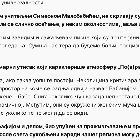
 универзалности.
м учитељем Симеоном Малобабићем, не скривају с
и се слично осећање, у неким околностима, јавља и
о им завидим и сажаљевам писце који су поштеђени 
поведања. Сумња нас тера да будемо бољи, прецизни
марни утисак који карактерише атмосферу „По(в)ра
, ако таква уопште постоји. Неколицина критичара
ростор на коме се радња одвија назвао Бабанијом, с
 жене – бабе. Оних неколико мушкараца непрестано 
 комично). Међутим, они су окружени женским мучањ
је уколико то не жели да се види.
иографијом и делом, био упућен на проживљавање и 
 после свега сукобљени народи нашег региона могу 