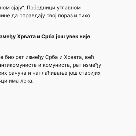
уном сјају“. Победници углавном
ине да оправдају свој пораз и тихо
змеђу Хрвата и Срба још увек није
је био рат између Срба и Хрвата, већ
антикомуниста и комуниста, рат између
их рачуна и наплаћивање још старијих
љци има лека.