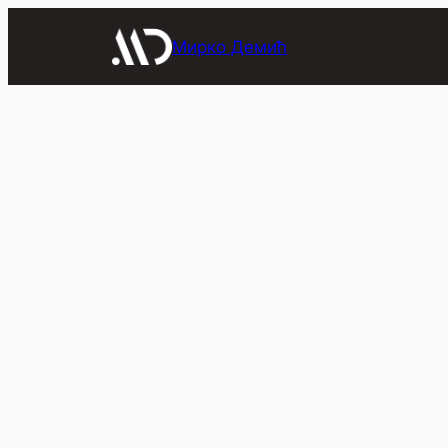
Скочи
на
Мирко Демић
садржај