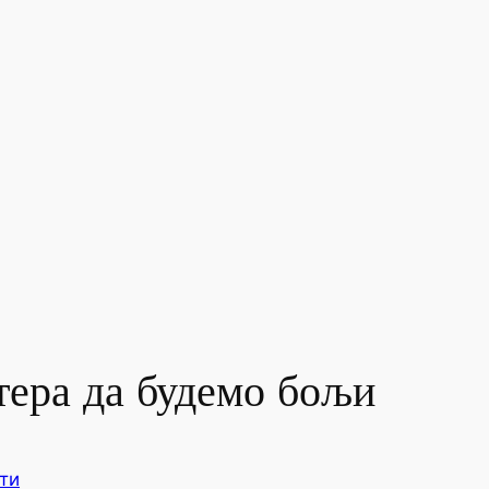
тера да будемо бољи
ти