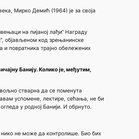
века, Мирко Демић (1964) је за своја
звењаци на пијаној лађи“ Награду
м“, објављеном код зрењанинске
ка и повратника трајно обележених
чајну Банију. Колико је, међутим,
овољно стварна да се поменута
авам успомене, лектире, сећања, не би
 огледа у родној Банији. И обрнуто.
 нико не може да контролише. Био бих