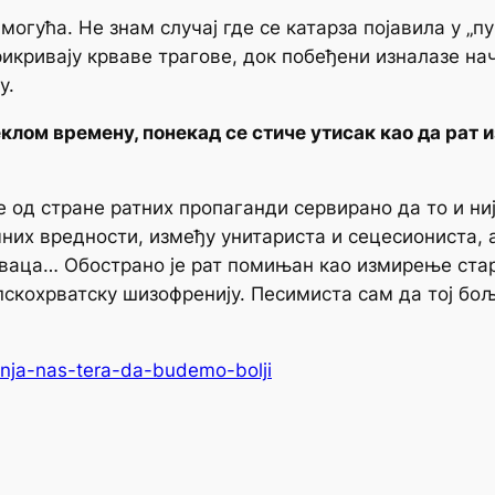
 могућа. Не знам случај где се катарза појавила у „п
рикривају крваве трагове, док побеђени изналазе нач
у.
клом времену, понекад се стиче утисак као да рат и
 је од стране ратних пропаганди сервирано да то и ни
чних вредности, између унитариста и сецесиониста, 
аваца… Обострано је рат помињан као измирење стар
пскохрватску шизофренију. Песимиста сам да тој бо
mnja-nas-tera-da-budemo-bolji