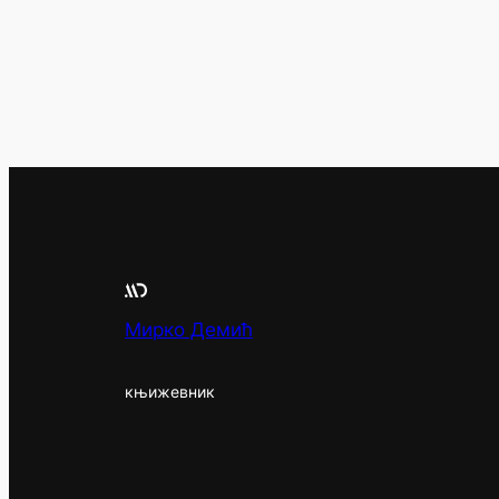
Мирко Демић
књижевник