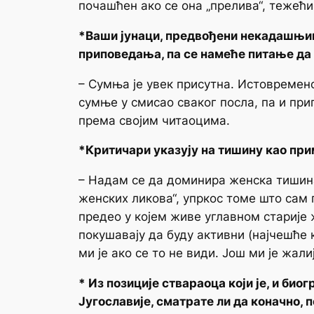
почашћен ако се она „прелива“, тежећи
*Ваши јунаци, предвођени некадашњи
приповедања, па се намеће питање да л
– Сумња је увек присутна. Истовремен
сумње у смисао сваког посла, па и при
према својим читаоцима.
*Критичари указују на тишину као при
– Надам се да доминира женска тишина
женских ликова“, упркос томе што сам п
предео у којем живе углавном старије
покушавају да буду активни (најчешће
ми је ако се то не види. Још ми је жали
* Из позиције ствараоца који је, и б
Југославије, сматрате ли да коначно,