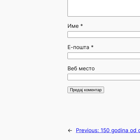
Име
*
Е-пошта
*
Веб место
←
Previous:
150 godina od d