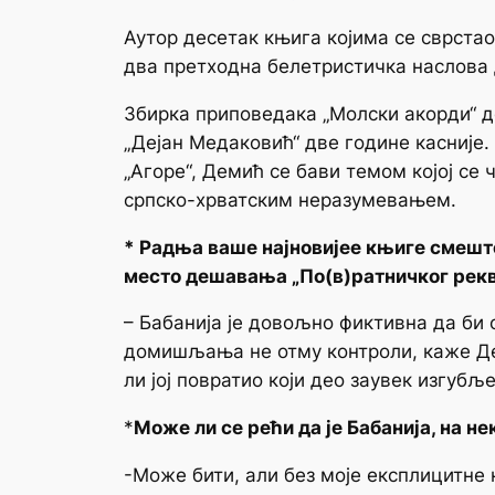
Аутор десетак књига којима се сврстао 
два претходна белетристичка наслова
Збирка приповедака „Молски акорди“ до
„Дејан Медаковић“ две године касније.
„Агоре“, Демић се бави темом којој се
српско-хрватским неразумевањем.
* Радња ваше најновијее књиге смештен
место дешавања „По(в)ратничког рекв
– Бабанија је довољно фиктивна да би
домишљања не отму контроли, каже Дем
ли јој повратио који део заувек изгубљ
*
Може ли се рећи да је Бабанија, на н
-Може бити, али без моје експлицитне