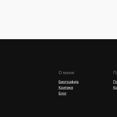
О мени
П
Биографија
По
Критике
Ко
Блог