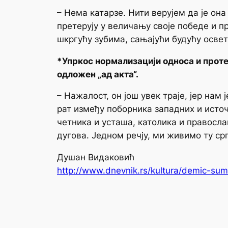
– Нема катарзе. Нити верујем да је она
претерују у величању своје победе и п
шкргућу зубима, сањајући будућу освет
*Упркос нормализацији односа и проте
одложен „ад акта“.
– Нажалост, он још увек траје, јер нам
рат између поборника западних и исто
четника и усташа, католика и правосл
дугова. Једном речју, ми живимо ту ср
Душан Видаковић
http://www.dnevnik.rs/kultura/demic-su