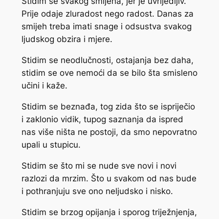
Stidim se svakog smijeha, jer je uvrijedljiv.
Prije odaje zluradost nego radost. Danas za
smijeh treba imati snage i odsustva svakog
ljudskog obzira i mjere.
Stidim se neodlučnosti, ostajanja bez daha,
stidim se ove nemoći da se bilo šta smisleno
učini i kaže.
Stidim se beznađa, tog zida što se ispriječio
i zaklonio vidik, tupog saznanja da ispred
nas više ništa ne postoji, da smo nepovratno
upali u stupicu.
Stidim se što mi se nude sve novi i novi
razlozi da mrzim. Što u svakom od nas bude
i pothranjuju sve ono neljudsko i nisko.
Stidim se brzog opijanja i sporog triježnjenja,