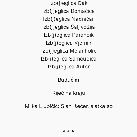
Izb(j)eglica Đak
Izb(j)eglica Domaćica
Izb(j)eglica Nadničar
Izb(j)eglica Šaljivdžija
Izb(j)eglica Paranoik
Izb(j)eglica Vjernik
Izb(j)eglica Melanholik
Izb(j)eglica Samoubica
Izb(j)eglica Autor
Budućim
Riječ na kraju
Milka Ljubičić:
Slani šećer, slatka so
* * *