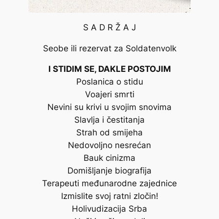
S A D R Ž A J
Seobe ili rezervat za Soldatenvolk
I STIDIM SE, DAKLE POSTOJIM
Poslanica o stidu
Voajeri smrti
Nevini su krivi u svojim snovima
Slavlja i čestitanja
Strah od smijeha
Nedovoljno nesrećan
Bauk cinizma
Domišljanje biografija
Terapeuti međunarodne zajednice
Izmislite svoj ratni zločin!
Holivudizacija Srba