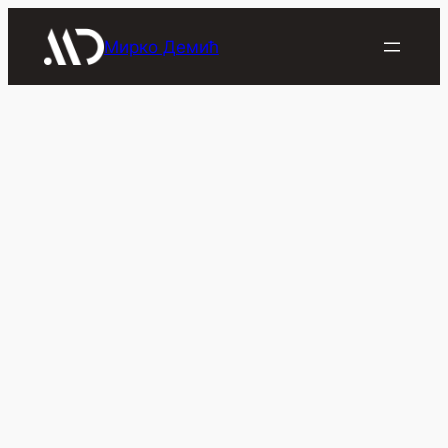
Скочи
на
Мирко Демић
садржај