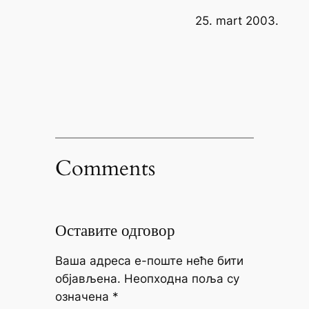
25. mart 2003.
Comments
Оставите одговор
Ваша адреса е-поште неће бити
објављена.
Неопходна поља су
означена
*