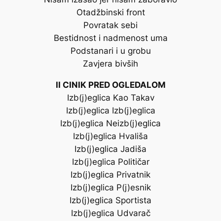
Otadžbinski front
Povratak sebi
Bestidnost i nadmenost uma
Podstanari i u grobu
Zavjera bivših
II CINIK PRED OGLEDALOM
Izb(j)eglica Kao Takav
Izb(j)eglica Izb(j)eglica
Izb(j)eglica Neizb(j)eglica
Izb(j)eglica Hvališa
Izb(j)eglica Jadiša
Izb(j)eglica Političar
Izb(j)eglica Privatnik
Izb(j)eglica P(j)esnik
Izb(j)eglica Sportista
Izb(j)eglica Udvarač