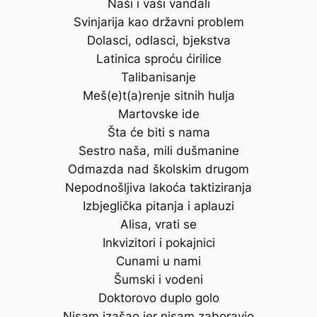
Naši i vaši vandali
Svinjarija kao državni problem
Dolasci, odlasci, bjekstva
Latinica sproću ćirilice
Talibanisanje
Meš(e)t(a)renje sitnih hulja
Martovske ide
Šta će biti s nama
Sestro naša, mili dušmanine
Odmazda nad školskim drugom
Nepodnošljiva lakoća taktiziranja
Izbjeglička pitanja i aplauzi
Alisa, vrati se
Inkvizitori i pokajnici
Cunami u nami
Šumski i vodeni
Doktorovo duplo golo
Nisam izašao jer nisam zaboravio