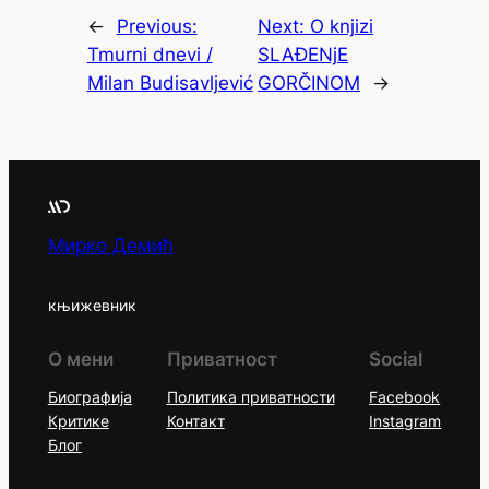
←
Previous:
Next:
O knjizi
Tmurni dnevi /
SLAĐENjE
Milan Budisavljević
GORČINOM
→
Мирко Демић
књижевник
О мени
Приватност
Social
Биографија
Политика приватности
Facebook
Критике
Контакт
Instagram
Блог