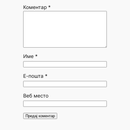
Коментар
*
Име
*
Е-пошта
*
Веб место