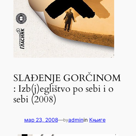
SLAĐENJE GORČINOM
: Izb(j)eglištvo po sebi i o
sebi (2008)
мар 23, 2008
—
admin
in
Књиге
by