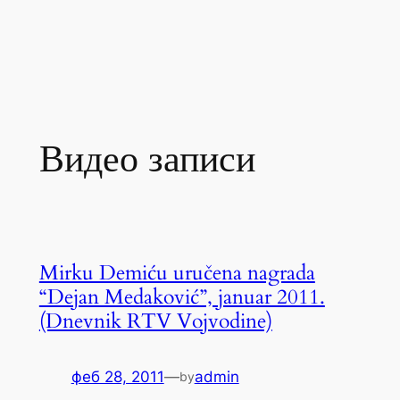
Видео записи
Mirku Demiću uručena nagrada
“Dejan Medaković”, januar 2011.
(Dnevnik RTV Vojvodine)
феб 28, 2011
—
admin
by