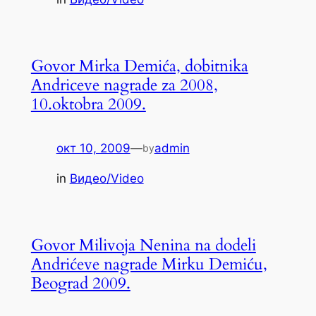
Govor Mirka Demića, dobitnika
Andriceve nagrade za 2008,
10.oktobra 2009.
окт 10, 2009
—
admin
by
in
Видео/Video
Govor Milivoja Nenina na dodeli
Andrićeve nagrade Mirku Demiću,
Beograd 2009.