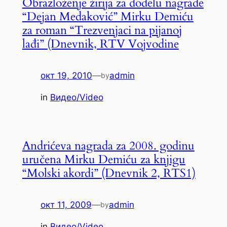
Obrazloženje žirija za dodelu nagrade
“Dejan Medaković” Mirku Demiću
za roman “Trezvenjaci na pijanoj
lađi” (Dnevnik, RTV Vojvodine
окт 19, 2010
—
admin
by
in
Видео/Video
Andrićeva nagrada za 2008. godinu
uručena Mirku Demiću za knjigu
“Molski akordi” (Dnevnik 2, RTS1)
окт 11, 2009
—
admin
by
in
Видео/Video