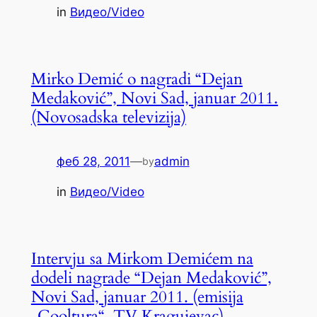
in
Видео/Video
Mirko Demić o nagradi “Dejan
Medaković”, Novi Sad, januar 2011.
(Novosadska televizija)
феб 28, 2011
—
admin
by
in
Видео/Video
Intervju sa Mirkom Demićem na
dodeli nagrade “Dejan Medaković”,
Novi Sad, januar 2011. (emisija
„Cooltura“, TV Kragujevac)