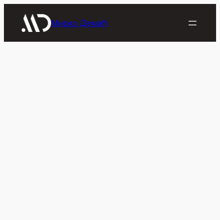
Скочи
на
Мирко Демић
садржај