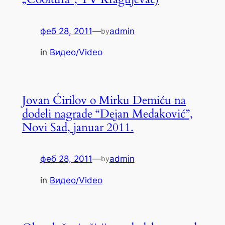
феб 28, 2011
—
admin
by
in
Видео/Video
Jovan Ćirilov o Mirku Demiću na
dodeli nagrade “Dejan Medaković”,
Novi Sad, januar 2011.
феб 28, 2011
—
admin
by
in
Видео/Video