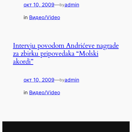
окт 10, 2009
—
admin
by
in
Видео/Video
Intervju povodom Andrićeve nagrade
za zbirku pripovedaka “Molski
akordi”
окт 10, 2009
—
admin
by
in
Видео/Video