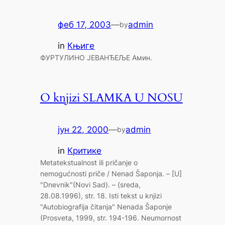
феб 17, 2003
—
admin
by
in
Књиге
ФУРТУЛИНО ЈЕВАНЂЕЉЕ Амин.
O knjizi SLAMKA U NOSU
јун 22, 2000
—
admin
by
in
Критике
Metatekstualnost ili pričanje o
nemogućnosti priče / Nenad Šaponja. – [U]
"Dnevnik"(Novi Sad). – (sreda,
28.08.1996), str. 18. Isti tekst u knjizi
"Autobiografija čitanja" Nenada Šaponje
(Prosveta, 1999, str. 194-196. Neumornost