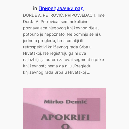
in
Приређивачки рад
ĐORĐE A. PETROVIĆ, PRIPOVJEDAČ 1. Ime
Đorđa A. Petrovića, sem nekolicine
poznavalaca njegovog književnog djela,
potpuno je nepoznato. Ne pominju se ni u
jednom pregledu, hrestomatiji ili
retrospektivi književnog rada Srba u
Hrvatskoj. Ne registruju ga ni dva
najozbiljnija autora za ovaj segment srpske
književnosti; nema ga ni u „Pregledu
književnog rada Srba u Hrvatskoj“…