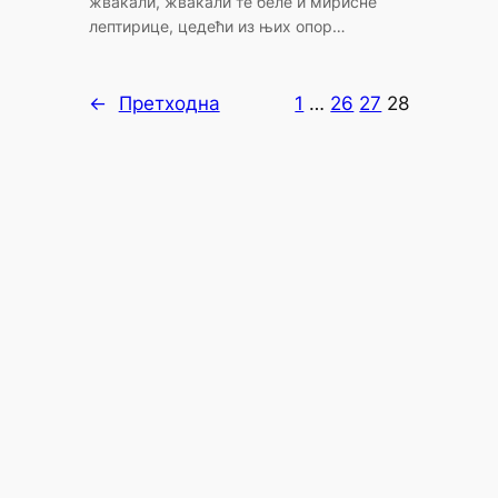
жвакали, жвакали те беле и мирисне
лептирице, цедећи из њих опор…
←
Претходна
1
…
26
27
28