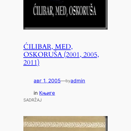
ĆILIBAR, MED,
OSKORUŠA (2001, 2005,
2011)
авг 1, 2005
—
admin
by
in
Књиге
SADRŽAJ