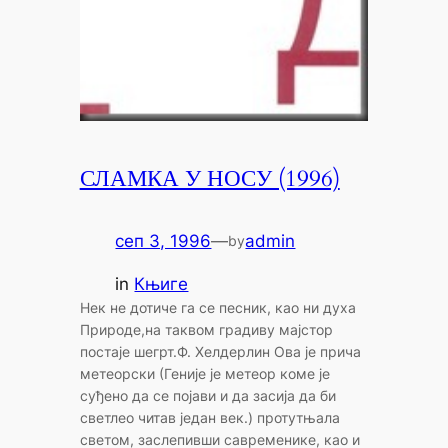
СЛАМКА У НОСУ (1996)
сеп 3, 1996
—
admin
by
in
Књиге
Нек не дотиче га се песник, као ни духа
Природе,на таквом градиву мајстор
постаје шегрт.Ф. Хелдерлин Ова је прича
метеорски (Геније је метеор коме је
суђено да се појави и да засија да би
светлео читав један век.) протутњала
светом, заслепивши савременике, као и