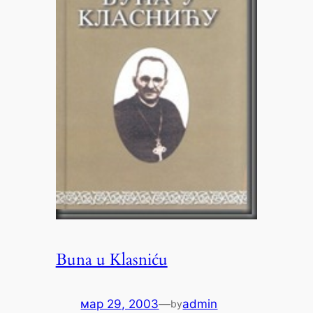
Buna u Klasniću
мар 29, 2003
—
admin
by