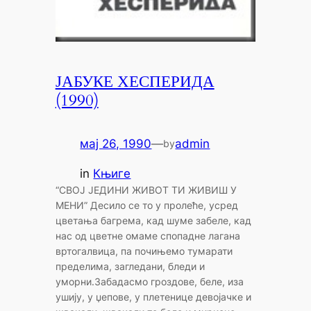
ЈАБУКЕ ХЕСПЕРИДА
(1990)
мај 26, 1990
—
admin
by
in
Књиге
“СВОЈ ЈЕДИНИ ЖИВОТ ТИ ЖИВИШ У
МЕНИ” Десило се то у пролеће, усред
цветања багрема, кад шуме забеле, кад
нас од цветне омаме спопадне лагана
вртогалвица, па почињемо тумарати
пределима, загледани, бледи и
уморни.Забадасмо гроздове, беле, иза
ушију, у џепове, у плетенице девојачке и