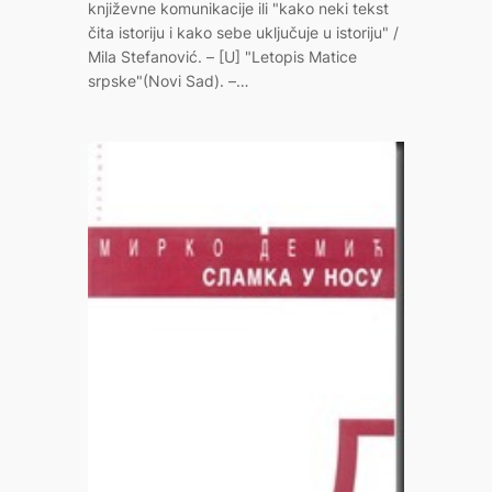
književne komunikacije ili "kako neki tekst
čita istoriju i kako sebe uključuje u istoriju" /
Mila Stefanović. – [U] "Letopis Matice
srpske"(Novi Sad). –…