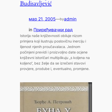
Budisavljević
мар 21, 2005
—
admin
by
in
Приређивачки рад
Istorija naše književnosti obiluje nizom
primjera koji ilustruju poslovičnu inerciju i
lijenost njenih proučavalaca. Jednom
počinjeni previdi i proizvoljno date ocjene
književni istoričari multiplikuju „s koljena na
koljeno“, bez želje da se izrečeni stavovi
provjere, prodube i, eventualno, promjene.