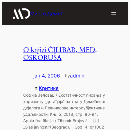
Скочи
на
Мирко Демић
садржај
O knjizi ĆILIBAR, MED,
OSKORUŠA
јан 4, 2006
—
admin
by
in
Критике
Софија Јеловац / Екстатичност писања у
хоризонту „догађаја“ на трагу Демићевог
дијалога и Левинасове интерсубјективне
удаљености, Књ. 5, 2018, стр. 86-94.
Apokrifna fikcija / Tihomir Brajović. – [U]
„Glas javnosti“(Beograd). – God. 4, br.1002