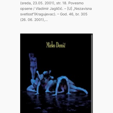
(sreda, 23.05. 2001), str. 18. Povesmo
opsene / Vladimir Jagličić. – [U] „Nezavisna
svetlost“(Kragujevac). – God. 46, br. 305
(26. 06. 2001),…