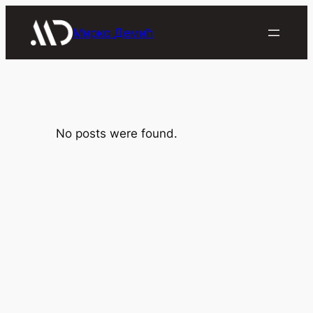
Скочи
на
Мирко Демић
садржај
No posts were found.