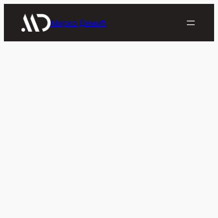
Скочи
на
Мирко Демић
садржај