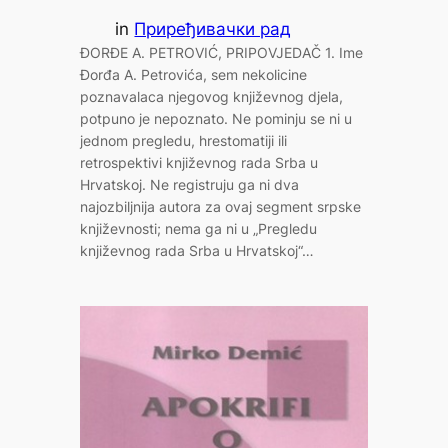
in
Приређивачки рад
ĐORĐE A. PETROVIĆ, PRIPOVJEDAČ 1. Ime
Đorđa A. Petrovića, sem nekolicine
poznavalaca njegovog književnog djela,
potpuno je nepoznato. Ne pominju se ni u
jednom pregledu, hrestomatiji ili
retrospektivi književnog rada Srba u
Hrvatskoj. Ne registruju ga ni dva
najozbiljnija autora za ovaj segment srpske
književnosti; nema ga ni u „Pregledu
književnog rada Srba u Hrvatskoj“…