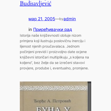
Budisavljević
мар 21, 2005
—
admin
by
in
Приређивачки рад
Istorija naše književnosti obiluje nizom
primjera koji ilustruju poslovičnu inerciju i
lijenost njenih proučavalaca. Jednom
počinjeni previdi i proizvoljno date ocjene
književni istoričari multiplikuju „s koljena na
koljeno“, bez želje da se izrečeni stavovi
provjere, prodube i, eventualno, promjene.