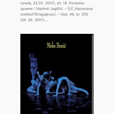
(sreda, 23.05. 2001), str. 18. Povesmo
opsene / Vladimir Jagličić. – [U] „Nezavisna
svetlost“(Kragujevac). – God. 46, br. 305
(26. 06. 2001),…