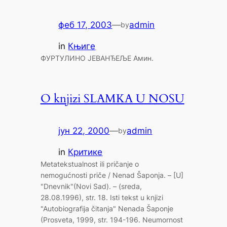
феб 17, 2003
—
admin
by
in
Књиге
ФУРТУЛИНО ЈЕВАНЂЕЉЕ Амин.
O knjizi SLAMKA U NOSU
јун 22, 2000
—
admin
by
in
Критике
Metatekstualnost ili pričanje o
nemogućnosti priče / Nenad Šaponja. – [U]
"Dnevnik"(Novi Sad). – (sreda,
28.08.1996), str. 18. Isti tekst u knjizi
"Autobiografija čitanja" Nenada Šaponje
(Prosveta, 1999, str. 194-196. Neumornost