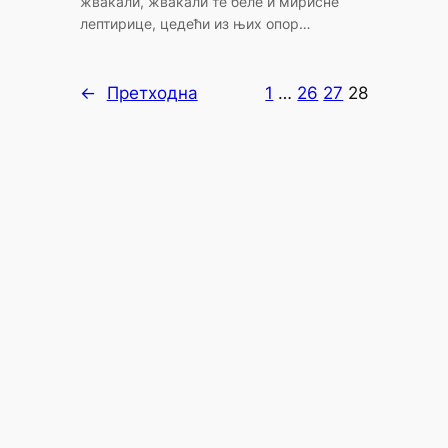
жвакали, жвакали те беле и мирисне
лептирице, цедећи из њих опор…
←
Претходна
1
…
26
27
28