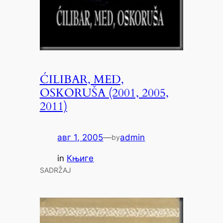
ĆILIBAR, MED,
OSKORUŠA (2001, 2005,
2011)
авг 1, 2005
—
admin
by
in
Књиге
SADRŽAJ