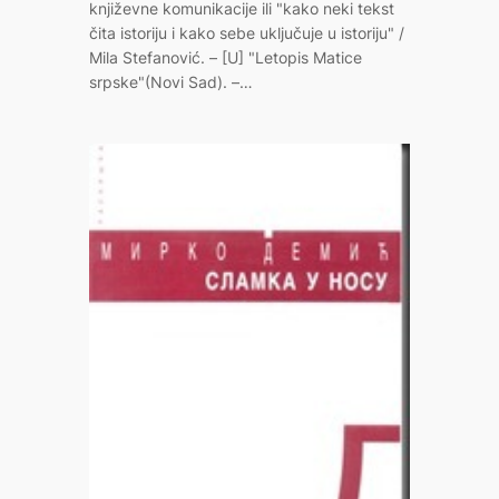
književne komunikacije ili "kako neki tekst
čita istoriju i kako sebe uključuje u istoriju" /
Mila Stefanović. – [U] "Letopis Matice
srpske"(Novi Sad). –…