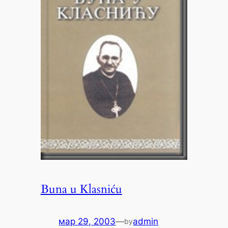
Buna u Klasniću
мар 29, 2003
—
admin
by