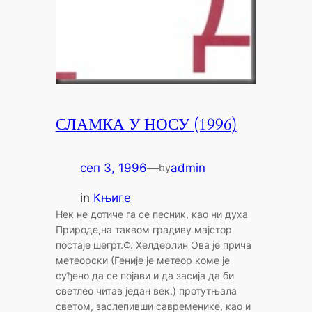
СЛАМКА У НОСУ (1996)
сеп 3, 1996
—
admin
by
in
Књиге
Нек не дотиче га се песник, као ни духа
Природе,на таквом градиву мајстор
постаје шегрт.Ф. Хелдерлин Ова је прича
метеорски (Геније је метеор коме је
суђено да се појави и да засија да би
светлео читав један век.) протутњала
светом, заслепивши савременике, као и