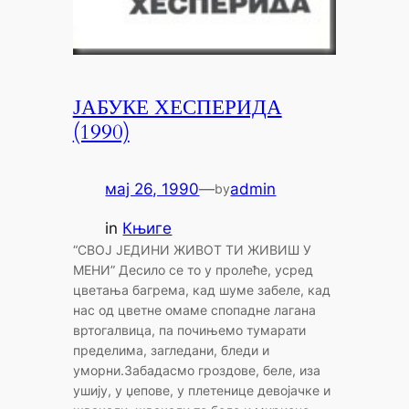
ЈАБУКЕ ХЕСПЕРИДА
(1990)
мај 26, 1990
—
admin
by
in
Књиге
“СВОЈ ЈЕДИНИ ЖИВОТ ТИ ЖИВИШ У
МЕНИ” Десило се то у пролеће, усред
цветања багрема, кад шуме забеле, кад
нас од цветне омаме спопадне лагана
вртогалвица, па почињемо тумарати
пределима, загледани, бледи и
уморни.Забадасмо гроздове, беле, иза
ушију, у џепове, у плетенице девојачке и