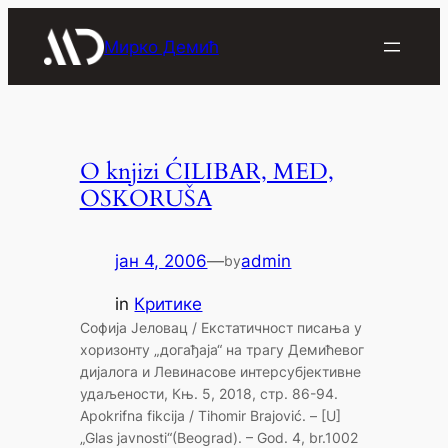
Скочи
на
Мирко Демић
садржај
O knjizi ĆILIBAR, MED,
OSKORUŠA
јан 4, 2006
—
admin
by
in
Критике
Софија Јеловац / Екстатичност писања у
хоризонту „догађаја“ на трагу Демићевог
дијалога и Левинасове интерсубјективне
удаљености, Књ. 5, 2018, стр. 86-94.
Apokrifna fikcija / Tihomir Brajović. – [U]
„Glas javnosti“(Beograd). – God. 4, br.1002