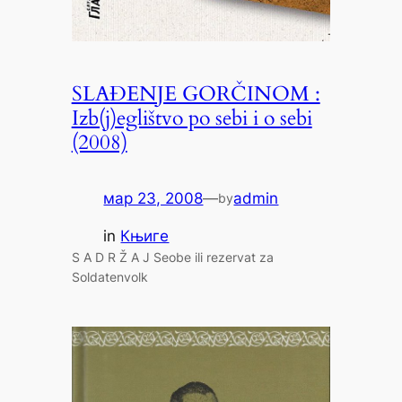
SLAĐENJE GORČINOM :
Izb(j)eglištvo po sebi i o sebi
(2008)
мар 23, 2008
—
admin
by
in
Књиге
S A D R Ž A J Seobe ili rezervat za
Soldatenvolk