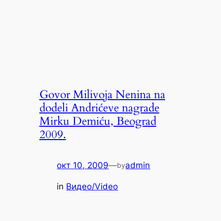
Govor Milivoja Nenina na
dodeli Andrićeve nagrade
Mirku Demiću, Beograd
2009.
окт 10, 2009
—
admin
by
in
Видео/Video