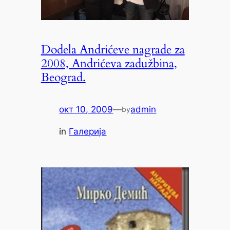
Dodela Andrićeve nagrade za
2008, Andrićeva zadužbina,
Beograd.
окт 10, 2009
—
admin
by
in
Галерија