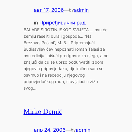
авг 17, 2006
—
admin
by
in
Приређивачки рад
BALADE SIROTINJSKOG SVIJETA … ovu će
zemlju raseliti bura i gospoda… “Na
Brezovoj Poljani”, M. B. I Pripremajući
Budisavljevićev nepoznati roman Talasi za
ovu ediciju i pišući predgovor za njega, a ne
znajući da ću se ubrzo poduhvatiti izbora
njegovih pripovijedaka, djelimično sam se
osvrnuo i na recepciju njegovog
pripovjedačkog rada, stavljajući u žižu
svog…
Mirko Demić
апр 24, 2006
—
admin
by