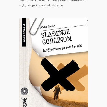
– [U] Moja kritika, el. izdanje