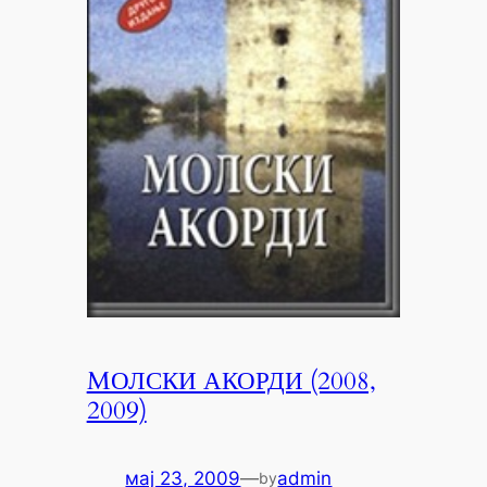
MОЛСКИ АКОРДИ (2008,
2009)
мај 23, 2009
—
admin
by