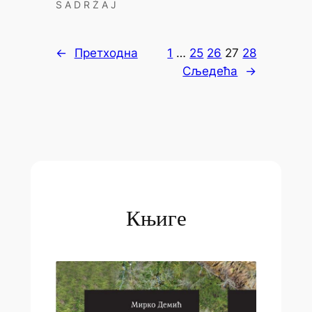
S A D R Ž A J
←
Претходна
1
…
25
26
27
28
Сљедећа
→
Књиге