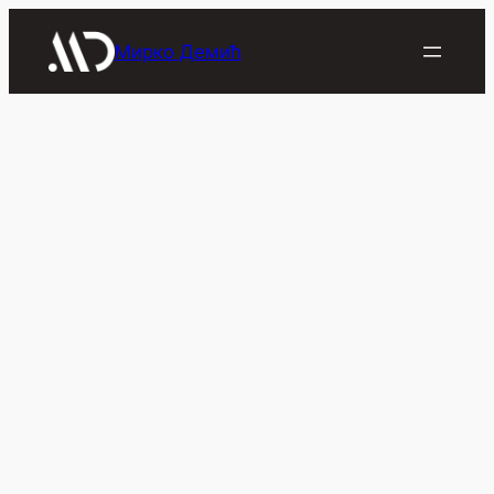
Скочи
на
Мирко Демић
садржај