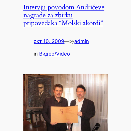
Intervju povodom Andrićeve
nagrade za zbirku
pripovedaka “Molski akordi”
окт 10, 2009
—
admin
by
in
Видео/Video