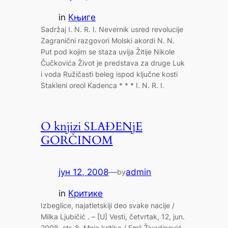
in
Књиге
Sadržaj I. N. R. I. Nevernik usred revolucije
Zagranični razgovori Molski akordi N. N.
Put pod kojim se staza uvija Žitije Nikole
Čučkovića Život je predstava za druge Luk
i voda Ružičasti beleg ispod ključne kosti
Stakleni oreol Kadenca * * * I. N. R. I.
O knjizi SLAĐENjE
GORČINOM
јун 12, 2008
—
admin
by
in
Критике
Izbeglice, najatletskiji deo svake nacije /
Milka Ljubičić . – [U] Vesti, četvrtak, 12, jun.
2008, str. 8. Moja kritika / Emil Živadinović .