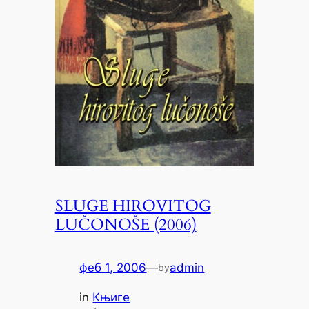
SLUGE HIROVITOG
LUČONOŠE (2006)
феб 1, 2006
—
admin
by
in
Књиге