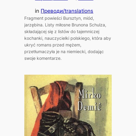
in
Преводи/translations
Fragment powieści Bursztyn, miód,
jarzębina. Listy miłosne Brunona Schulza,
składającej się z listów do tajemniczej
kochanki, nauczycielki polskiego, która aby
ukryć romans przed mężem,
przetłumaczyła je na niemiecki, dodając
swoje komentarze.