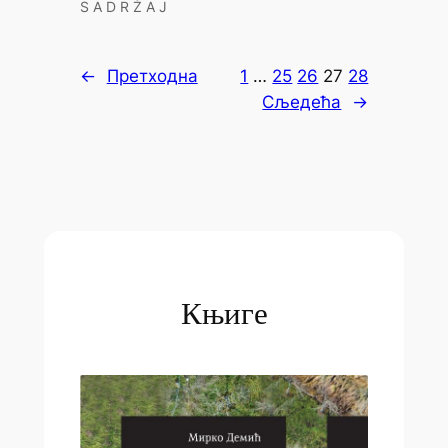
S A D R Ž A J
←
Претходна
1
…
25
26
27
28
Сљедећа
→
Књиге