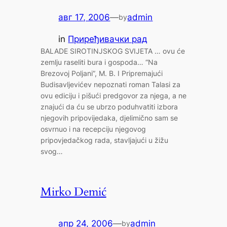
авг 17, 2006
—
admin
by
in
Приређивачки рад
BALADE SIROTINJSKOG SVIJETA … ovu će
zemlju raseliti bura i gospoda… “Na
Brezovoj Poljani”, M. B. I Pripremajući
Budisavljevićev nepoznati roman Talasi za
ovu ediciju i pišući predgovor za njega, a ne
znajući da ću se ubrzo poduhvatiti izbora
njegovih pripovijedaka, djelimično sam se
osvrnuo i na recepciju njegovog
pripovjedačkog rada, stavljajući u žižu
svog…
Mirko Demić
апр 24, 2006
—
admin
by