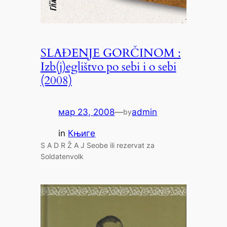
SLAĐENJE GORČINOM :
Izb(j)eglištvo po sebi i o sebi
(2008)
мар 23, 2008
—
admin
by
in
Књиге
S A D R Ž A J Seobe ili rezervat za
Soldatenvolk