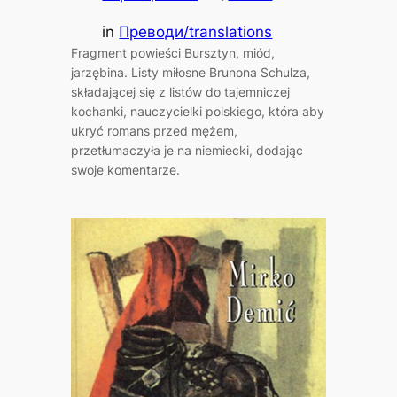
in
Преводи/translations
Fragment powieści Bursztyn, miód,
jarzębina. Listy miłosne Brunona Schulza,
składającej się z listów do tajemniczej
kochanki, nauczycielki polskiego, która aby
ukryć romans przed mężem,
przetłumaczyła je na niemiecki, dodając
swoje komentarze.