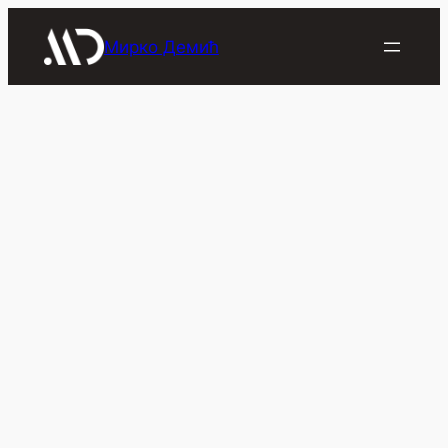
Скочи
на
Мирко Демић
садржај