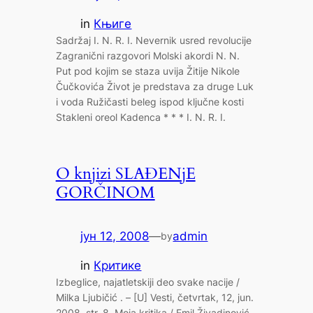
in
Књиге
Sadržaj I. N. R. I. Nevernik usred revolucije
Zagranični razgovori Molski akordi N. N.
Put pod kojim se staza uvija Žitije Nikole
Čučkovića Život je predstava za druge Luk
i voda Ružičasti beleg ispod ključne kosti
Stakleni oreol Kadenca * * * I. N. R. I.
O knjizi SLAĐENjE
GORČINOM
јун 12, 2008
—
admin
by
in
Критике
Izbeglice, najatletskiji deo svake nacije /
Milka Ljubičić . – [U] Vesti, četvrtak, 12, jun.
2008, str. 8. Moja kritika / Emil Živadinović .