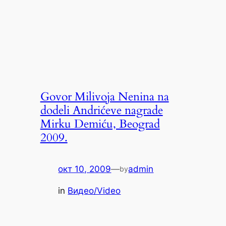
Govor Milivoja Nenina na
dodeli Andrićeve nagrade
Mirku Demiću, Beograd
2009.
окт 10, 2009
—
admin
by
in
Видео/Video