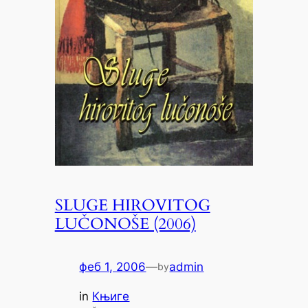
SLUGE HIROVITOG
LUČONOŠE (2006)
феб 1, 2006
—
admin
by
in
Књиге