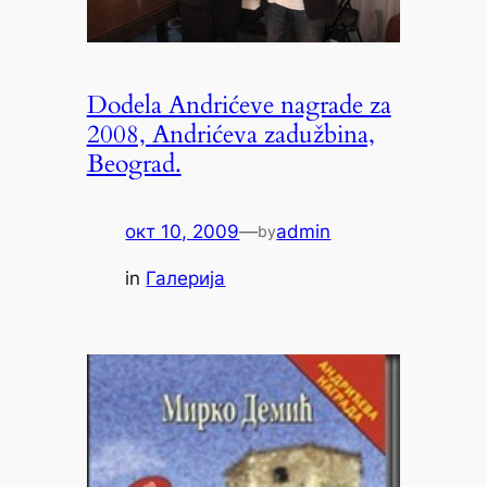
Dodela Andrićeve nagrade za
2008, Andrićeva zadužbina,
Beograd.
окт 10, 2009
—
admin
by
in
Галерија