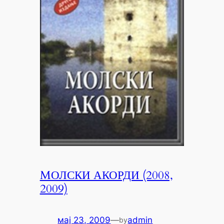
MОЛСКИ АКОРДИ (2008,
2009)
мај 23, 2009
—
admin
by