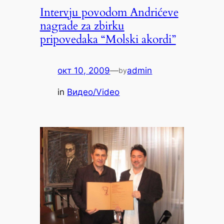
Intervju povodom Andrićeve
nagrade za zbirku
pripovedaka “Molski akordi”
окт 10, 2009
—
admin
by
in
Видео/Video