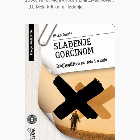
– [U] Moja kritika, el. izdanje