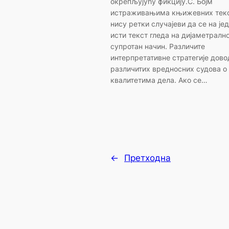
окрепљујућу фикцију.С. Бо
истраживањима књижевних тек
нису ретки случајеви да се на јед
исти текст гледа на дијаметралн
супротан начин. Различите
интерпретативне стратегије дово
различитих вредносних судова о
квалитетима дела. Ако се…
←
Претходна