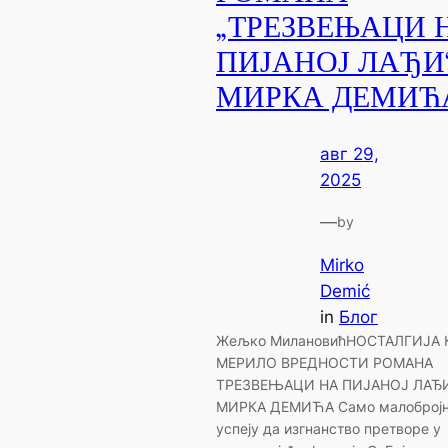
„ТРЕЗВЕЊАЦИ 
ПИЈАНОЈ ЛАЂИ
МИРКА ДЕМИЋ
авг 29,
2025
—
by
Mirko
Demić
in
Блог
Жељко МилановићНОСТАЛГИЈА 
МЕРИЛО ВРЕДНОСТИ РОМАНА
ТРЕЗВЕЊАЦИ НА ПИЈАНОЈ ЛАЂ
МИРКА ДЕМИЋА Само малоброј
успеју да изгнанство претворе у