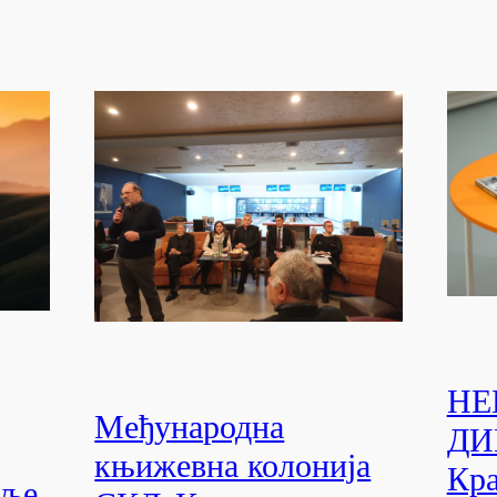
НЕ
Међународна
ДИ
књижевна колонија
Кра
ље,