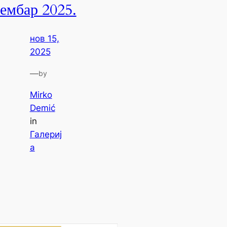
ембар 2025.
нов 15,
2025
—
by
Mirko
Demić
in
Галериј
а