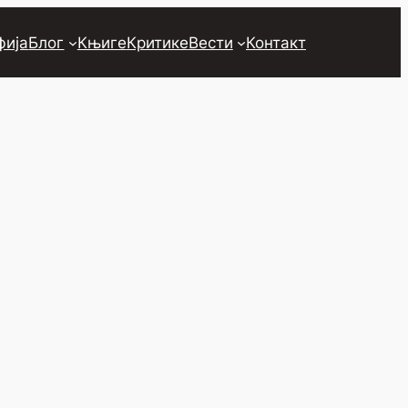
фија
Блог
Књиге
Критике
Вести
Контакт