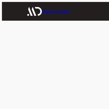
Скочи
на
Мирко Демић
садржај