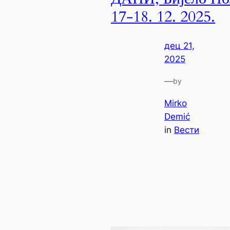
17-18. 12. 2025.
дец 21,
2025
—
by
Mirko
Demić
in
Вести