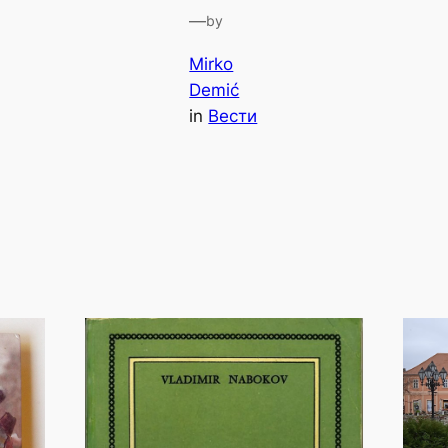
—
by
Mirko
Demić
in
Вести