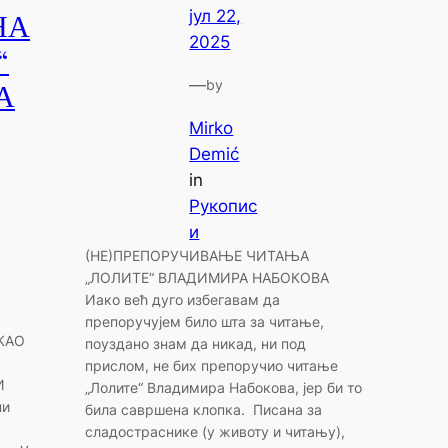
јул 22,
НА
2025
“
—
by
А
Mirko
Demić
in
Рукопис
и
(НЕ)ПРЕПОРУЧИВАЊЕ ЧИТАЊА
„ЛОЛИТЕ“ ВЛАДИМИРА НАБОКОВА
Иако већ дуго избегавам да
препоручујем било шта за читање,
КАО
поуздано знам да никад, ни под
прислом, не бих препоручио читање
И
„Лолите“ Владимира Набокова, јер би то
ни
била савршена клопка. Писана за
сладостраснике (у животу и читању),