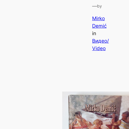
—
by
Mirko
Demić
in
Видео/
Video