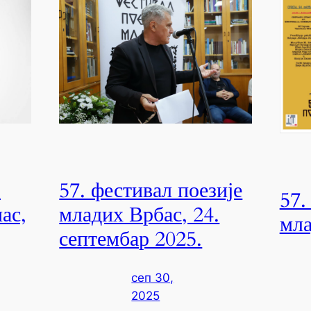
–
57. фестивал поезије
57.
ас,
младих Врбас, 24.
мла
септембар 2025.
сеп 30,
2025