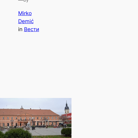
—
Mirko
Demić
in
Вести