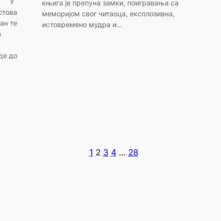
јм У
књига је препуна замки, поигравања са
стова
меморијом свог читаоца, експлозивна,
ан те
истовремено мудра и…
о
де до
1
2
3
4
…
28