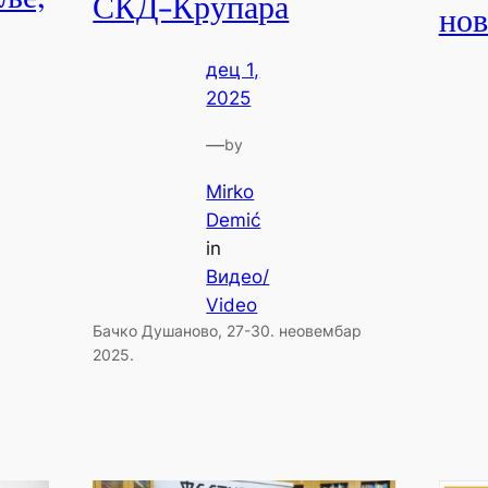
СКД-Крупара
нов
дец 1,
2025
—
by
Mirko
Demić
in
Видео/
Video
Бачко Душаново, 27-30. неовембар
2025.