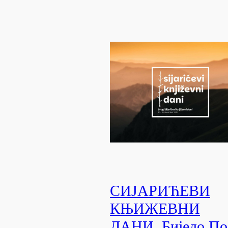
СИЈАРИЋЕВИ
КЊИЖЕВНИ
ДАНИ, Бијело По