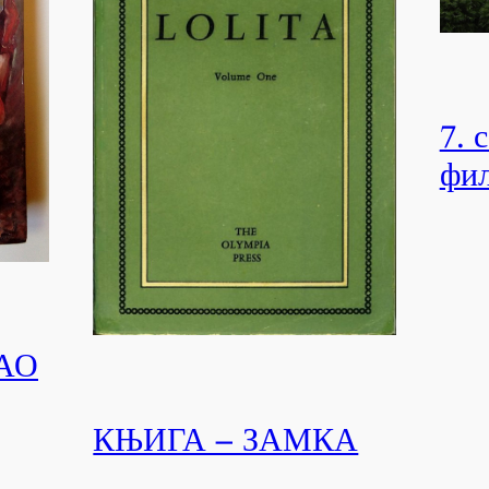
7. 
фил
АО
КЊИГА – ЗАМКА