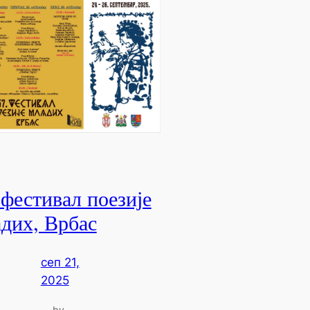
 фестивал поезије
дих, Врбас
сеп 21,
2025
by